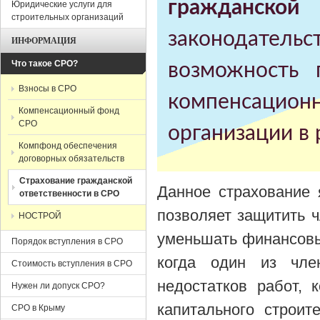
гражданской
Юридические услуги для
строительных организаций
законодательс
ИНФОРМАЦИЯ
Что такое СРО?
возможность
Взносы в СРО
компенсацио
Компенсационный фонд
СРО
организации в 
Компфонд обеспечения
договорных обязательств
Страхование гражданской
Данное страхование 
ответственности в СРО
позволяет защитить 
НОСТРОЙ
уменьшать финансовые
Порядок вступления в СРО
когда один из чле
Стоимость вступления в СРО
недостатков работ, 
Нужен ли допуск СРО?
капитального строит
СРО в Крыму