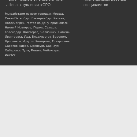
Цена вступления в СРО
специалистов
Мы работаем по всем городам: Москва,
Санкт-Петербург, Екатеринбург, Казань,
Новосибирск, Ростов-на-Дону, Красноярск,
Нижний Новгород, Пермь, Самара,
Краснодар, Волгоград, Челябинск, Тюмень,
Ивантеевка, Уфа, Владивосток, Воронеж,
Ярославль, Иркутск, Кемерово, Ставрополь,
Саратов, Киров, Оренбург, Барнаул,
Хабаровск, Тула, Рязань, Чебоксары,
Ижевск