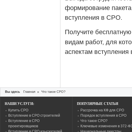
формирование пакета
вступления в СРО.
Получите бесплатную
видам работ, для кот
аспектам вступления 
Вы здесь
Главная
»
Что такое СРО?
НАШИ УСЛУГИ:
ПОПУЛЯРНЫЕ СТАТЬИ
Купить СРО
Рассрочка на КФ для СРО
Вступление в СРО строителей
Порядок вступления в СРО
Вступление в СРО
Что такое СРО?
проектировщиков
Ключевые изменения в 372-Ф
Вступление в СРО изыскателей
Национальные реестры