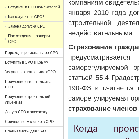
компаниям свидетель
Вступить в СРО изыскателей
января 2010 года до
Как вступить в СРО?
строительной деяте
Замена допуска СРО
недействительными.
Прохождение проверки
СРО
Страхование гражда
Переход в региональное СРО
предусматриваетс
Вступить в СРО в Крыму
саморегулируемой о
Услуги по вступлению в СРО
статьей 55.4 Градост
Получение свидетельства
190-ФЗ и считается 
СРО
саморегулируемая ор
Получение строительной
лицензии
страхование членов
Допуск СРО в рассрочку
Срочное вступление в СРО
Когда прои
Специалисты для СРО