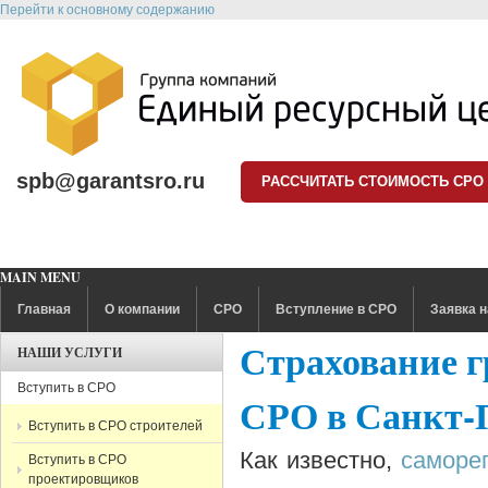
Перейти к основному содержанию
spb@garantsro.ru
РАССЧИТАТЬ СТОИМОСТЬ СРО
MAIN MENU
Главная
О компании
СРО
Вступление в СРО
Заявка н
Страхование г
НАШИ УСЛУГИ
Вступить в СРО
СРО в Санкт-
Вступить в СРО строителей
Как известно,
саморе
Вступить в СРО
проектировщиков