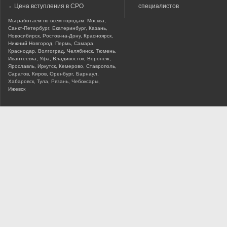
Цена вступления в СРО
специалистов
Мы работаем по всем городам: Москва,
Санкт-Петербург, Екатеринбург, Казань,
Новосибирск, Ростов-на-Дону, Красноярск,
Нижний Новгород, Пермь, Самара,
Краснодар, Волгоград, Челябинск, Тюмень,
Ивантеевка, Уфа, Владивосток, Воронеж,
Ярославль, Иркутск, Кемерово, Ставрополь,
Саратов, Киров, Оренбург, Барнаул,
Хабаровск, Тула, Рязань, Чебоксары,
Ижевск