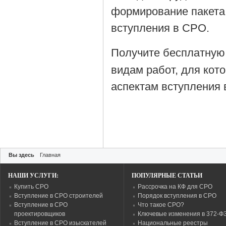
формирование пакета
вступления в СРО.
Получите бесплатную
видам работ, для кот
аспектам вступления 
Вы здесь
Главная
НАШИ УСЛУГИ:
ПОПУЛЯРНЫЕ СТАТЬИ
Купить СРО
Рассрочка на КФ для СРО
Вступление в СРО строителей
Порядок вступления в СРО
Вступление в СРО
Что такое СРО?
проектировщиков
Ключевые изменения в 372-Ф
Вступление в СРО изыскателей
Национальные реестры