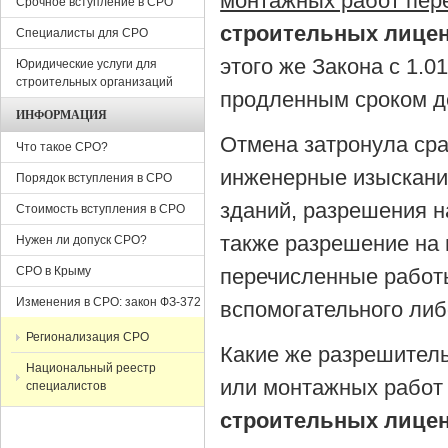
монтажных работ пер
Срочное вступление в СРО
строительных лице
Специалисты для СРО
этого же Закона с 1.01
Юридические услуги для
строительных организаций
продленным сроком д
ИНФОРМАЦИЯ
Отмена затронула сра
Что такое СРО?
инженерные изыскания
Порядок вступления в СРО
зданий, разрешения н
Стоимость вступления в СРО
также разрешение на 
Нужен ли допуск СРО?
СРО в Крыму
перечисленные работ
Изменения в СРО: закон ФЗ-372
вспомогательного либ
Регионализация СРО
Какие же разрешител
Национальный реестр
или монтажных работ
специалистов
строительных лице