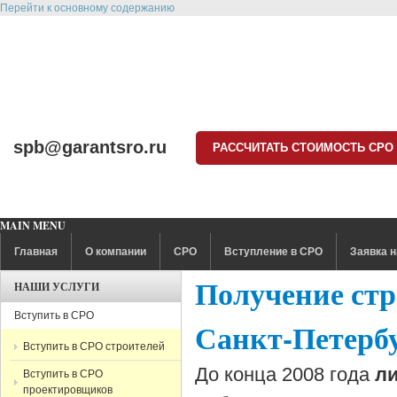
Перейти к основному содержанию
spb@garantsro.ru
РАССЧИТАТЬ СТОИМОСТЬ СРО
MAIN MENU
Главная
О компании
СРО
Вступление в СРО
Заявка н
Получение ст
НАШИ УСЛУГИ
Вступить в СРО
Санкт-Петерб
Вступить в СРО строителей
До конца 2008 года
л
Вступить в СРО
проектировщиков