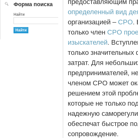
предоставляющим пра
Форма поиска
определенный вид де
Найти
организацией –
СРО
.
только член
СРО прое
изыскателей
. Вступл
только значительных 
затрат. Для небольш
предпринимателей, н
членом СРО может ок
решением этой пробл
которые не только по
надежную саморегули
обеспечат быстрое п
сопровождение.