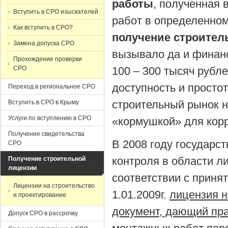
работы
, полученная 
Вступить в СРО изыскателей
работ в определенном
Как вступить в СРО?
получение строител
Замена допуска СРО
вызывало да и финанс
Прохождение проверки
СРО
100 – 300 тысяч рубл
доступность и просто
Переход в региональное СРО
строительный рынок 
Вступить в СРО в Крыму
Услуги по вступлению в СРО
«кормушкой» для кор
Получение свидетельства
В 2008 году государс
СРО
контроля в области л
Получение строительной
лицензии
соответствии с приня
Лицензии на строительство
1.01.2009г.
лицензия н
и проектирование
документ, дающий пра
Допуск СРО в рассрочку