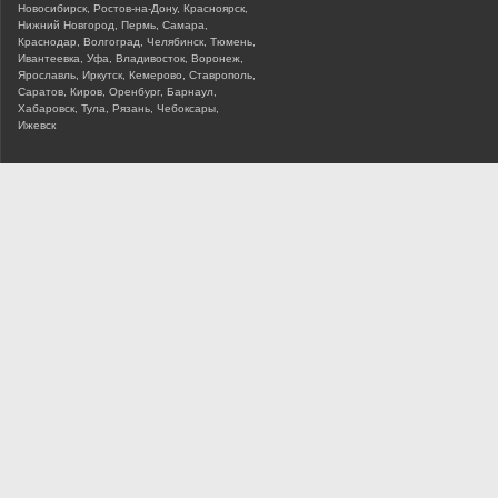
Новосибирск, Ростов-на-Дону, Красноярск,
Нижний Новгород, Пермь, Самара,
Краснодар, Волгоград, Челябинск, Тюмень,
Ивантеевка, Уфа, Владивосток, Воронеж,
Ярославль, Иркутск, Кемерово, Ставрополь,
Саратов, Киров, Оренбург, Барнаул,
Хабаровск, Тула, Рязань, Чебоксары,
Ижевск