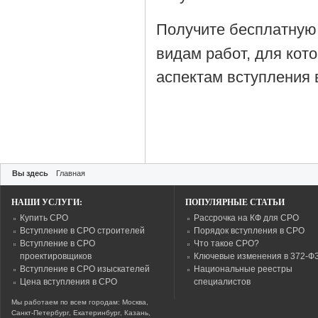
Получите бесплатную
видам работ, для кот
аспектам вступления 
Вы здесь
Главная
НАШИ УСЛУГИ:
ПОПУЛЯРНЫЕ СТАТЬИ
Купить СРО
Рассрочка на КФ для СРО
Вступление в СРО строителей
Порядок вступления в СРО
Вступление в СРО
Что такое СРО?
проектировщиков
Ключевые изменения в 372-Ф
Вступление в СРО изыскателей
Национальные реестры
Цена вступления в СРО
специалистов
Мы работаем по всем городам: Москва,
Санкт-Петербург, Екатеринбург, Казань,