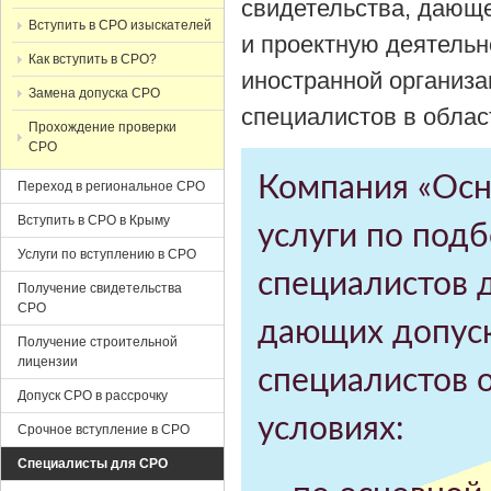
свидетельства, дающе
Вступить в СРО изыскателей
и проектную деятельн
Как вступить в СРО?
иностранной организ
Замена допуска СРО
специалистов в облас
Прохождение проверки
СРО
Компания «Осн
Переход в региональное СРО
Вступить в СРО в Крыму
услуги по под
Услуги по вступлению в СРО
специалистов 
Получение свидетельства
СРО
дающих допуск
Получение строительной
лицензии
специалистов 
Допуск СРО в рассрочку
условиях:
Срочное вступление в СРО
Специалисты для СРО