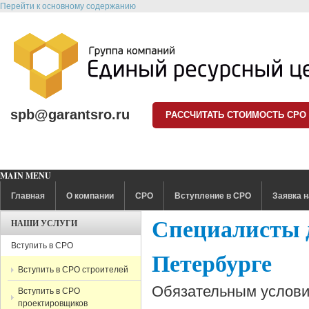
Перейти к основному содержанию
spb@garantsro.ru
РАССЧИТАТЬ СТОИМОСТЬ СРО
MAIN MENU
Главная
О компании
СРО
Вступление в СРО
Заявка н
Специалисты д
НАШИ УСЛУГИ
Вступить в СРО
Петербурге
Вступить в СРО строителей
Обязательным услови
Вступить в СРО
проектировщиков