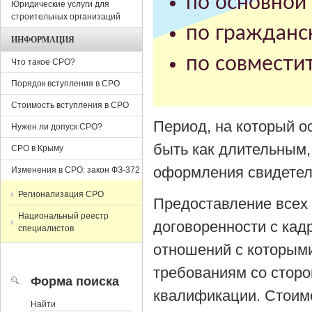
по основной 
Юридические услуги для
строительных организаций
по гражданс
ИНФОРМАЦИЯ
по совместит
Что такое СРО?
Порядок вступления в СРО
Стоимость вступления в СРО
Период, на который 
Нужен ли допуск СРО?
быть как длительным,
СРО в Крыму
оформления свидетел
Изменения в СРО: закон ФЗ-372
Регионализация СРО
Предоставление всех
Национальный реестр
договоренности с кад
специалистов
отношений с которыми
требованиям со сторо
Форма поиска
квалификации. Стоим
Найти