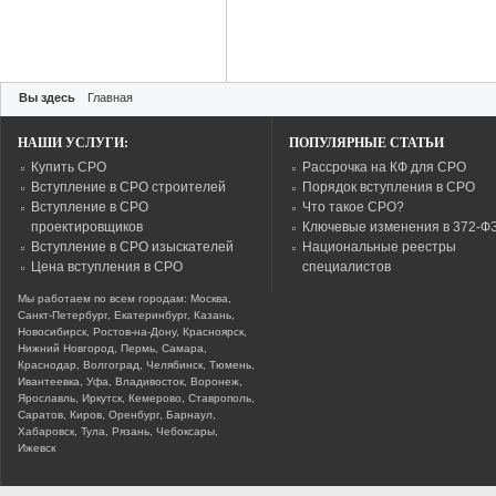
Вы здесь
Главная
НАШИ УСЛУГИ:
ПОПУЛЯРНЫЕ СТАТЬИ
Купить СРО
Рассрочка на КФ для СРО
Вступление в СРО строителей
Порядок вступления в СРО
Вступление в СРО
Что такое СРО?
проектировщиков
Ключевые изменения в 372-Ф
Вступление в СРО изыскателей
Национальные реестры
Цена вступления в СРО
специалистов
Мы работаем по всем городам: Москва,
Санкт-Петербург, Екатеринбург, Казань,
Новосибирск, Ростов-на-Дону, Красноярск,
Нижний Новгород, Пермь, Самара,
Краснодар, Волгоград, Челябинск, Тюмень,
Ивантеевка, Уфа, Владивосток, Воронеж,
Ярославль, Иркутск, Кемерово, Ставрополь,
Саратов, Киров, Оренбург, Барнаул,
Хабаровск, Тула, Рязань, Чебоксары,
Ижевск