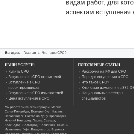
видам работ, для кот
аспектам вступления 
Вы здесь
Главная
»
Что такое СРО?
НАШИ УСЛУГИ:
ПОПУЛЯРНЫЕ СТАТЬИ
Купить СРО
Рассрочка на КФ для СРО
Вступление в СРО строителей
Порядок вступления в СРО
Вступление в СРО
Что такое СРО?
проектировщиков
Ключевые изменения в 372-Ф
Вступление в СРО изыскателей
Национальные реестры
Цена вступления в СРО
специалистов
Мы работаем по всем городам: Москва,
Санкт-Петербург, Екатеринбург, Казань,
Новосибирск, Ростов-на-Дону, Красноярск,
Нижний Новгород, Пермь, Самара,
Краснодар, Волгоград, Челябинск, Тюмень,
Ивантеевка, Уфа, Владивосток, Воронеж,
Ярославль, Иркутск, Кемерово, Ставрополь,