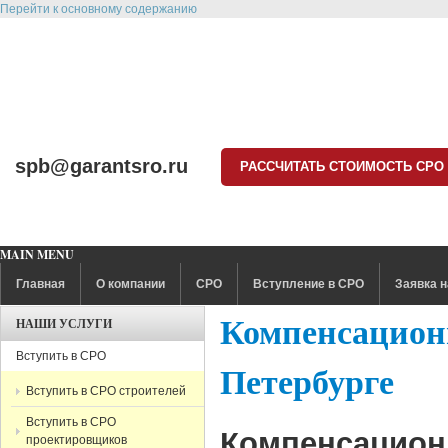
Перейти к основному содержанию
spb@garantsro.ru
РАССЧИТАТЬ СТОИМОСТЬ СРО
MAIN MENU
Главная
О компании
СРО
Вступление в СРО
Заявка н
Компенсацион
НАШИ УСЛУГИ
Вступить в СРО
Петербурге
Вступить в СРО строителей
Вступить в СРО
Компенсацион
проектировщиков