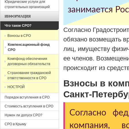
Юридические услуги для
строительных организаций
занимается Рос
ИНФОРМАЦИЯ
Что такое СРО?
Согласно Градостроит
Взносы в СРО
обязано возмещать в
Компенсационный фонд
лиц, имуществу физич
СРО
ее членов. Возмещени
Компфонд обеспечения
договорных обязательств
происходит из средст
Страхование гражданской
ответственности в СРО
Взносы в ком
НОСТРОЙ
Санкт-Петербу
Порядок вступления в СРО
Стоимость вступления в СРО
Согласно фед
Нужен ли допуск СРО?
компания, в
СРО в Крыму