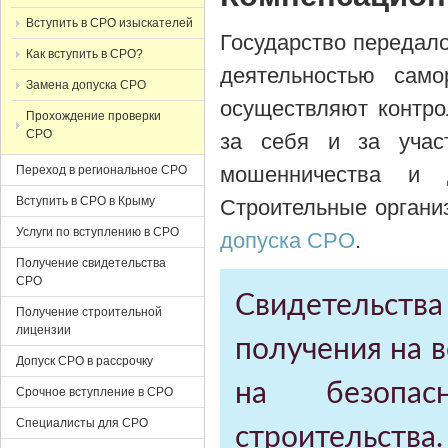
Вступить в СРО изыскателей
Государство передало
Как вступить в СРО?
деятельностью само
Замена допуска СРО
осуществляют контро
Прохождение проверки
СРО
за себя и за учас
мошенничества и д
Переход в региональное СРО
Вступить в СРО в Крыму
Строительные органи
Услуги по вступлению в СРО
допуска СРО
.
Получение свидетельства
СРО
Свидетельст
Получение строительной
лицензии
получения на в
Допуск СРО в рассрочку
на безопасн
Срочное вступление в СРО
Специалисты для СРО
строительств