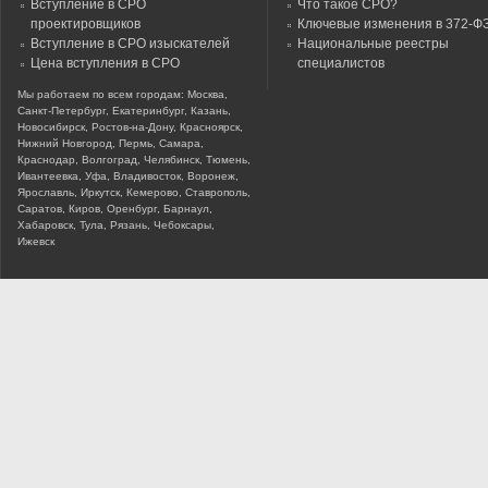
Вступление в СРО
Что такое СРО?
проектировщиков
Ключевые изменения в 372-Ф
Вступление в СРО изыскателей
Национальные реестры
Цена вступления в СРО
специалистов
Мы работаем по всем городам: Москва,
Санкт-Петербург, Екатеринбург, Казань,
Новосибирск, Ростов-на-Дону, Красноярск,
Нижний Новгород, Пермь, Самара,
Краснодар, Волгоград, Челябинск, Тюмень,
Ивантеевка, Уфа, Владивосток, Воронеж,
Ярославль, Иркутск, Кемерово, Ставрополь,
Саратов, Киров, Оренбург, Барнаул,
Хабаровск, Тула, Рязань, Чебоксары,
Ижевск