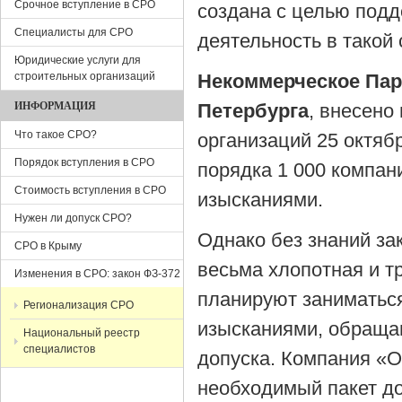
Срочное вступление в СРО
создана с целью под
Специалисты для СРО
деятельность в такой
Юридические услуги для
строительных организаций
Некоммерческое Парт
ИНФОРМАЦИЯ
Петербурга
, внесено
Что такое СРО?
организаций 25 октяб
Порядок вступления в СРО
порядка 1 000 компа
Стоимость вступления в СРО
изысканиями.
Нужен ли допуск СРО?
Однако без знаний за
СРО в Крыму
весьма хлопотная и т
Изменения в СРО: закон ФЗ-372
планируют заниматьс
Регионализация СРО
изысканиями, обраща
Национальный реестр
специалистов
допуска. Компания «О
необходимый пакет до