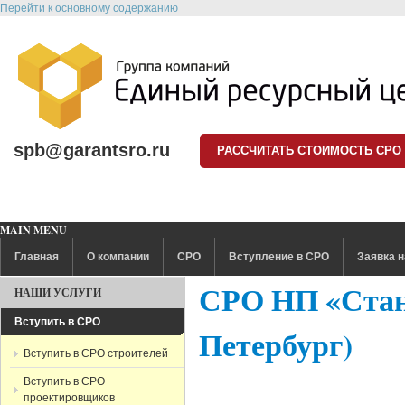
Перейти к основному содержанию
spb@garantsro.ru
РАССЧИТАТЬ СТОИМОСТЬ СРО
MAIN MENU
Главная
О компании
СРО
Вступление в СРО
Заявка н
СРО НП «Стан
НАШИ УСЛУГИ
Вступить в СРО
Петербург)
Вступить в СРО строителей
Вступить в СРО
проектировщиков