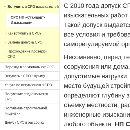
С 2010 года допуск С
Вступить в СРО изыскателей
изыскательных работ 
СРО НП «Стандарт-
Изыскания»
Такой допуск выдаетс
все условия и требов
Как вступить в СРО?
Замена допуска СРО
саморегулируемой ор
Прохождение проверки
Несомненно, перед те
СРО
сооружения или дома,
Переход в региональное СРО
допустимые нагрузки,
Вступить в СРО в Крыму
место будущей строй
Услуги по вступлению в СРО
определяют глубину з
Получение свидетельства
СРО
съемку местности, ра
Получение строительной
инженерные изыскани
лицензии
Допуск СРО в рассрочку
любого объекта.
НП С