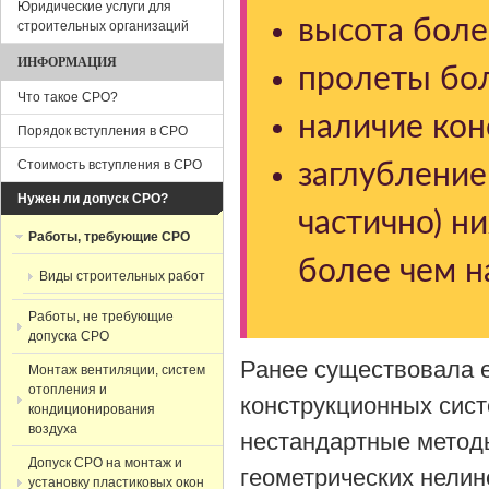
Юридические услуги для
высота боле
строительных организаций
ИНФОРМАЦИЯ
пролеты бол
Что такое СРО?
наличие кон
Порядок вступления в СРО
Стоимость вступления в СРО
заглубление
Нужен ли допуск СРО?
частично) н
Работы, требующие СРО
более чем н
Виды строительных работ
Работы, не требующие
допуска СРО
Ранее существовала 
Монтаж вентиляции, систем
отопления и
конструкционных сис
кондиционирования
воздуха
нестандартные методы
Допуск СРО на монтаж и
геометрических нели
установку пластиковых окон