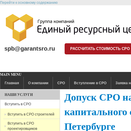
Перейти к основному содержанию
spb@garantsro.ru
РАССЧИТАТЬ СТОИМОСТЬ СРО
MAIN MENU
Главная
О компании
СРО
Вступление в СРО
Заявка н
Допуск СРО н
НАШИ УСЛУГИ
Вступить в СРО
капитального 
Вступить в СРО строителей
Петербурге
Вступить в СРО
проектировщиков