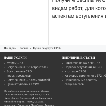
Получите бесплатную
видам работ, для кот
аспектам вступления 
Вы здесь
Главная
»
Нужен ли допуск СРО?
НАШИ УСЛУГИ:
ПОПУЛЯРНЫЕ СТАТЬИ
Купить СРО
Рассрочка на КФ для СРО
Вступление в СРО строителей
Порядок вступления в СРО
Вступление в СРО
Что такое СРО?
проектировщиков
Ключевые изменения в 372-Ф
Вступление в СРО изыскателей
Национальные реестры
Цена вступления в СРО
специалистов
Мы работаем по всем городам: Москва,
Санкт-Петербург, Екатеринбург, Казань,
Новосибирск, Ростов-на-Дону, Красноярск,
Нижний Новгород, Пермь, Самара,
Краснодар, Волгоград, Челябинск, Тюмень,