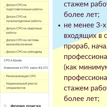
стажем рабо
Допуск СРО на
подготовительные работы
более лет;
Допуск СРО на
пусконаладочные работы
не менее 3-
Допуск СРО на сварочные
работы
входящих в с
Допуск СРО на системы
жизнеобеспечения
прораб, нача
Допуск СРО на субподряд
профессиона
СРО в Крыму
(как миниму
Изменения в СРО: закон ФЗ-372
профессиона
Регионализация СРО
Национальный реестр
стажем рабо
специалистов
более лет;
Форма поиска