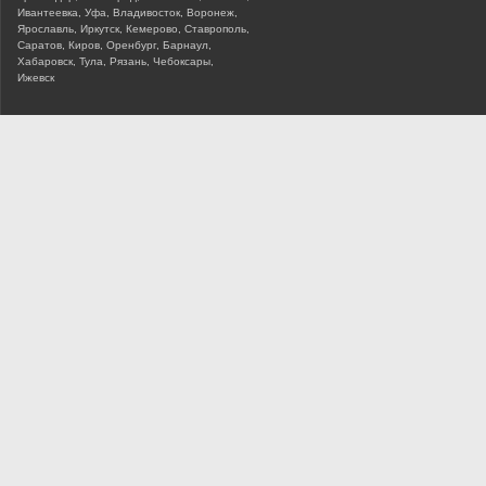
Ивантеевка, Уфа, Владивосток, Воронеж,
Ярославль, Иркутск, Кемерово, Ставрополь,
Саратов, Киров, Оренбург, Барнаул,
Хабаровск, Тула, Рязань, Чебоксары,
Ижевск