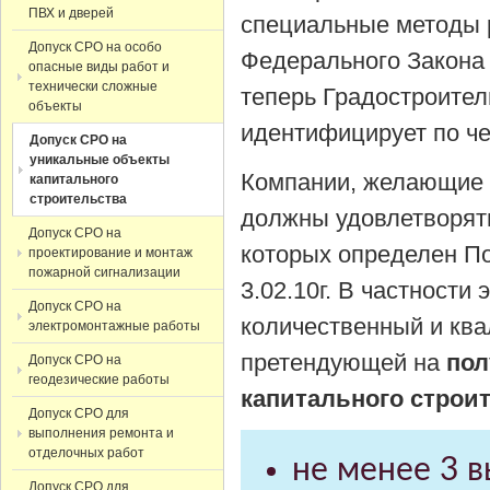
ПВХ и дверей
специальные методы р
Допуск СРО на особо
Федерального Закона 
опасные виды работ и
технически сложные
теперь Градостроите
объекты
идентифицирует по ч
Допуск СРО на
уникальные объекты
Компании, желающи
капитального
строительства
должны удовлетворят
Допуск СРО на
которых определен П
проектирование и монтаж
пожарной сигнализации
3.02.10г. В частност
Допуск СРО на
количественный и кв
электромонтажные работы
претендующей на
пол
Допуск СРО на
геодезические работы
капитального строи
Допуск СРО для
выполнения ремонта и
отделочных работ
не менее 3 
Допуск СРО для