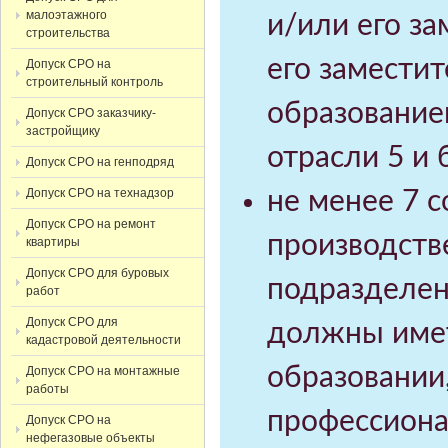
малоэтажного
и/или его з
строительства
его замести
Допуск СРО на
строительный контроль
образование
Допуск СРО заказчику-
застройщику
отрасли 5 и 
Допуск СРО на генподряд
Допуск СРО на технадзор
не менее 7 
Допуск СРО на ремонт
производств
квартиры
Допуск СРО для буровых
подразделен
работ
Допуск СРО для
должны имет
кадастровой деятельности
образовании,
Допуск СРО на монтажные
работы
профессиона
Допуск СРО на
нефегазовые объекты