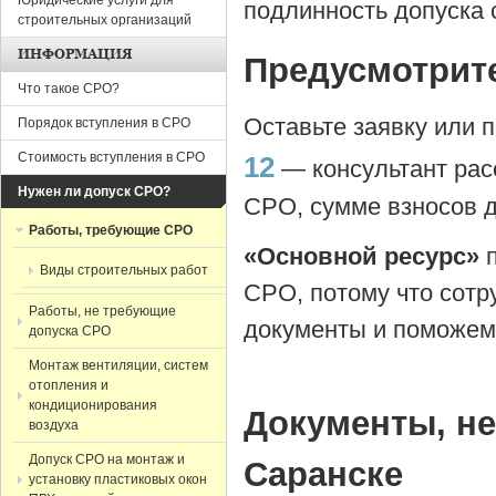
Юридические услуги для
подлинность допуска
строительных организаций
ИНФОРМАЦИЯ
Предусмотрите
Что такое СРО?
Оставьте заявку или 
Порядок вступления в СРО
Стоимость вступления в СРО
12
— консультант рас
Нужен ли допуск СРО?
СРО, сумме взносов 
Работы, требующие СРО
«Основной ресурс»
Виды строительных работ
СРО, потому что сот
Работы, не требующие
документы и поможе
допуска СРО
Монтаж вентиляции, систем
отопления и
кондиционирования
Документы, н
воздуха
Допуск СРО на монтаж и
Саранске
установку пластиковых окон