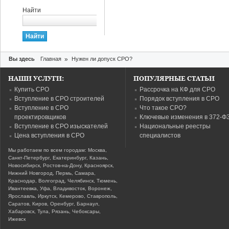
Найти
Вы здесь
Главная
»
Нужен ли допуск СРО?
НАШИ УСЛУГИ:
ПОПУЛЯРНЫЕ СТАТЬИ
Купить СРО
Рассрочка на КФ для СРО
Вступление в СРО строителей
Порядок вступления в СРО
Вступление в СРО
Что такое СРО?
проектировщиков
Ключевые изменения в 372-Ф
Вступление в СРО изыскателей
Национальные реестры
Цена вступления в СРО
специалистов
Мы работаем по всем городам: Москва,
Санкт-Петербург, Екатеринбург, Казань,
Новосибирск, Ростов-на-Дону, Красноярск,
Нижний Новгород, Пермь, Самара,
Краснодар, Волгоград, Челябинск, Тюмень,
Ивантеевка, Уфа, Владивосток, Воронеж,
Ярославль, Иркутск, Кемерово, Ставрополь,
Саратов, Киров, Оренбург, Барнаул,
Хабаровск, Тула, Рязань, Чебоксары,
Ижевск