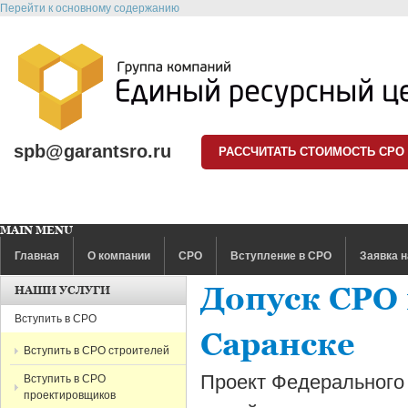
Перейти к основному содержанию
spb@garantsro.ru
РАССЧИТАТЬ СТОИМОСТЬ СРО
MAIN MENU
Главная
О компании
СРО
Вступление в СРО
Заявка н
Допуск СРО 
НАШИ УСЛУГИ
Вступить в СРО
Саранске
Вступить в СРО строителей
Проект Федерального
Вступить в СРО
проектировщиков