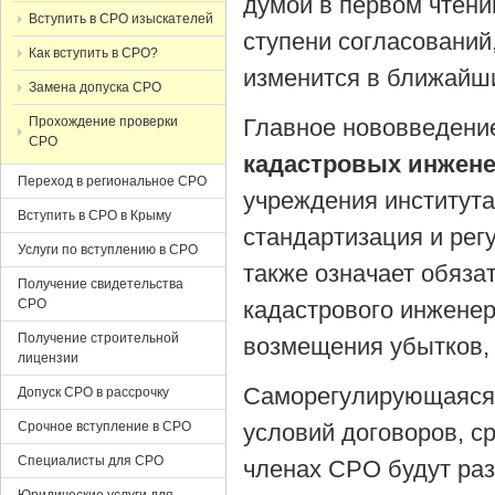
думой в первом чтении
Вступить в СРО изыскателей
ступени согласований
Как вступить в СРО?
изменится в ближайши
Замена допуска СРО
Прохождение проверки
Главное нововведение
СРО
кадастровых инжен
Переход в региональное СРО
учреждения института
Вступить в СРО в Крыму
стандартизация и рег
Услуги по вступлению в СРО
также означает обяза
Получение свидетельства
СРО
кадастрового инжене
Получение строительной
возмещения убытков, 
лицензии
Саморегулирующаяся 
Допуск СРО в рассрочку
Срочное вступление в СРО
условий договоров, с
Специалисты для СРО
членах СРО будут раз