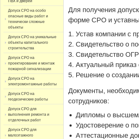
ПВХ и дверей
Для получения допус
Допуск СРО на особо
опасные виды работ и
форме СРО и уставны
технически сложные
объекты
Устав компании с 
Допуск СРО на уникальные
объекты капитального
Cвидетельство о по
строительства
Cвидетельство ОГР
Допуск СРО на
Актуальный приказ 
проектирование и монтаж
пожарной сигнализации
Решение о создании
Допуск СРО на
электромонтажные работы
Документы, необходи
Допуск СРО на
геодезические работы
сотрудников:
Допуск СРО для
Дипломы о высшем/
выполнения ремонта и
отделочных работ
Удостоверение о п
Допуск СРО для
Аттестационные до
малоэтажного