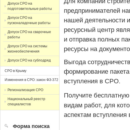
Для компаний строит
Допуск СРО на
подготовительные работы
предпринимателей на
Допуск СРО на
нашей деятельности 
пусконаладочные работы
ресурсный центр явля
Допуск СРО на сварочные
работы
и отправка полных па
Допуск СРО на системы
ресурсы на документ
жизнеобеспечения
Допуск СРО на субподряд
Выгода сотрудничеств
формирование пакета
СРО в Крыму
вступления в СРО.
Изменения в СРО: закон ФЗ-372
Регионализация СРО
Получите бесплатную
Национальный реестр
видам работ, для кот
специалистов
аспектам вступления 
Форма поиска