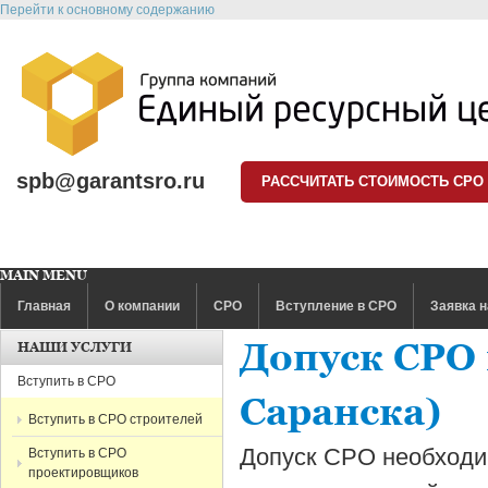
Перейти к основному содержанию
spb@garantsro.ru
РАССЧИТАТЬ СТОИМОСТЬ СРО
MAIN MENU
Главная
О компании
СРО
Вступление в СРО
Заявка н
Допуск СРО 
НАШИ УСЛУГИ
Вступить в СРО
Саранска)
Вступить в СРО строителей
Допуск СРО необходи
Вступить в СРО
проектировщиков