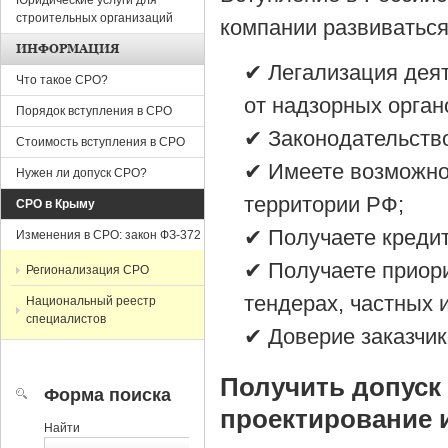
Юридические услуги для
строительных организаций
компании развиваться
ИНФОРМАЦИЯ
✔ Легализация деят
Что такое СРО?
от надзорных орган
Порядок вступления в СРО
✔ Законодательств
Стоимость вступления в СРО
✔ Имеете возможнос
Нужен ли допуск СРО?
территории РФ;
СРО в Крыму
✔ Получаете креди
Изменения в СРО: закон ФЗ-372
✔ Получаете приори
Регионализация СРО
тендерах, частных 
Национальный реестр
специалистов
✔ Доверие заказчик
Получить допуск
Форма поиска
проектирование 
Найти