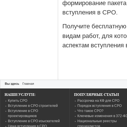
формирование пакета
вступления в СРО.
Получите бесплатную
видам работ, для кот
аспектам вступления 
Вы здесь
Главная
НАШИ УСЛУГИ:
ПОПУЛЯРНЫЕ СТАТЬИ
Купить СРО
Рассрочка на КФ для СРО
Вступление в СРО строителей
Порядок вступления в СРО
Вступление в СРО
Что такое СРО?
проектировщиков
Ключевые изменения в 372-Ф
Вступление в СРО изыскателей
Национальные реестры
Цена вступления в СРО
специалистов