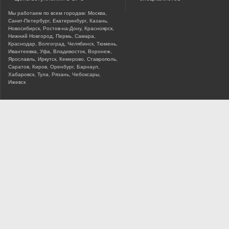
Мы работаем по всем городам: Москва,
Санкт-Петербург, Екатеринбург, Казань,
Новосибирск, Ростов-на-Дону, Красноярск,
Нижний Новгород, Пермь, Самара,
Краснодар, Волгоград, Челябинск, Тюмень,
Ивантеевка, Уфа, Владивосток, Воронеж,
Ярославль, Иркутск, Кемерово, Ставрополь,
Саратов, Киров, Оренбург, Барнаул,
Хабаровск, Тула, Рязань, Чебоксары,
Ижевск