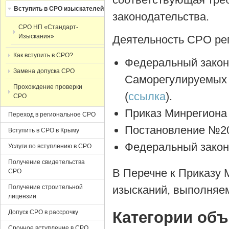
Вступить в СРО изыскателей
законодательства.
СРО НП «Стандарт-
Изыскания»
Деятельность СРО ре
Как вступить в СРО?
Федеральный закон
Замена допуска СРО
Саморегулируемых 
Прохождение проверки
(
ссылка
).
СРО
Приказ Минрегиона 
Переход в региональное СРО
Постановление №207
Вступить в СРО в Крыму
Федеральный закон 
Услуги по вступлению в СРО
Получение свидетельства
В Перечне к Приказу 
СРО
Получение строительной
изысканий, выполняе
лицензии
Допуск СРО в рассрочку
Категории объ
Срочное вступление в СРО