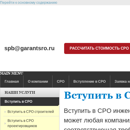
Перейти к основному содержанию
spb@garantsro.ru
РАССЧИТАТЬ СТОИМОСТЬ СРО
MAIN MENU
Главная
О компании
СРО
Вступление в СРО
Заявка н
Вступить в 
НАШИ УСЛУГИ
Вступить в СРО
Вступить в СРО инже
Вступить в СРО строителей
может любая компани
Вступить в СРО
проектировщиков
соответствующая тре