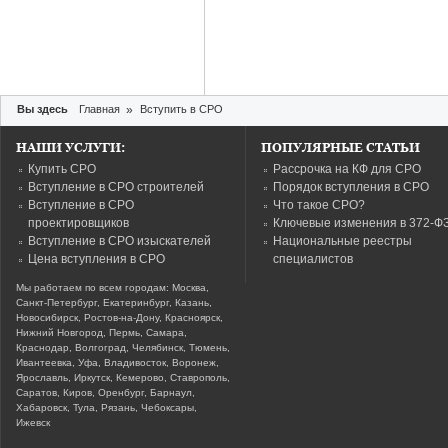
Вы здесь
Главная
»
Вступить в СРО
НАШИ УСЛУГИ:
ПОПУЛЯРНЫЕ СТАТЬИ
Купить СРО
Рассрочка на КФ для СРО
Вступление в СРО строителей
Порядок вступления в СРО
Вступление в СРО
Что такое СРО?
проектировщиков
Ключевые изменения в 372-Ф
Вступление в СРО изыскателей
Национальные реестры
Цена вступления в СРО
специалистов
Мы работаем по всем городам: Москва,
Санкт-Петербург, Екатеринбург, Казань,
Новосибирск, Ростов-на-Дону, Красноярск,
Нижний Новгород, Пермь, Самара,
Краснодар, Волгоград, Челябинск, Тюмень,
Ивантеевка, Уфа, Владивосток, Воронеж,
Ярославль, Иркутск, Кемерово, Ставрополь,
Саратов, Киров, Оренбург, Барнаул,
Хабаровск, Тула, Рязань, Чебоксары,
Ижевск