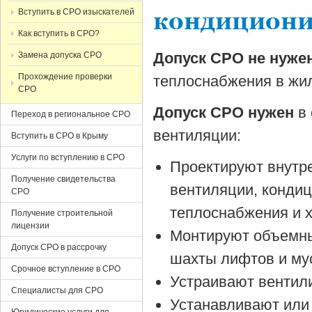
Вступить в СРО изыскателей
кондициони
Как вступить в СРО?
Допуск СРО не нуже
Замена допуска СРО
Прохождение проверки
теплоснабжения в жи
СРО
Допуск СРО нужен
в 
Переход в региональное СРО
вентиляции:
Вступить в СРО в Крыму
Услуги по вступлению в СРО
Проектируют внутр
Получение свидетельства
вентиляции, конди
СРО
теплоснабжения и 
Получение строительной
лицензии
Монтируют объемны
Допуск СРО в рассрочку
шахты лифтов и му
Срочное вступление в СРО
Устраивают вентил
Специалисты для СРО
Устанавливают или