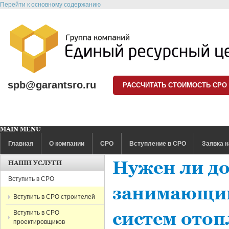
Перейти к основному содержанию
spb@garantsro.ru
РАССЧИТАТЬ СТОИМОСТЬ СРО
MAIN MENU
Главная
О компании
СРО
Вступление в СРО
Заявка н
Нужен ли д
НАШИ УСЛУГИ
Вступить в СРО
занимающим
Вступить в СРО строителей
Вступить в СРО
систем отоп
проектировщиков