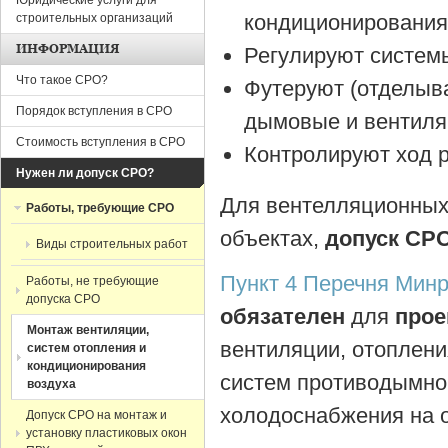
Юридические услуги для
кондиционирования
строительных организаций
ИНФОРМАЦИЯ
Регулируют систем
Что такое СРО?
Футеруют (отделы
Порядок вступления в СРО
дымовые и вентиля
Стоимость вступления в СРО
Контролируют ход р
Нужен ли допуск СРО?
Для вентелляционных
Работы, требующие СРО
объектах,
допуск СР
Виды строительных работ
Пункт 4 Перечня Мин
Работы, не требующие
допуска СРО
обязателен
для
прое
Монтаж вентиляции,
вентиляции, отоплени
систем отопления и
кондиционирования
систем противодымной
воздуха
холодоснабжения на о
Допуск СРО на монтаж и
установку пластиковых окон