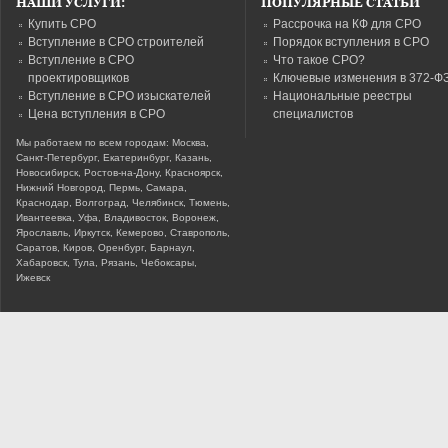
НАШИ УСЛУГИ:
ПОПУЛЯРНЫЕ СТАТЬИ
Купить СРО
Рассрочка на КФ для СРО
Вступление в СРО строителей
Порядок вступления в СРО
Вступление в СРО
Что такое СРО?
проектировщиков
Ключевые изменения в 372-Ф
Вступление в СРО изыскателей
Национальные реестры
Цена вступления в СРО
специалистов
Мы работаем по всем городам: Москва,
Санкт-Петербург, Екатеринбург, Казань,
Новосибирск, Ростов-на-Дону, Красноярск,
Нижний Новгород, Пермь, Самара,
Краснодар, Волгоград, Челябинск, Тюмень,
Ивантеевка, Уфа, Владивосток, Воронеж,
Ярославль, Иркутск, Кемерово, Ставрополь,
Саратов, Киров, Оренбург, Барнаул,
Хабаровск, Тула, Рязань, Чебоксары,
Ижевск