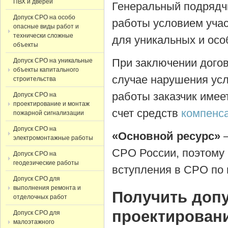
ПВХ и дверей
Генеральный подрядч
Допуск СРО на особо
работы условием учас
опасные виды работ и
технически сложные
для уникальных и осо
объекты
При заключении дого
Допуск СРО на уникальные
объекты капитального
случае нарушения усл
строительства
работы заказчик имее
Допуск СРО на
проектирование и монтаж
счет средств
компенс
пожарной сигнализации
Допуск СРО на
«Основной ресурс»
—
электромонтажные работы
СРО России, поэтому
Допуск СРО на
геодезические работы
вступления в СРО по 
Допуск СРО для
выполнения ремонта и
Получить допу
отделочных работ
проектировани
Допуск СРО для
малоэтажного