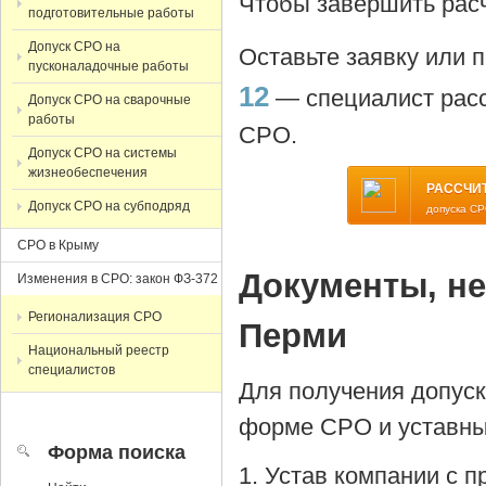
Чтобы завершить расч
подготовительные работы
Допуск СРО на
Оставьте заявку или 
пусконаладочные работы
12
— специалист расс
Допуск СРО на сварочные
работы
СРО.
Допуск СРО на системы
жизнеобеспечения
РАССЧИ
Допуск СРО на субподряд
допуска СР
СРО в Крыму
Документы, н
Изменения в СРО: закон ФЗ-372
Регионализация СРО
Перми
Национальный реестр
специалистов
Для получения допус
форме СРО и уставны
Форма поиска
Устав компании с 