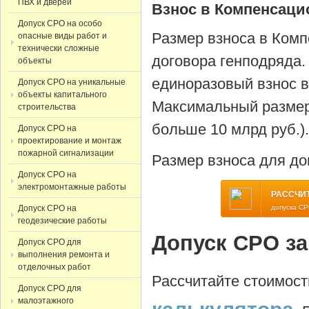
ПВХ и дверей
Взнос в Компенсац
Допуск СРО на особо
Размер взноса в Ком
опасные виды работ и
технически сложные
договора генподряда.
объекты
единоразовый взнос 
Допуск СРО на уникальные
объекты капитального
Максимальный размер 
строительства
больше 10 млрд руб.)
Допуск СРО на
проектирование и монтаж
пожарной сигнализации
Размер взноса для до
Допуск СРО на
электромонтажные работы
РАССЧИ
Допуск СРО на
допуска СР
геодезические работы
Допуск СРО за
Допуск СРО для
выполнения ремонта и
отделочных работ
Рассчитайте стоимос
Допуск СРО для
малоэтажного