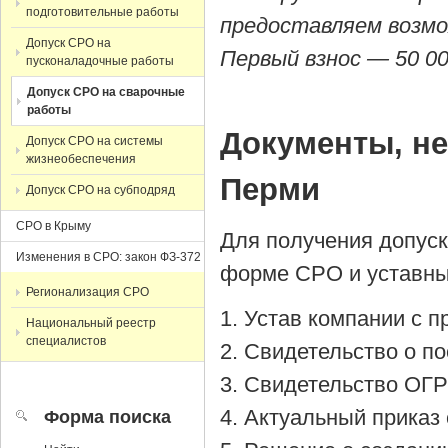
подготовительные работы
предоставляем возмо
Допуск СРО на
Первый взнос — 50 00
пусконаладочные работы
Допуск СРО на сварочные
работы
Документы, н
Допуск СРО на системы
жизнеобеспечения
Перми
Допуск СРО на субподряд
СРО в Крыму
Для получения допус
Изменения в СРО: закон ФЗ-372
форме СРО и уставны
Регионализация СРО
Устав компании с 
Национальный реестр
специалистов
Cвидетельство о по
Cвидетельство ОГР
Актуальный приказ 
Форма поиска