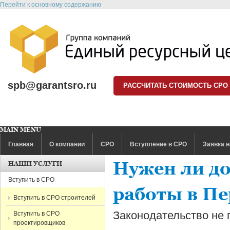
Перейти к основному содержанию
spb@garantsro.ru
РАССЧИТАТЬ СТОИМОСТЬ СРО
MAIN MENU
Главная
О компании
СРО
Вступление в СРО
Заявка н
Нужен ли до
НАШИ УСЛУГИ
Вступить в СРО
работы в П
Вступить в СРО строителей
Законодательство не 
Вступить в СРО
проектировщиков