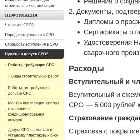
Решения о создан
Юридические услуги для
строительных организаций
Документы, подтве
ИНФОРМАЦИЯ
Дипломы о профи
Что такое СРО?
Сертификаты о п
Порядок вступления в СРО
Удостоверения Н
Стоимость вступления в СРО
сварочного произ
Нужен ли допуск СРО?
Работы, требующие СРО
Расходы
Виды строительных работ
Вступительный и ч
Работы, не требующие
Всупительный и ежем
допуска СРО
Монтаж вентиляции, систем
СРО — 5 000 рублей 
отопления и
кондиционирования
Страхование гражда
воздуха
Страховка с покрытием
Допуск СРО на монтаж и
установку пластиковых окон