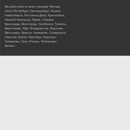
Мы работаем по всем городам: Москва,
Санкт-Петербург, Екатеринбург, Казань,
Новосибирск, Ростов-на-Дону, Красноярск,
Нижний Новгород, Пермь, Самара,
Краснодар, Волгоград, Челябинск, Тюмень,
Ивантеевка, Уфа, Владивосток, Воронеж,
Ярославль, Иркутск, Кемерово, Ставрополь,
Саратов, Киров, Оренбург, Барнаул,
Хабаровск, Тула, Рязань, Чебоксары,
Ижевск