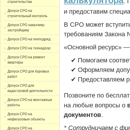
калькулятора
.
строительства
и предоставим специ
Допуск СРО на
строительный контроль
В СРО может вступить
Допуск СРО заказчику-
застройщику
требованиям Закона 
Допуск СРО на генподряд
«Основной ресурс» —
Допуск СРО на технадзор
Допуск СРО на ремонт
✔ Помогаем соответ
квартиры
✔ Оформляем допуск
Допуск СРО для буровых
работ
✔ Предоставляем ра
Допуск СРО для
кадастровой деятельности
Позвоните по беспла
Допуск СРО на монтажные
на любые вопросы о
работы
документов
.
Допуск СРО на
нефегазовые объекты
* Сотрудничаем с фи
Допуск СРО на