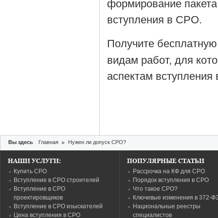
формирование пакета
вступления в СРО.
Получите бесплатную
видам работ, для кот
аспектам вступления 
Вы здесь
Главная
»
Нужен ли допуск СРО?
НАШИ УСЛУГИ:
ПОПУЛЯРНЫЕ СТАТЬИ
Купить СРО
Рассрочка на КФ для СРО
Вступление в СРО строителей
Порядок вступления в СРО
Вступление в СРО
Что такое СРО?
проектировщиков
Ключевые изменения в 372-Ф
Вступление в СРО изыскателей
Национальные реестры
Цена вступления в СРО
специалистов