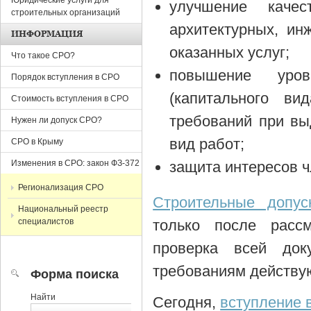
Юридические услуги для
улучшение каче
строительных организаций
архитектурных, и
ИНФОРМАЦИЯ
оказанных услуг;
Что такое СРО?
повышение уров
Порядок вступления в СРО
(капитального в
Стоимость вступления в СРО
требований при вы
Нужен ли допуск СРО?
вид работ;
СРО в Крыму
Изменения в СРО: закон ФЗ-372
защита интересов 
Регионализация СРО
Строительные допу
Национальный реестр
специалистов
только после расс
проверка всей док
требованиям действую
Форма поиска
Найти
Сегодня,
вступление 