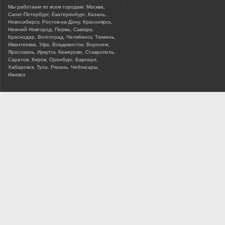
Мы работаем по всем городам: Москва,
Санкт-Петербург, Екатеринбург, Казань,
Новосибирск, Ростов-на-Дону, Красноярск,
Нижний Новгород, Пермь, Самара,
Краснодар, Волгоград, Челябинск, Тюмень,
Ивантеевка, Уфа, Владивосток, Воронеж,
Ярославль, Иркутск, Кемерово, Ставрополь,
Саратов, Киров, Оренбург, Барнаул,
Хабаровск, Тула, Рязань, Чебоксары,
Ижевск