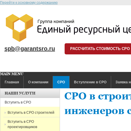
Перейти к основному содержанию
spb@garantsro.ru
РАССЧИТАТЬ СТОИМОСТЬ СРО
MAIN MENU
Главная
О компании
СРО
Вступление в СРО
Заявка н
СРО в строи
НАШИ УСЛУГИ
Вступить в СРО
инженеров 
Вступить в СРО строителей
Вступить в СРО
проектировщиков