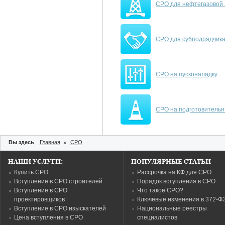
СРО для нефтегазовой
СРО для субподрядчик
СРО на пусконаладку
СРО на подготовитель
Вы здесь
Главная
»
СРО
НАШИ УСЛУГИ:
ПОПУЛЯРНЫЕ СТАТЬИ
Купить СРО
Рассрочка на КФ для СРО
Вступление в СРО строителей
Порядок вступления в СРО
Вступление в СРО
Что такое СРО?
проектировщиков
Ключевые изменения в 372-Ф
Вступление в СРО изыскателей
Национальные реестры
Цена вступления в СРО
специалистов