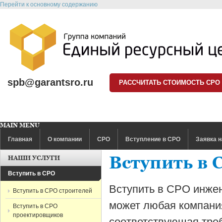
Перейти к основному содержанию
spb@garantsro.ru
РАССЧИТАТЬ СТОИМОСТЬ СРО
MAIN MENU
Главная
О компании
СРО
Вступление в СРО
Заявка н
Вступить в 
НАШИ УСЛУГИ
Вступить в СРО
Вступить в СРО инже
Вступить в СРО строителей
может любая компани
Вступить в СРО
проектировщиков
соответствующая тре