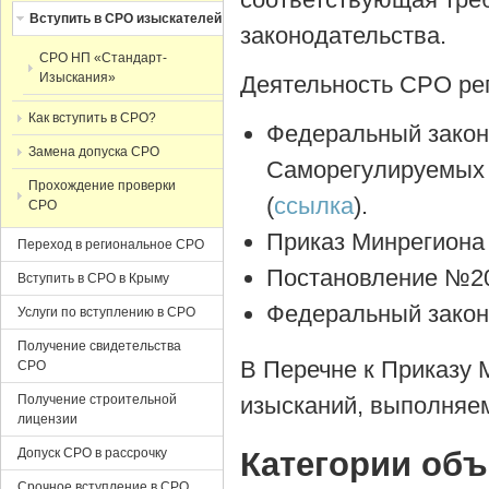
Вступить в СРО изыскателей
законодательства.
СРО НП «Стандарт-
Изыскания»
Деятельность СРО ре
Как вступить в СРО?
Федеральный закон
Замена допуска СРО
Саморегулируемых 
Прохождение проверки
(
ссылка
).
СРО
Приказ Минрегиона 
Переход в региональное СРО
Постановление №207
Вступить в СРО в Крыму
Федеральный закон 
Услуги по вступлению в СРО
Получение свидетельства
В Перечне к Приказу 
СРО
Получение строительной
изысканий, выполняе
лицензии
Допуск СРО в рассрочку
Категории объ
Срочное вступление в СРО