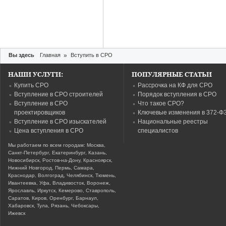
Вы здесь
Главная
»
Вступить в СРО
НАШИ УСЛУГИ:
ПОПУЛЯРНЫЕ СТАТЬИ
Купить СРО
Рассрочка на КФ для СРО
Вступление в СРО строителей
Порядок вступления в СРО
Вступление в СРО
Что такое СРО?
проектировщиков
Ключевые изменения в 372-Ф
Вступление в СРО изыскателей
Национальные реестры
Цена вступления в СРО
специалистов
Мы работаем по всем городам: Москва,
Санкт-Петербург, Екатеринбург, Казань,
Новосибирск, Ростов-на-Дону, Красноярск,
Нижний Новгород, Пермь, Самара,
Краснодар, Волгоград, Челябинск, Тюмень,
Ивантеевка, Уфа, Владивосток, Воронеж,
Ярославль, Иркутск, Кемерово, Ставрополь,
Саратов, Киров, Оренбург, Барнаул,
Хабаровск, Тула, Рязань, Чебоксары,
Ижевск