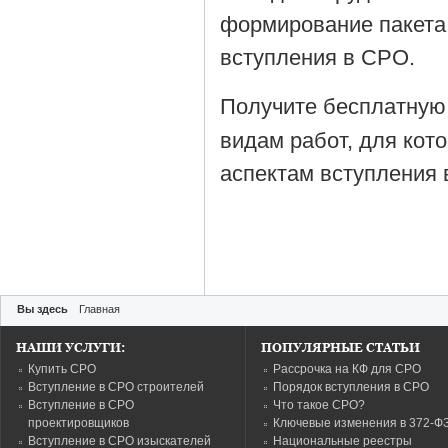
формирование пакета
вступления в СРО.
Получите бесплатную
видам работ, для кот
аспектам вступления 
Вы здесь
Главная
НАШИ УСЛУГИ:
ПОПУЛЯРНЫЕ СТАТЬИ
Купить СРО
Рассрочка на КФ для СРО
Вступление в СРО строителей
Порядок вступления в СРО
Вступление в СРО
Что такое СРО?
проектировщиков
Ключевые изменения в 372-Ф
Вступление в СРО изыскателей
Национальные реестры