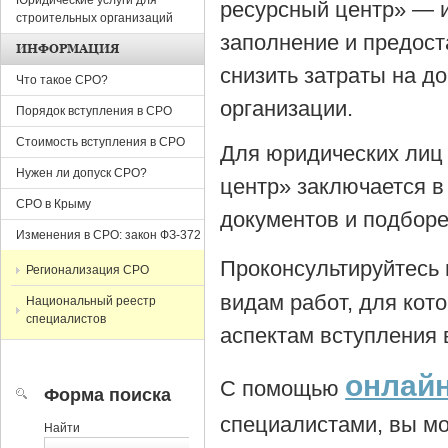
Юридические услуги для
ресурсный центр» — 
строительных организаций
заполнение и предост
ИНФОРМАЦИЯ
снизить затраты на 
Что такое СРО?
организации.
Порядок вступления в СРО
Стоимость вступления в СРО
Для юридических лиц
Нужен ли допуск СРО?
центр» заключается в
СРО в Крыму
документов и подборе
Изменения в СРО: закон ФЗ-372
Проконсультируйтесь
Регионализация СРО
видам работ, для кот
Национальный реестр
специалистов
аспектам вступления 
онлайн
С помощью
Форма поиска
специалистами, вы мо
Найти