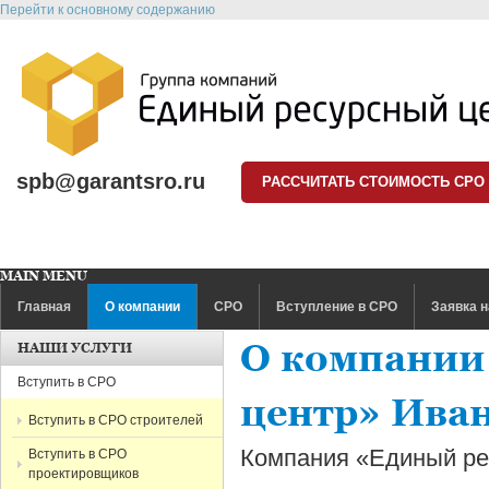
Перейти к основному содержанию
spb@garantsro.ru
РАССЧИТАТЬ СТОИМОСТЬ СРО
MAIN MENU
Главная
О компании
СРО
Вступление в СРО
Заявка н
О компании
НАШИ УСЛУГИ
Вступить в СРО
центр» Ива
Вступить в СРО строителей
Компания «Единый ре
Вступить в СРО
проектировщиков