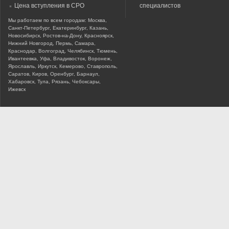
Цена вступления в СРО
специалистов
Мы работаем по всем городам: Москва,
Санкт-Петербург, Екатеринбург, Казань,
Новосибирск, Ростов-на-Дону, Красноярск,
Нижний Новгород, Пермь, Самара,
Краснодар, Волгоград, Челябинск, Тюмень,
Ивантеевка, Уфа, Владивосток, Воронеж,
Ярославль, Иркутск, Кемерово, Ставрополь,
Саратов, Киров, Оренбург, Барнаул,
Хабаровск, Тула, Рязань, Чебоксары,
Ижевск