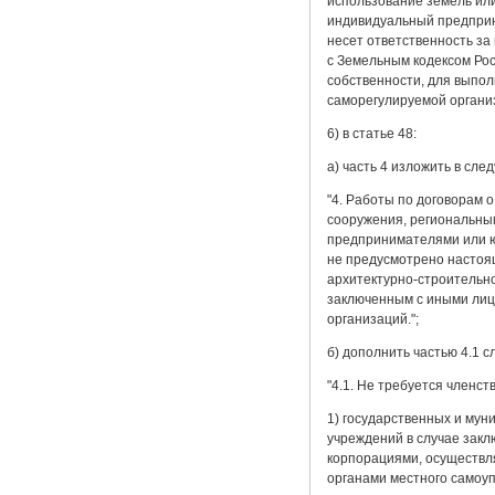
использование земель или
индивидуальный предприн
несет ответственность за
с Земельным кодексом Ро
собственности, для выпо
саморегулируемой организ
6) в статье 48:
а) часть 4 изложить в сл
"4. Работы по договорам 
сооружения, региональным
предпринимателями или ю
не предусмотрено настоя
архитектурно-строительно
заключенным с иными лиц
организаций.";
б) дополнить частью 4.1 
"4.1. Не требуется членс
1) государственных и мун
учреждений в случае зак
корпорациями, осуществл
органами местного самоуп