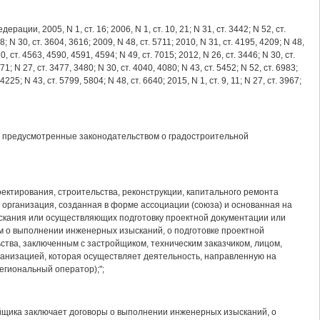
, 2005, N 1, ст. 16; 2006, N 1, ст. 10, 21; N 31, ст. 3442; N 52, ст.
18; N 30, ст. 3604, 3616; 2009, N 48, ст. 5711; 2010, N 31, ст. 4195, 4209; N 48,
30, ст. 4563, 4590, 4591, 4594; N 49, ст. 7015; 2012, N 26, ст. 3446; N 30, ст.
871; N 27, ст. 3477, 3480; N 30, ст. 4040, 4080; N 43, ст. 5452; N 52, ст. 6983;
4225; N 43, ст. 5799, 5804; N 48, ст. 6640; 2015, N 1, ст. 9, 11; N 27, ст. 3967;
ии, предусмотренные законодательством о градостроительной
ектирования, строительства, реконструкции, капитального ремонта
я организация, созданная в форме ассоциации (союза) и основанная на
скания или осуществляющих подготовку проектной документации или
ам о выполнении инженерных изысканий, о подготовке проектной
ства, заключенным с застройщиком, техническим заказчиком, лицом,
ганизацией, которая осуществляет деятельность, направленную на
егиональный оператор);";
ойщика заключает договоры о выполнении инженерных изысканий, о