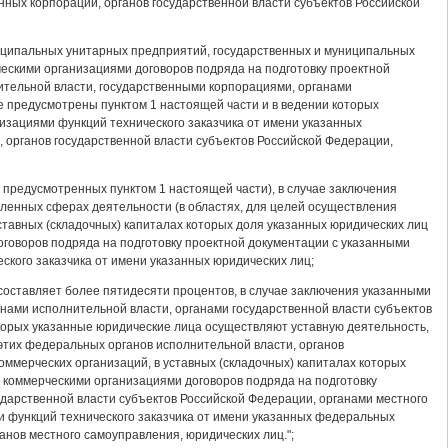
нных корпораций, органов государственной власти субъектов Российской
униципальных унитарных предприятий, государственных и муниципальных
ескими организациями договоров подряда на подготовку проектной
ительной власти, государственными корпорациями, органами
е предусмотрены пунктом 1 настоящей части и в ведении которых
изациями функций технического заказчика от имени указанных
 органов государственной власти субъектов Российской Федерации,
 предусмотренных пунктом 1 настоящей части), в случае заключения
ленных сферах деятельности (в областях, для целей осуществления
уставных (складочных) капиталах которых доля указанных юридических лиц
оговоров подряда на подготовку проектной документации с указанными
кого заказчика от имени указанных юридических лиц;
 составляет более пятидесяти процентов, в случае заключения указанными
нами исполнительной власти, органами государственной власти субъектов
торых указанные юридические лица осуществляют уставную деятельность,
этих федеральных органов исполнительной власти, органов
оммерческих организаций, в уставных (складочных) капиталах которых
и коммерческими организациями договоров подряда на подготовку
дарственной власти субъектов Российской Федерации, органами местного
 функций технического заказчика от имени указанных федеральных
анов местного самоуправления, юридических лиц.";