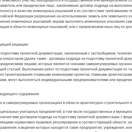
 земельного участка, находящегося в государственной или муниципальной с
иматель или юридическое лицо, заключившие договор подряда на выполнен
 полноту и качество инженерных изысканий и их соответствие требованиям т
ссийской Федерации разрешение на использование земель или земельного уч
лнения инженерных изысканий, вправе выполнить инженерные изыскания само
ации в области инженерных изысканий, или с привлечением иных лиц по дог
едующей редакции:
о подготовке проектной документации, заключенным с застройщиком, техничес
 оператором (далее также - договоры подряда на подготовку проектной до
ридическими лицами, которые являются членами саморегулируемых организа
щей статьей. Выполнение работ по подготовке проектной документации по т
го проектирования (главными инженерами проектов, главными архитекторами
ами, могут выполняться индивидуальными предпринимателями или юридичес
следующего содержания:
тво в саморегулируемых организациях в области архитектурно-строительного 
иципальных унитарных предприятий, в том числе государственных и муници
лючения ими договоров подряда на подготовку проектной документации с фе
яющими нормативно-правовое регулирование в соответствующей области, орг
равления, в ведении которых находятся такие предприятия, учреждения, ил