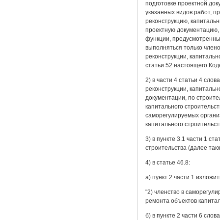
подготовке проектной док
указанных видов работ, 
реконструкцию, капитальн
проектную документацию,
функции, предусмотренные
выполняться только члено
реконструкции, капитально
статьи 52 настоящего Коде
2) в части 4 статьи 4 сл
реконструкции, капитальн
документации, по строите
капитального строительст
саморегулируемых организ
капитального строительст
3) в пункте 3.1 части 1 с
строительства (далее так
4) в статье 46.8:
а) пункт 2 части 1 изложи
"2) членство в саморегул
ремонта объектов капитал
б) в пункте 2 части 6 сло