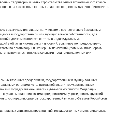
воении территории в целях строительства жилья экономического класса
а, право на заключение которых является предметом аукциона" исключить;
ким заказчиком или лицом, получившим в соответствии с Земельным
щегося в государственной или муниципальной собственности, для
каний), должны выполняться только индивидуальными
ций в области инженерных изысканий, если иное не предусмотрено
истами по организации инженерных изысканий (главными инженерами
 могут выполняться индивидуальными предпринимателями или
пальных казенных предприятий, государственных и муниципальных
еральными органами исполнительной власти, государственными
анами государственной власти субъектов Российской Федерации,
и в случае выполнения такими предприятиями, учреждениями функций
нных корпораций, органов государственной власти субъектов Российской
униципальных унитарных предприятий, государственных и муниципальных