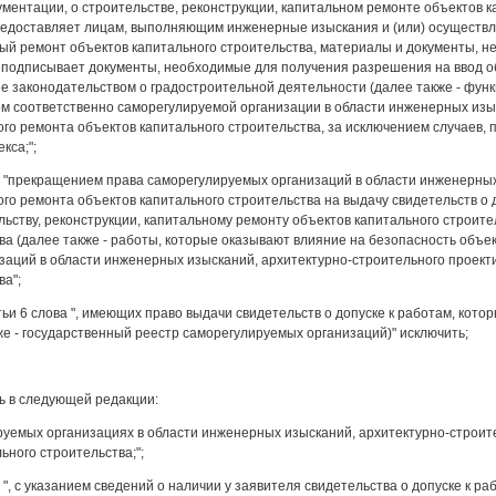
ументации, о строительстве, реконструкции, капитальном ремонте объектов 
предоставляет лицам, выполняющим инженерные изыскания и (или) осуществл
ый ремонт объектов капитального строительства, материалы и документы, н
 подписывает документы, необходимые для получения разрешения на ввод об
 законодательством о градостроительной деятельности (далее также - функци
м соответственно саморегулируемой организации в области инженерных изыс
го ремонта объектов капитального строительства, за исключением случаев, пр
кса;";
ова "прекращением права саморегулируемых организаций в области инженерны
ого ремонта объектов капитального строительства на выдачу свидетельств о
льству, реконструкции, капитальному ремонту объектов капитального строит
ва (далее также - работы, которые оказывают влияние на безопасность объек
аций в области инженерных изысканий, архитектурно-строительного проекти
ва";
татьи 6 слова ", имеющих право выдачи свидетельств о допуске к работам, ко
же - государственный реестр саморегулируемых организаций)" исключить;
ть в следующей редакции:
ируемых организациях в области инженерных изысканий, архитектурно-строите
ьного строительства;";
ва ", с указанием сведений о наличии у заявителя свидетельства о допуске к 