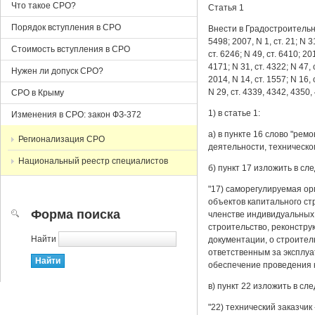
Что такое СРО?
Статья 1
Порядок вступления в СРО
Внести в Градостроительны
5498; 2007, N 1, ст. 21; N 3
Стоимость вступления в СРО
ст. 6246; N 49, ст. 6410; 20
4171; N 31, ст. 4322; N 47, 
Нужен ли допуск СРО?
2014, N 14, ст. 1557; N 16, 
N 29, ст. 4339, 4342, 4350,
СРО в Крыму
1) в статье 1:
Изменения в СРО: закон ФЗ-372
а) в пункте 16 слово "ре
Регионализация СРО
деятельности, техническом
Национальный реестр специалистов
б) пункт 17 изложить в с
"17) саморегулируемая ор
объектов капитального ст
Форма поиска
членстве индивидуальных
строительство, реконстру
Найти
документации, о строител
ответственным за эксплуа
обеспечение проведения к
в) пункт 22 изложить в с
"22) технический заказчи