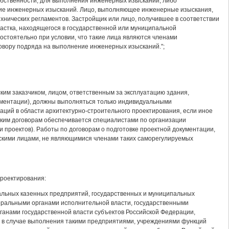
обственности, для выполнения инженерных изысканий, либо
ие инженерных изысканий. Лицо, выполняющее инженерные изыскания,
ехнических регламентов. Застройщик или лицо, получившее в соответствии
астка, находящегося в государственной или муниципальной
стоятельно при условии, что такие лица являются членами
овору подряда на выполнение инженерных изысканий.";
ким заказчиком, лицом, ответственным за эксплуатацию здания,
кументации), должны выполняться только индивидуальными
ций в области архитектурно-строительного проектирования, если иное
аким договорам обеспечивается специалистами по организации
 проектов). Работы по договорам о подготовке проектной документации,
кими лицами, не являющимися членами таких саморегулируемых
проектирования:
пальных казенных предприятий, государственных и муниципальных
деральными органами исполнительной власти, государственными
анами государственной власти субъектов Российской Федерации,
и в случае выполнения такими предприятиями, учреждениями функций