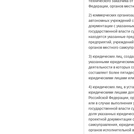
технического заказчика о
Федерации, органов мест
2) коммерческих организа
автономных учреждений со
документации с указанны
государственной власти с
находятся указанные пред
предприятий, учреждений,
органов местного самоупр
3) юридических лиц, созд
указанными юридическими 
деятельности в которых с
составляет более пятидес
юридическими лицами или 
4) юридических лиц, в ус
юридическими лицами дого
Российской Федерации, о
или в случае выполнения 
государственной власти с
доля указанных юридическ
проектной документации 
самоуправления, юридиче
органов исполнительной в