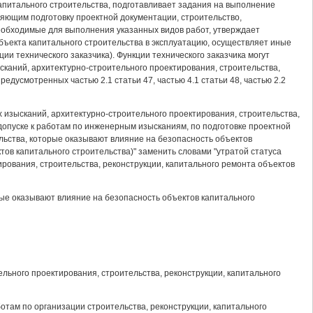
капитального строительства, подготавливает задания на выполнение
яющим подготовку проектной документации, строительство,
еобходимые для выполнения указанных видов работ, утверждает
ъекта капитального строительства в эксплуатацию, осуществляет иные
и технического заказчика). Функции технического заказчика могут
каний, архитектурно-строительного проектирования, строительства,
едусмотренных частью 2.1 статьи 47, частью 4.1 статьи 48, частью 2.2
х изысканий, архитектурно-строительного проектирования, строительства,
 допуске к работам по инженерным изысканиям, по подготовке проектной
ельства, которые оказывают влияние на безопасность объектов
тов капитального строительства)" заменить словами "утратой статуса
рования, строительства, реконструкции, капитального ремонта объектов
торые оказывают влияние на безопасность объектов капитального
льного проектирования, строительства, реконструкции, капитального
работам по организации строительства, реконструкции, капитального