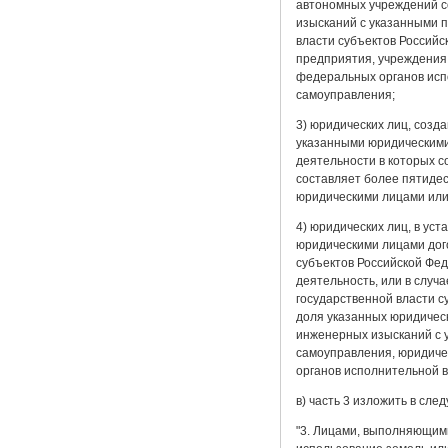
автономных учреждений с
изысканий с указанными 
власти субъектов Российс
предприятия, учреждения,
федеральных органов испо
самоуправления;
3) юридических лиц, созд
указанными юридическими
деятельности в которых с
составляет более пятиде
юридическими лицами или 
4) юридических лиц, в ус
юридическими лицами дог
субъектов Российской Фе
деятельность, или в случ
государственной власти с
доля указанных юридическ
инженерных изысканий с 
самоуправления, юридиче
органов исполнительной в
в) часть 3 изложить в сле
"3. Лицами, выполняющим