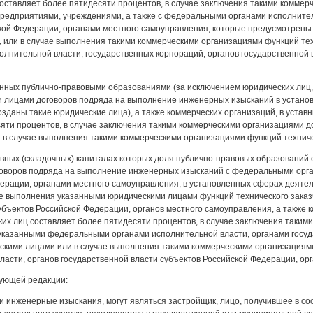
оставляет более пятидесяти процентов, в случае заключения такими комме
предприятиями, учреждениями, а также с федеральными органами исполнител
кой Федерации, органами местного самоуправления, которые предусмотрены 
 или в случае выполнения такими коммерческими организациями функций тех
лнительной власти, государственных корпораций, органов государственной 
анных публично-правовыми образованиями (за исключением юридических лиц,
 лицами договоров подряда на выполнение инженерных изысканий в установ
озданы такие юридические лица), а также коммерческих организаций, в устав
сяти процентов, в случае заключения такими коммерческими организациями 
в случае выполнения такими коммерческими организациями функций техничес
тавных (складочных) капиталах которых доля публично-правовых образований
оворов подряда на выполнение инженерных изысканий с федеральными орган
дерации, органами местного самоуправления, в установленных сферах деяте
ае выполнения указанными юридическими лицами функций технического заказ
убъектов Российской Федерации, органов местного самоуправления, а также к
их лиц составляет более пятидесяти процентов, в случае заключения таки
указанными федеральными органами исполнительной власти, органами госуда
скими лицами или в случае выполнения такими коммерческими организациями
ласти, органов государственной власти субъектов Российской Федерации, орг
дующей редакции:
и инженерные изыскания, могут являться застройщик, лицо, получившее в с