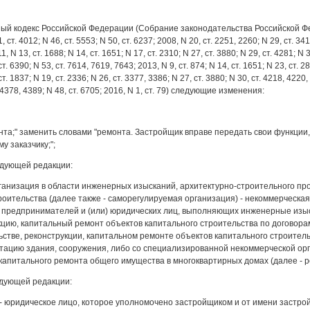
й кодекс Российской Федерации (Собрание законодательства Российской Федерации
1, ст. 4012; N 46, ст. 5553; N 50, ст. 6237; 2008, N 20, ст. 2251, 2260; N 29, ст. 34
11, N 13, ст. 1688; N 14, ст. 1651; N 17, ст. 2310; N 27, ст. 3880; N 29, ст. 4281; N 
ст. 6390; N 53, ст. 7614, 7619, 7643; 2013, N 9, ст. 874; N 14, ст. 1651; N 23, ст. 2
ст. 1837; N 19, ст. 2336; N 26, ст. 3377, 3386; N 27, ст. 3880; N 30, ст. 4218, 4220, 
 4378, 4389; N 48, ст. 6705; 2016, N 1, ст. 79) следующие изменения:
монта;" заменить словами "ремонта. Застройщик вправе передать свои функц
у заказчику;";
ледующей редакции:
ганизация в области инженерных изысканий, архитектурно-строительного про
роительства (далее также - саморегулируемая организация) - некоммерческа
 предпринимателей и (или) юридических лиц, выполняющих инженерные изы
кцию, капитальный ремонт объектов капитального строительства по договор
ьстве, реконструкции, капитальном ремонте объектов капитального строитель
тацию здания, сооружения, либо со специализированной некоммерческой ор
апитального ремонта общего имущества в многоквартирных домах (далее - р
ледующей редакции:
к - юридическое лицо, которое уполномочено застройщиком и от имени застр