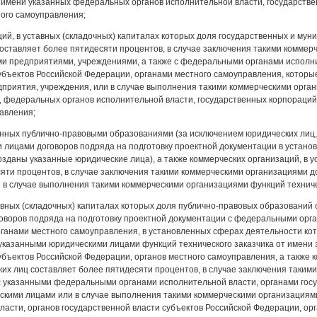
т имени указанных федеральных органов исполнительной власти, государстве
ного самоуправления;
ций, в уставных (складочных) капиталах которых доля государственных и м
ставляет более пятидесяти процентов, в случае заключения такими коммерч
ми предприятиями, учреждениями, а также с федеральными органами исполн
убъектов Российской Федерации, органами местного самоуправления, которы
приятия, учреждения, или в случае выполнения такими коммерческими орган
 федеральных органов исполнительной власти, государственных корпораций,
авления;
анных публично-правовыми образованиями (за исключением юридических лиц,
лицами договоров подряда на подготовку проектной документации в установ
озданы указанные юридические лица), а также коммерческих организаций, в 
яти процентов, в случае заключения такими коммерческими организациями д
в случае выполнения такими коммерческими организациями функций техничес
тавных (складочных) капиталах которых доля публично-правовых образований
воров подряда на подготовку проектной документации с федеральными орга
рганами местного самоуправления, в установленных сферах деятельности ко
указанными юридическими лицами функций технического заказчика от имени 
убъектов Российской Федерации, органов местного самоуправления, а также к
их лиц составляет более пятидесяти процентов, в случае заключения таким
с указанными федеральными органами исполнительной власти, органами госу
скими лицами или в случае выполнения такими коммерческими организациями
ласти, органов государственной власти субъектов Российской Федерации, орг