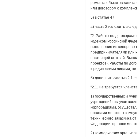
ремонта объектов капитал
или договором о комплекс
5) в статье 47:
а) часть 2 изложить в сл
"2. Работы по договорам 
кодексом Российской Феде
выполнения инженерных и
предпринимателями или ю
настоящей статьей. Выпо
проектов). Работы по до
юридическими лицами, не
б) дополнить частью 2.1 
"2.1. Не требуется членс
1) государственных и мун
учреждений в случае зак
корпорациями, осуществл
органами местного самоуп
технического заказчика о
Федерации, органов мест
2) коммерческих организа