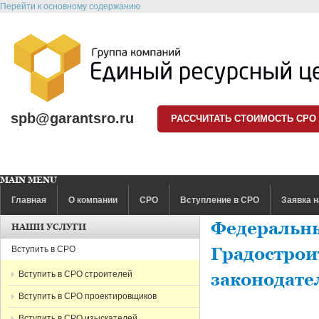
Перейти к основному содержанию
spb@garantsro.ru
РАССЧИТАТЬ СТОИМОСТЬ СРО
MAIN MENU
Главная
О компании
СРО
Вступление в СРО
Заявка н
Федеральны
НАШИ УСЛУГИ
Вступить в СРО
Градострои
Вступить в СРО строителей
законодате
Вступить в СРО проектировщиков
Вступить в СРО изыскателей