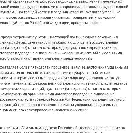
рческими организациями договоров подряда на выполнение инженерных
ьной власти, государственными корпорациями, органами государственной
пунктом 1 настоящей части и в ведении которых находятся указанные
нического заказчика от имени указанных предприятий, учреждений,
власти субъектов Российской Федерации, органов местного
 предусмотренных пунктом 1 настоящей части), в случае заключения
ленных сферах деятельности (в областях, для целей осуществления
ных (складочных) капиталах которых доля указанных юридических лиц
договоров подряда на выполнение инженерных изысканий с указанными
кого заказчика от имени указанных юридических лиц;
 составляет более пятидесяти процентов, в случае заключения указанными
ами исполнительной власти, органами государственной власти
льности которых указанные юридические лица осуществляют уставную
чика от имени этих федеральных органов исполнительной власти, органов
оммерческих организаций, в уставных (складочных) капиталах которых
ми коммерческими организациями договоров подряда на выполнение
рственной власти субъектов Российской Федерации, органами местного
 функций технического заказчика от имени указанных федеральных
анов местного самоуправления, юридических лиц.";
оответствии с Земельным кодексом Российской Федерации разрешение на