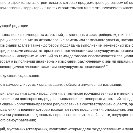
ьного строительства, строительство которых предусмотрено договором об ос
ном освоении территории в целях строительства жилья экономического класс
едующей редакции:
о выполнении инженерных изысканий, заключенным с застройщиком, техничес
рации разрешение на использование земель или земельного участка, находя
зысканий (далее также - договоры подряда на выполнение инженерных изыс
ридическими лицами, которые являются членами саморегулируемых организа
лнение инженерных изысканий по таким договорам обеспечивается специал
говорам о выполнении инженерных изысканий, заключенным с иными лицами,
 являющимися членами таких саморегулируемых организаций.";
следующего содержания:
тво в саморегулируемых организациях в области инженерных изысканий:
иципальных унитарных предприятий, в том числе государственных и муници
лючения ими договоров подряда на выполнение инженерных изысканий с фед
яющими нормативно-правовое регулирование в соответствующей области, орг
равления, в ведении которых находятся такие предприятия, учреждения, ил
т имени указанных федеральных органов исполнительной власти, государстве
ного самоуправления;
ций, в уставных (складочных) капиталах которых доля государственных и м