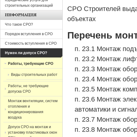
Юридические услуги для
строительных организаций
СРО Строителей выда
ИНФОРМАЦИЯ
объектах
Что такое СРО?
Перечень мон
Порядок вступления в СРО
Стоимость вступления в СРО
п. 23.1 Монтаж под
Нужен ли допуск СРО?
п. 23.2 Монтаж лиф
Работы, требующие СРО
п. 23.3 Монтаж обо
Виды строительных работ
п. 23.4 Монтаж обо
Работы, не требующие
п. 23.5 Монтаж ком
допуска СРО
п. 23.6 Монтаж эле
Монтаж вентиляции, систем
отопления и
автоматики и сигна
кондиционирования
воздуха
п. 23.7 Монтаж обо
Допуск СРО на монтаж и
п. 23.8 Монтаж обо
установку пластиковых окон