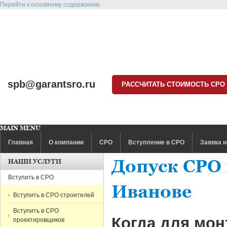
Перейти к основному содержанию
spb@garantsro.ru
РАССЧИТАТЬ СТОИМОСТЬ СРО
MAIN MENU
Главная
О компании
СРО
Вступление в СРО
Заявка н
Допуск СРО
НАШИ УСЛУГИ
Вступить в СРО
Иванове
Вступить в СРО строителей
Вступить в СРО
Когда для мон
проектировщиков