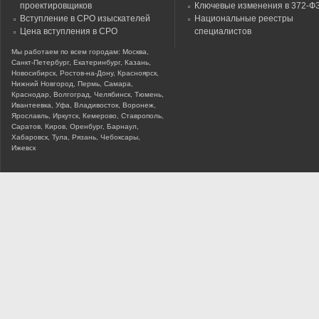
проектировщиков
Ключевые изменения в 372-Ф
Вступление в СРО изыскателей
Национальные реестры
Цена вступления в СРО
специалистов
Мы работаем по всем городам: Москва,
Санкт-Петербург, Екатеринбург, Казань,
Новосибирск, Ростов-на-Дону, Красноярск,
Нижний Новгород, Пермь, Самара,
Краснодар, Волгоград, Челябинск, Тюмень,
Ивантеевка, Уфа, Владивосток, Воронеж,
Ярославль, Иркутск, Кемерово, Ставрополь,
Саратов, Киров, Оренбург, Барнаул,
Хабаровск, Тула, Рязань, Чебоксары,
Ижевск