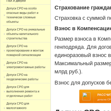
ПВХ и дверей
Страхование гражда
Допуск СРО на особо
опасные виды работ и
Страховка с суммой по
технически сложные
объекты
Взнос в Компенсац
Допуск СРО на уникальные
объекты капитального
Размер взноса в Комп
строительства
генподряда. Для дого
Допуск СРО на
проектирование и монтаж
единоразовый взнос в
пожарной сигнализации
Максимальный размер 
Допуск СРО на
электромонтажные работы
млрд руб.).
Допуск СРО на
геодезические работы
Взнос для допусков б
Допуск СРО для
выполнения ремонта и
РАССЧИ
отделочных работ
допуска СР
Допуск СРО для
малоэтажного