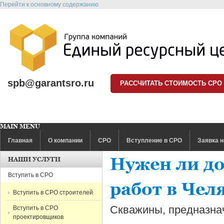
Перейти к основному содержанию
spb@garantsro.ru
РАССЧИТАТЬ СТОИМОСТЬ СРО
MAIN MENU
Главная
О компании
СРО
Вступление в СРО
Заявка н
Нужен ли до
НАШИ УСЛУГИ
Вступить в СРО
работ в Чел
Вступить в СРО строителей
Скважины, предназна
Вступить в СРО
проектировщиков