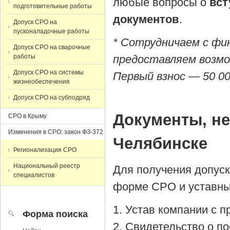
любые вопросы о
вст
подготовительные работы
документов
.
Допуск СРО на
пусконаладочные работы
* Сотрудничаем с фи
Допуск СРО на сварочные
работы
предоставляем возмо
Допуск СРО на системы
Первый взнос — 50 00
жизнеобеспечения
Допуск СРО на субподряд
Документы, н
СРО в Крыму
Изменения в СРО: закон ФЗ-372
Челябинске
Регионализация СРО
Национальный реестр
Для получения допус
специалистов
форме СРО и уставны
Устав компании с 
Форма поиска
Cвидетельство о по