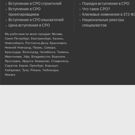
Вступление в СРО строителей
Порядок вступления в СРО
Вступление в СРО
Что такое СРО?
проектировщиков
Ключевые изменения в 372-Ф
Вступление в СРО изыскателей
Национальные реестры
Цена вступления в СРО
специалистов
Мы работаем по всем городам: Москва,
Санкт-Петербург, Екатеринбург, Казань,
Новосибирск, Ростов-на-Дону, Красноярск,
Нижний Новгород, Пермь, Самара,
Краснодар, Волгоград, Челябинск, Тюмень,
Ивантеевка, Уфа, Владивосток, Воронеж,
Ярославль, Иркутск, Кемерово, Ставрополь,
Саратов, Киров, Оренбург, Барнаул,
Хабаровск, Тула, Рязань, Чебоксары,
Ижевск