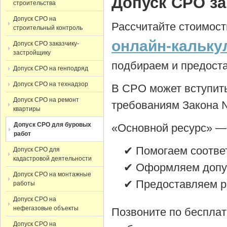
Допуск СРО за
строительства
Допуск СРО на
Рассчитайте стоимос
строительный контроль
онлайн-кальку
Допуск СРО заказчику-
застройщику
подбираем и предост
Допуск СРО на генподряд
Допуск СРО на технадзор
В СРО может вступить
Допуск СРО на ремонт
требованиям
Закона 
квартиры
Допуск СРО для буровых
«Основной ресурс» —
работ
✔ Помогаем соотве
Допуск СРО для
кадастровой деятельности
✔ Оформляем допуск
Допуск СРО на монтажные
✔ Предоставляем ра
работы
Допуск СРО на
нефегазовые объекты
Позвоните по беспла
Допуск СРО на