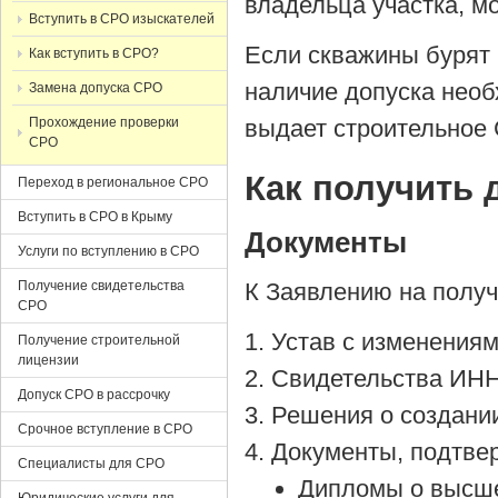
владельца участка, м
Вступить в СРО изыскателей
Если скважины бурят в
Как вступить в СРО?
наличие допуска нео
Замена допуска СРО
Прохождение проверки
выдает строительное
СРО
Как получить 
Переход в региональное СРО
Вступить в СРО в Крыму
Документы
Услуги по вступлению в СРО
Получение свидетельства
К Заявлению на получ
СРО
Устав с изменения
Получение строительной
лицензии
Свидетельства ИН
Допуск СРО в рассрочку
Решения о создании
Срочное вступление в СРО
Документы, подтве
Специалисты для СРО
Дипломы о высше