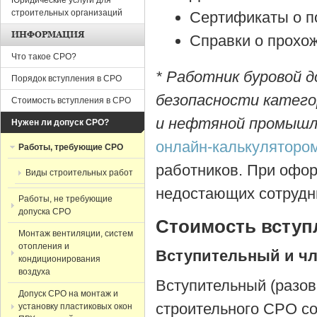
Юридические услуги для
строительных организаций
Сертификаты о п
ИНФОРМАЦИЯ
Справки о прохож
Что такое СРО?
* Работник буровой
Порядок вступления в СРО
безопасности категор
Стоимость вступления в СРО
и нефтяной промышл
Нужен ли допуск СРО?
онлайн-калькуляторо
Работы, требующие СРО
работников. При офо
Виды строительных работ
недостающих сотрудн
Работы, не требующие
допуска СРО
Стоимость вступ
Монтаж вентиляции, систем
отопления и
Вступительный и ч
кондиционирования
воздуха
Вступительный (разов
Допуск СРО на монтаж и
строительного СРО со
установку пластиковых окон