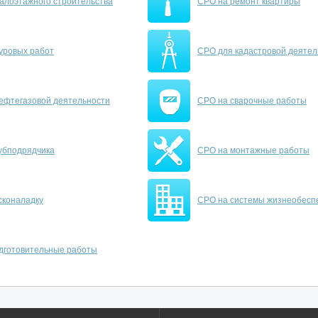
алоэтажного строительства
СРО на ремонт квартиры
уровых работ
СРО для кадастровой деятел
ефтегазовой деятельности
СРО на сварочные работы
убподрядчика
СРО на монтажные работы
сконаладку
СРО на системы жизнеобесп
дготовительные работы