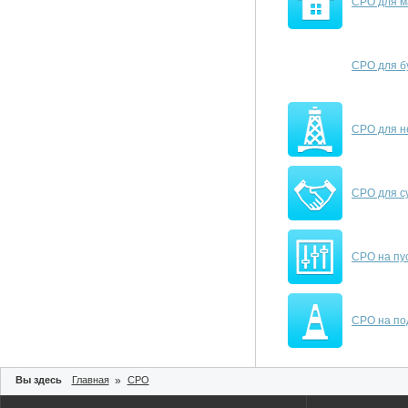
СРО для м
СРО для б
СРО для н
СРО для с
СРО на пу
СРО на по
Вы здесь
Главная
»
СРО