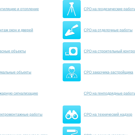
нтиляцию и отопление
СРО на геодезические работ
нтаж окон и дверей
СРО на отделочные работы
асные объекты
СРО на строительный контро
икальные объекты
СРО заказчика-застройщика
жарную сигнализацию
СРО на генподрядные работ
ектромонтажные работы
СРО на технический надзор