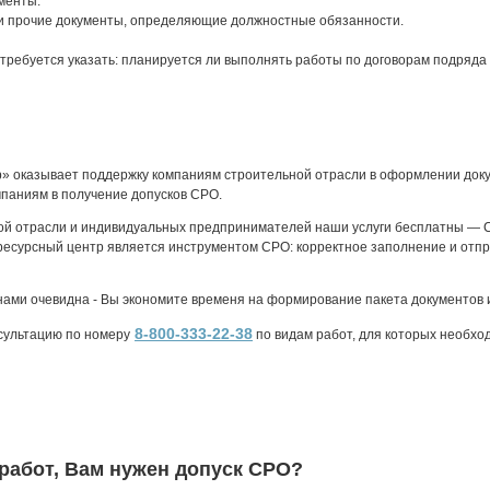
менты.
и прочие документы, определяющие должностные обязанности.
требуется указать: планируется ли выполнять работы по договорам подряда 
» оказывает поддержку компаниям строительной отрасли в оформлении доку
мпаниям в получение допусков СРО.
ой отрасли и индивидуальных предпринимателей наши услуги бесплатны — 
есурсный центр является инструментом СРО: корректное заполнение и отпр
нами очевидна - Вы экономите временя на формирование пакета документов 
8-800-333-22-38
сультацию по номеру
по видам работ, для которых необхо
 работ, Вам нужен допуск СРО?