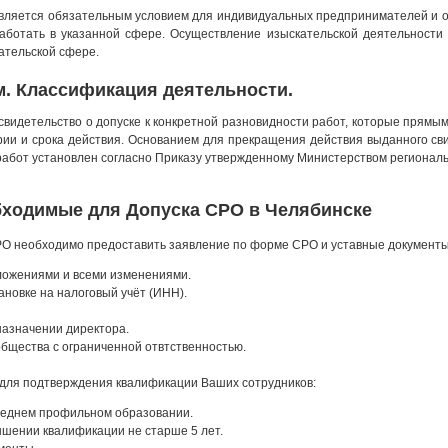
является обязательным условием для индивидуальных предпринимателей и о
аботать в указанной сфере. Осуществление изыскательской деятельности
ательской сфере.
м. Классификация деятельности.
свидетельство о допуске к конкретной разновидности работ, которые прямы
рии и срока действия. Основанием для прекращения действия выданного св
работ установлен согласно Приказу утвержденному Министерством региональ
бходимые для Допуска СРО в Челябинске
РО необходимо предоставить заявление по форме СРО и уставные документы
ложениями и всеми изменениями.
ановке на налоговый учёт (ИНН).
назначении директора.
бщества с ограниченной отвтственностью.
для подтверждения квалификации Ваших сотрудников:
еднем профильном образовании.
шении квалификации не старше 5 лет.