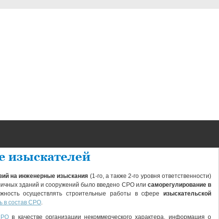
е изыскателей
зий на инженерные изыскания
(1-го, а также 2-го уровня ответственности)
зличных зданий и сооружений было введено СРО или
саморегулирование в
можность осуществлять строительные работы в сфере
изыскательской
ь в состав СРО
.
СРО
в качестве организации некоммерческого характера, информация о