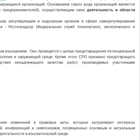
лирующихся организаций. Основанием такого рода организаций является
ых предпринимателей), осуществляющим свою
деятельность в области
вным, регулирующим и надзорным органом в сфере саморегулирования
и - Ростехнадзор (Федеральная служб технического, экологического и
ым изысканиям. Оно проводится с целью предотвращения потенциальной
экологии и окружающей среде. Кроме этого СРО призвано предотвращать
ствие ненадлежащего качества работ, производимых участниками
ения изменений в правовые акты, которые затрагивают интересы
ий, конференций и симпозиумов, посвященных основным и актуальным
еятельности в изыскательской среде.