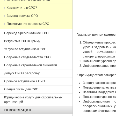
Как вступить в СРО?
Замена допуска СРО
Прохождение проверки СРО
Переход в региональное СРО
Главными целями
саморе
Вступить в СРО в Крыму
Объединение професс
угрозы здоровью и ж
Услуги по вступлению в СРО
ущерб государстве
саморегулирующихся 
Получение свидетельства СРО
Повышение уровня пр
Получение строительной лицензии
Информирование проф
Допуск СРО в рассрочку
К преимуществам саморег
Срочное вступление в СРО
Защиту законных прав
Повышение качества р
Специалисты для СРО
Взаимная поддержка в
Повышение уровня ква
Юридические услуги для строительных
Информационная по
организаций
профессиональных у
ИНФОРМАЦИЯ
вопросам функциониро