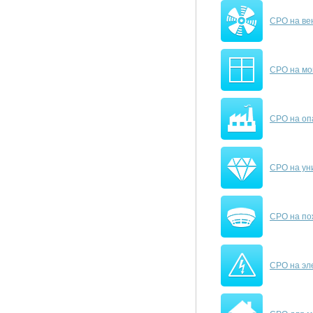
СРО на ве
СРО на мо
СРО на оп
СРО на ун
СРО на по
СРО на эл