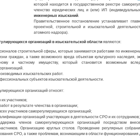
которой находится в государственном реестре саморегу
членство юридических лиц и (или) ИП (индивидуальн
инженерных изысканий
.
Правительственное постановление устанавливает гла
проектной, строительной и изыскательной деятельност
атомного надзора).
гулирующихся организаций в изыскательской области
являются:
ионалов строительной сферы, которые занимаются работами по инженерн
изни граждан, а также возможного вреда объектам культурного наследия, 
нному и частному имуществу, который становится возможным вслед
организаций.
оизводимых изыскательских работ.
ессиональных субъектов изыскательской деятельности.
улирующихся организаций относят:
 их участников;
абот в результате членства в организации;
сех участников саморегулирующихся организаций;
лификации организаций участвующих в деятельности СРО и их сотрудников;
ддержка членов саморегулирующихся организаций посредством внес
частников. Организацию круглых столов. Проведение регулярных собран
вания СРО, а также проблемам, возникающим в области функционирования д