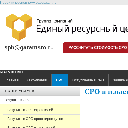
Перейти к основному содержанию
spb@garantsro.ru
РАССЧИТАТЬ СТОИМОСТЬ СРО
MAIN MENU
Главная
О компании
СРО
Вступление в СРО
Заявка н
СРО в изыс
НАШИ УСЛУГИ
Вступить в СРО
Вступить в СРО строителей
Вступить в СРО проектировщиков
Вступить в СРО изыскателей