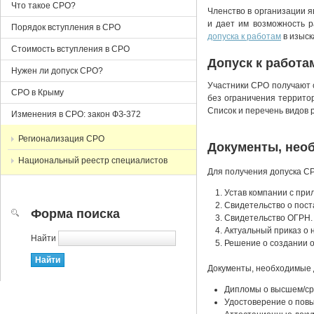
Что такое СРО?
Членство в организации 
и дает им возможность р
Порядок вступления в СРО
допуска к работам
в изыск
Стоимость вступления в СРО
Допуск к работа
Нужен ли допуск СРО?
Участники СРО получают 
СРО в Крыму
без ограничения террито
Список и перечень видов 
Изменения в СРО: закон ФЗ-372
Регионализация СРО
Документы, нео
Национальный реестр специалистов
Для получения допуска С
Устав компании с при
Cвидетельство о пост
Форма поиска
Cвидетельство ОГРН.
Актуальный приказ о 
Найти
Решение о создании о
Документы, необходимые 
Дипломы о высшем/ср
Удостоверение о повы