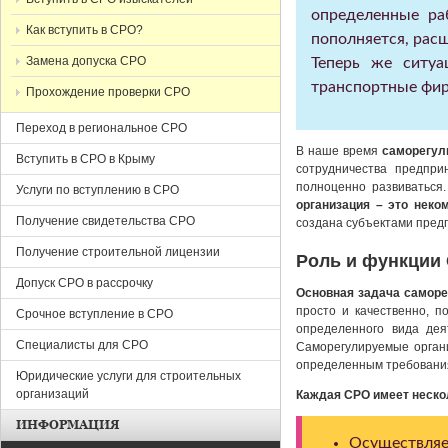
определенные ра
Как вступить в СРО?
пополняется, рас
Замена допуска СРО
Теперь же ситуа
транспортные фир
Прохождение проверки СРО
Переход в региональное СРО
В наше время
саморегул
Вступить в СРО в Крыму
сотрудничества предпри
полноценно развиваться
Услуги по вступлению в СРО
организация – это неко
Получение свидетельства СРО
создана субъектами пред
Получение строительной лицензии
Роль и функции
Допуск СРО в рассрочку
Основная задача самор
просто и качественно, 
Срочное вступление в СРО
определенного вида дея
Специалисты для СРО
Саморегулируемые органи
определенным требовани
Юридические услуги для строительных
организаций
Каждая СРО имеет неско
ИНФОРМАЦИЯ
Осуществляет