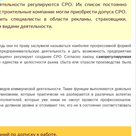
ятельности регулируются СРО. Их список постоянно
и строительные компании могли приобрести допуск СРО.
ить специалисты в области рекламы, страховщики,
 видами деятельности.
дь они по праву заслужили называться наиболее прогрессивной формой
 предпринимательскую деятельность и дать возможность предприятию
ациях» регулирует создание СРО. Согласно закону,
саморегулируемая
 единства и целостности рынка сбыта или отрасли производства была
 видов коммерческой деятельности. Такие функции выполняются довольно
иновники, которые практически не разбираются в различных аспектах
полнителей, которые уже никак не смогут провести профессионалов.
 должном уровне и отсеивают тех, кто не в состоянии соответствовать
ний по допуску к работе.