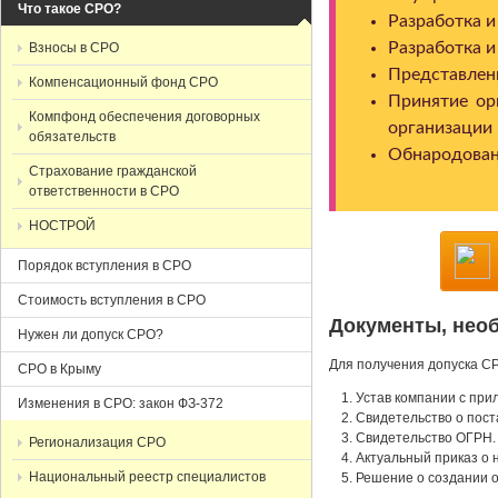
Что такое СРО?
Разработка и
Разработка и
Взносы в СРО
Представлен
Компенсационный фонд СРО
Принятие ор
Компфонд обеспечения договорных
организации
обязательств
Обнародован
Страхование гражданской
ответственности в СРО
НОСТРОЙ
Порядок вступления в СРО
Стоимость вступления в СРО
Документы, нео
Нужен ли допуск СРО?
Для получения допуска С
СРО в Крыму
Устав компании с при
Изменения в СРО: закон ФЗ-372
Cвидетельство о пост
Cвидетельство ОГРН.
Регионализация СРО
Актуальный приказ о 
Национальный реестр специалистов
Решение о создании о