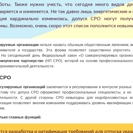
боты. Также нужно учесть, что сегодня много видов де
ширяется и изменяется. Не так давно лишь энергетические 
ция кардинально изменилась, допуск СРО могут получ
мы. Возможно, очень скоро этот список пополнится новыми
ируемые организации
нельзя назвать обычным общественным явлением, ве
нимателя и государства. Эта форма позволяет существенно упростить
. На сегодняшний день Федеральный закон «О саморегулируемых организ
ммерческое партнерство
(НП СРО), которой на основе профессионального
принимательской деятельности.
 СРО
егулируемых организаций
заключается в регулировании и контроле разных
потому что допуск СРО оформляют профессиональные специалисты, а не ч
тельности. С другой стороны СРО невыгодны для недобросовестных ис
зации позволяют многим компаниям поддерживать уровень квалификации на
ям.
лько главных функций:
ся разработка и ратификация требований для отпуска указа