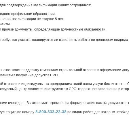
для подтверждения квалификации Ваших сотрудников:
еднем профильном образовании.
шении квалификации не старше 5 лет.
менты.
и прочие документы, определяющие должностные обязанности.
требуется указать: планируется ли выполнять работы по договорам подряда 
» оказывает поддержку компаниям строительной отрасли в оформлении доку
мпаниям в получение допусков СРО.
ой отрасли и индивидуальных предпринимателей наши услуги бесплатны — 
есурсный центр является инструментом СРО: корректное заполнение и отпр
нами очевидна - Вы экономите временя на формирование пакета документов 
8-800-333-22-38
сультацию по номеру
по видам работ, для которых необхо