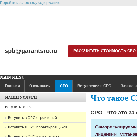
Перейти к основному содержанию
spb@garantsro.ru
РАССЧИТАТЬ СТОИМОСТЬ СРО
MAIN MENU
Главная
О компании
СРО
Вступление в СРО
Заявка н
Что такое 
НАШИ УСЛУГИ
Вступить в СРО
СРО - что это з
Вступить в СРО строителей
Саморегулируемы
Вступить в СРО проектировщиков
лицензии устана
Вступить в СРО изыскателей