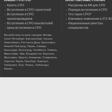
НАШИ УСЛУГИ:
ПОПУЛЯРНЫЕ СТАТЬИ
Купить СРО
Рассрочка на КФ для СРО
Вступление в СРО строителей
Порядок вступления в СРО
Вступление в СРО
Что такое СРО?
проектировщиков
Ключевые изменения в 372-Ф
Вступление в СРО изыскателей
Национальные реестры
Цена вступления в СРО
специалистов
Мы работаем по всем городам: Москва,
Санкт-Петербург, Екатеринбург, Казань,
Новосибирск, Ростов-на-Дону, Красноярск,
Нижний Новгород, Пермь, Самара,
Краснодар, Волгоград, Челябинск, Тюмень,
Ивантеевка, Уфа, Владивосток, Воронеж,
Ярославль, Иркутск, Кемерово, Ставрополь,
Саратов, Киров, Оренбург, Барнаул,
Хабаровск, Тула, Рязань, Чебоксары,
Ижевск