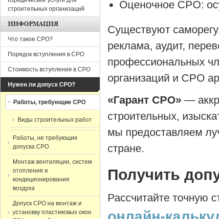
Юридические услуги для
Оценочное СРО: о
строительных организаций
ИНФОРМАЦИЯ
Существуют саморегу
Что такое СРО?
реклама, аудит, пере
Порядок вступления в СРО
профессиональных чл
Стоимость вступления в СРО
организаций и СРО а
Нужен ли допуск СРО?
«Гарант СРО»
— аккр
Работы, требующие СРО
строительных, изыска
Виды строительных работ
мы предоставляем лу
Работы, не требующие
стране.
допуска СРО
Монтаж вентиляции, систем
Получить доп
отопления и
кондиционирования
воздуха
Рассчитайте точную 
Допуск СРО на монтаж и
онлайн-кальку
установку пластиковых окон