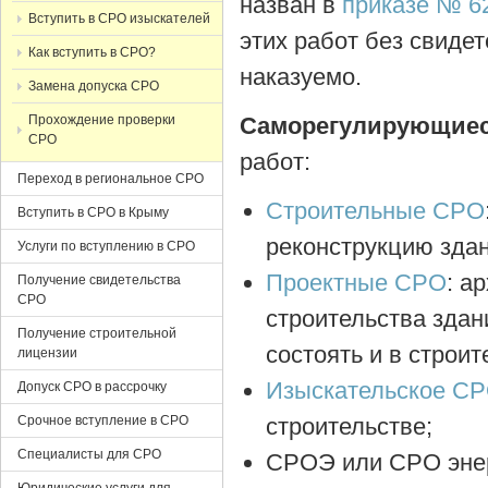
назван в
приказе № 6
Вступить в СРО изыскателей
этих работ без свиде
Как вступить в СРО?
наказуемо.
Замена допуска СРО
Прохождение проверки
Саморегулирующиес
СРО
работ:
Переход в региональное СРО
Строительные СРО
Вступить в СРО в Крыму
реконструкцию зда
Услуги по вступлению в СРО
Проектные СРО
: а
Получение свидетельства
СРО
строительства зда
Получение строительной
состоять и в строи
лицензии
Изыскательское С
Допуск СРО в рассрочку
Срочное вступление в СРО
строительстве;
Специалисты для СРО
СРОЭ или СРО энер