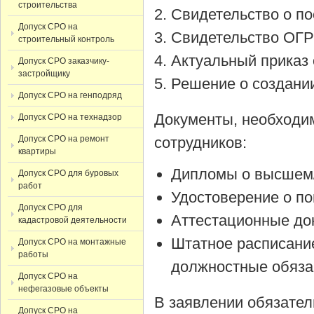
строительства
Cвидетельство о по
Допуск СРО на
Cвидетельство ОГР
строительный контроль
Актуальный приказ 
Допуск СРО заказчику-
застройщику
Решение о создании
Допуск СРО на генподряд
Документы, необходи
Допуск СРО на технадзор
Допуск СРО на ремонт
сотрудников:
квартиры
Дипломы о высшем/
Допуск СРО для буровых
работ
Удостоверение о п
Допуск СРО для
Аттестационные до
кадастровой деятельности
Штатное расписани
Допуск СРО на монтажные
работы
должностные обяза
Допуск СРО на
нефегазовые объекты
В заявлении обязател
Допуск СРО на