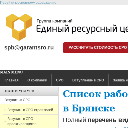
Перейти к основному содержанию
spb@garantsro.ru
РАССЧИТАТЬ СТОИМОСТЬ СРО
MAIN MENU
Главная
О компании
СРО
Вступление в СРО
Заявка н
Список рабо
НАШИ УСЛУГИ
Вступить в СРО
в Брянске
Вступить в СРО строителей
Полный
перечень ви
Вступить в СРО
проектировщиков