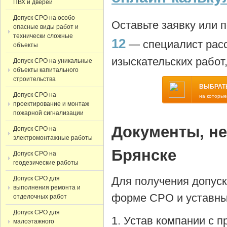
ПВХ и дверей
Допуск СРО на особо
Оставьте заявку или 
опасные виды работ и
технически сложные
12
— специалист расс
объекты
изыскательских работ
Допуск СРО на уникальные
объекты капитального
строительства
ВЫБРАТ
Допуск СРО на
на которые
проектирование и монтаж
пожарной сигнализации
Документы, н
Допуск СРО на
электромонтажные работы
Брянске
Допуск СРО на
геодезические работы
Допуск СРО для
Для получения допус
выполнения ремонта и
форме СРО и уставны
отделочных работ
Допуск СРО для
Устав компании с 
малоэтажного