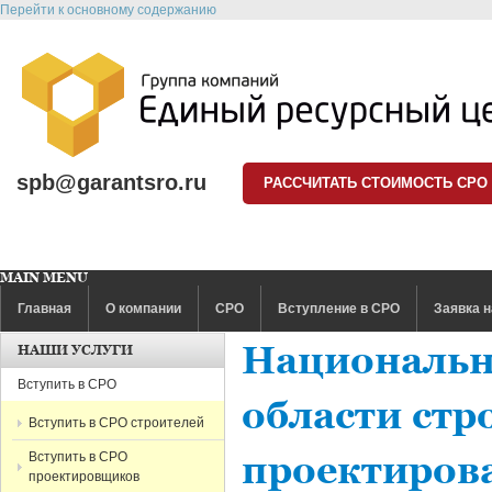
Перейти к основному содержанию
spb@garantsro.ru
РАССЧИТАТЬ СТОИМОСТЬ СРО
MAIN MENU
Главная
О компании
СРО
Вступление в СРО
Заявка н
Национальн
НАШИ УСЛУГИ
Вступить в СРО
области стр
Вступить в СРО строителей
Вступить в СРО
проектиров
проектировщиков