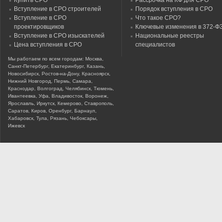
Купить СРО
Рассрочка на КФ для СРО
Вступление в СРО строителей
Порядок вступления в СРО
Вступление в СРО
Что такое СРО?
проектировщиков
Ключевые изменения в 372-Ф
Вступление в СРО изыскателей
Национальные реестры
Цена вступления в СРО
специалистов
Мы работаем по всем городам: Москва,
Санкт-Петербург, Екатеринбург, Казань,
Новосибирск, Ростов-на-Дону, Красноярск,
Нижний Новгород, Пермь, Самара,
Краснодар, Волгоград, Челябинск, Тюмень,
Ивантеевка, Уфа, Владивосток, Воронеж,
Ярославль, Иркутск, Кемерово, Ставрополь,
Саратов, Киров, Оренбург, Барнаул,
Хабаровск, Тула, Рязань, Чебоксары,
Ижевск