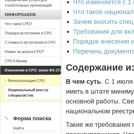
Юридические услуги для
Что изменяется с 1
строительных организаций
Что такое национа
ИНФОРМАЦИЯ
Зачем вносить спец
Что такое СРО?
Требования для вк
Порядок вступления в СРО
Порядок внесения 
Стоимость вступления в СРО
Перечень документ
Нужен ли допуск СРО?
СРО в Крыму
Содержание и
Изменения в СРО: закон ФЗ-372
В чем суть
. С 1 июл
Регионализация СРО
иметь в штате миниму
Национальный реестр
специалистов
основной работы. Све
национальном реестре
Форма поиска
Такие же требования
Найти