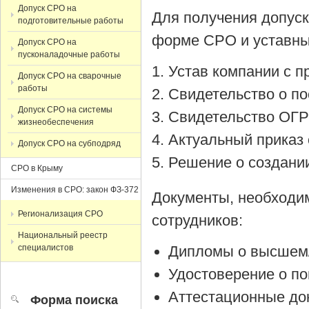
Допуск СРО на
Для получения допус
подготовительные работы
форме СРО и уставны
Допуск СРО на
пусконаладочные работы
Устав компании с 
Допуск СРО на сварочные
работы
Cвидетельство о по
Допуск СРО на системы
Cвидетельство ОГР
жизнеобеспечения
Актуальный приказ 
Допуск СРО на субподряд
Решение о создании
СРО в Крыму
Изменения в СРО: закон ФЗ-372
Документы, необходи
Регионализация СРО
сотрудников:
Национальный реестр
специалистов
Дипломы о высшем/
Удостоверение о п
Аттестационные до
Форма поиска