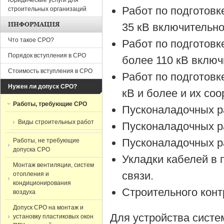
Юридические услуги для
Работ по подготовк
строительных организаций
ИНФОРМАЦИЯ
35 кВ включительно
Что такое СРО?
Работ по подготовк
Порядок вступления в СРО
более 110 кВ включ
Стоимость вступления в СРО
Работ по подготовк
Нужен ли допуск СРО?
кВ и более и их со
Работы, требующие СРО
Пусконаладочных р
Виды строительных работ
Пусконаладочных ра
Пусконаладочных р
Работы, не требующие
допуска СРО
Укладки кабелей в 
Монтаж вентиляции, систем
связи.
отопления и
кондиционирования
Строительного конт
воздуха
Допуск СРО на монтаж и
Для устройства систе
установку пластиковых окон