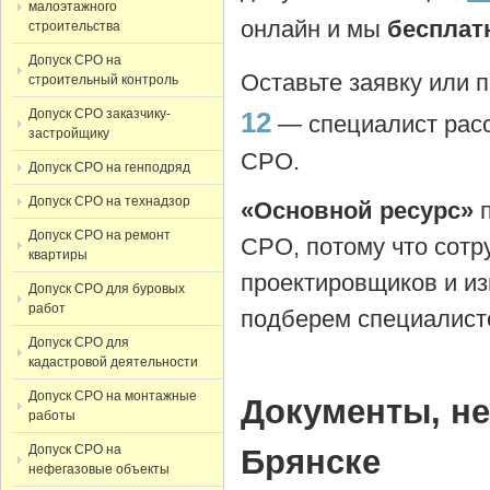
малоэтажного
онлайн и мы
бесплат
строительства
Допуск СРО на
Оставьте заявку или 
строительный контроль
Допуск СРО заказчику-
12
— специалист расс
застройщику
СРО.
Допуск СРО на генподряд
Допуск СРО на технадзор
«Основной ресурс»
Допуск СРО на ремонт
СРО, потому что сотр
квартиры
проектировщиков и из
Допуск СРО для буровых
работ
подберем специалист
Допуск СРО для
кадастровой деятельности
Допуск СРО на монтажные
Документы, н
работы
Допуск СРО на
Брянске
нефегазовые объекты