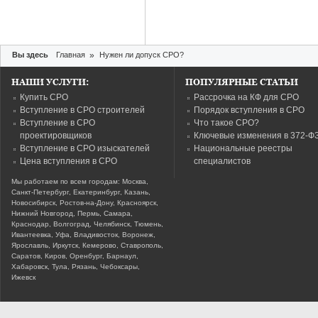
Вы здесь
Главная
»
Нужен ли допуск СРО?
НАШИ УСЛУГИ:
ПОПУЛЯРНЫЕ СТАТЬИ
Купить СРО
Рассрочка на КФ для СРО
Вступление в СРО строителей
Порядок вступления в СРО
Вступление в СРО
Что такое СРО?
проектировщиков
Ключевые изменения в 372-Ф
Вступление в СРО изыскателей
Национальные реестры
Цена вступления в СРО
специалистов
Мы работаем по всем городам: Москва,
Санкт-Петербург, Екатеринбург, Казань,
Новосибирск, Ростов-на-Дону, Красноярск,
Нижний Новгород, Пермь, Самара,
Краснодар, Волгоград, Челябинск, Тюмень,
Ивантеевка, Уфа, Владивосток, Воронеж,
Ярославль, Иркутск, Кемерово, Ставрополь,
Саратов, Киров, Оренбург, Барнаул,
Хабаровск, Тула, Рязань, Чебоксары,
Ижевск