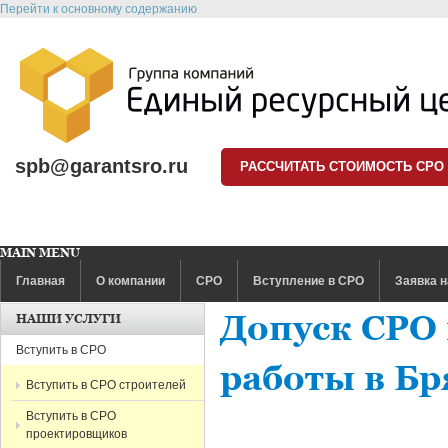
Перейти к основному содержанию
spb@garantsro.ru
РАССЧИТАТЬ СТОИМОСТЬ СРО
MAIN MENU
Главная
О компании
СРО
Вступление в СРО
Заявка н
Допуск СРО
НАШИ УСЛУГИ
Вступить в СРО
работы в Бр
Вступить в СРО строителей
Вступить в СРО
проектировщиков