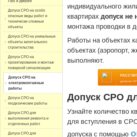
ПВХ и дверей
индивидуального жил
Допуск СРО на особо
квартирах
допуск не 
опасные виды работ и
технически сложные
монтажа проводки в д
объекты
Допуск СРО на уникальные
Работы на объектах к
объекты капитального
строительства
объектах (аэропорт, ж
Допуск СРО на
выполняют.
проектирование и монтаж
пожарной сигнализации
РАССЧИ
Допуск СРО на
допуска С
электромонтажные
работы
Допуск СРО д
Допуск СРО на
геодезические работы
Узнайте количество 
Допуск СРО для
выполнения ремонта и
для вступления в СРО
отделочных работ
о
допуска с помощью
Допуск СРО для