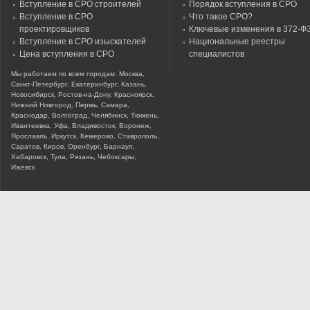
Вступление в СРО строителей
Порядок вступления в СРО
Вступление в СРО
Что такое СРО?
проектировщиков
Ключевые изменения в 372-Ф
Вступление в СРО изыскателей
Национальные реестры
Цена вступления в СРО
специалистов
Мы работаем по всем городам: Москва,
Санкт-Петербург, Екатеринбург, Казань,
Новосибирск, Ростов-на-Дону, Красноярск,
Нижний Новгород, Пермь, Самара,
Краснодар, Волгоград, Челябинск, Тюмень,
Ивантеевка, Уфа, Владивосток, Воронеж,
Ярославль, Иркутск, Кемерово, Ставрополь,
Саратов, Киров, Оренбург, Барнаул,
Хабаровск, Тула, Рязань, Чебоксары,
Ижевск