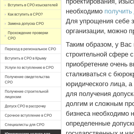
проектирования, изыс
Вступить в СРО изыскателей
необходимо
получить
Как вступить в СРО?
Для упрощения себе з
Замена допуска СРО
организации, можно 
Прохождение проверки
СРО
Таким образом, у Вас
Переход в региональное СРО
строительной сфере 
Вступить в СРО в Крыму
приобретение очень в
Услуги по вступлению в СРО
сталкиваться с бюрок
Получение свидетельства
СРО
юридического лица, а
Получение строительной
для получения допуск
лицензии
долгим и сложным про
Допуск СРО в рассрочку
бизнеса необходимо н
Срочное вступление в СРО
определенные допуски
Специалисты для СРО
государственных и ча