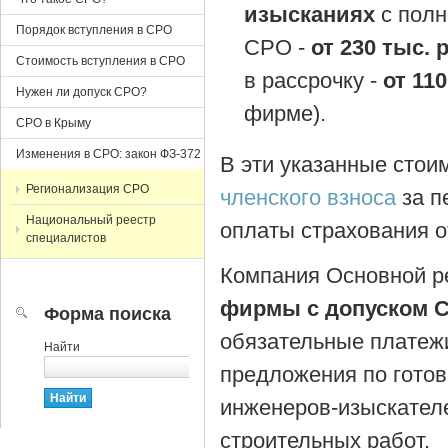
изысканиях
с пол
Порядок вступления в СРО
СРО -
от 230 тыс. 
Стоимость вступления в СРО
в рассрочку -
от 11
Нужен ли допуск СРО?
фирме).
СРО в Крыму
Изменения в СРО: закон ФЗ-372
В эти указанные стои
Регионализация СРО
членского взноса
за п
Национальный реестр
оплаты страхования о
специалистов
Компания Основной ре
фирмы с допуском 
Форма поиска
обязательные платежи
Найти
предложения по гото
инженеров-изыскател
строительных работ.