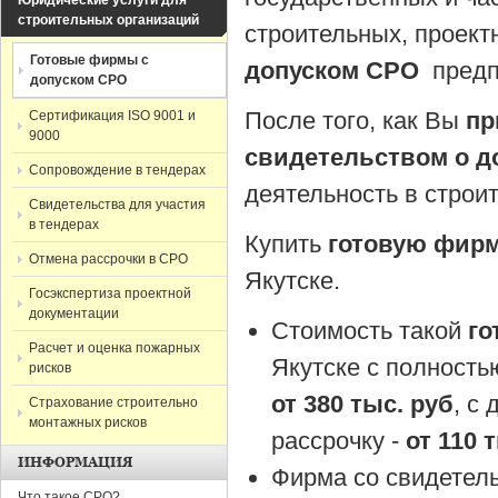
Юридические услуги для
строительных организаций
строительных, проект
Готовые фирмы с
допуском СРО
предпо
допуском СРО
После того, как Вы
пр
Сертификация ISO 9001 и
9000
свидетельством о до
Сопровождение в тендерах
деятельность в строи
Свидетельства для участия
в тендерах
Купить
готовую фирм
Отмена рассрочки в СРО
Якутске.
Госэкспертиза проектной
документации
Стоимость такой
го
Расчет и оценка пожарных
Якутске с полност
рисков
от 380 тыс. руб
, с
Страхование строительно
монтажных рисков
рассрочку -
от 110 
ИНФОРМАЦИЯ
Фирма со свидетел
Что такое СРО?