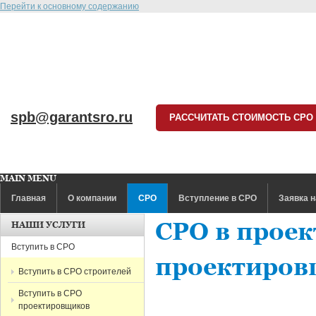
Перейти к основному содержанию
spb@garantsro.ru
РАССЧИТАТЬ СТОИМОСТЬ СРО
MAIN MENU
Главная
О компании
СРО
Вступление в СРО
Заявка н
СРО в прое
НАШИ УСЛУГИ
Вступить в СРО
проектиров
Вступить в СРО строителей
Вступить в СРО
проектировщиков