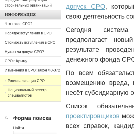
Юридические услуги для
допуск СРО
, которы
строительных организаций
ИНФОРМАЦИЯ
свою деятельность со
Что такое СРО?
Сегодня систе
Порядок вступления в СРО
предполагает новы
Стоимость вступления в СРО
результате провед
Нужен ли допуск СРО?
денежного фонда СР
СРО в Крыму
Изменения в СРО: закон ФЗ-372
По всем обязательс
Регионализация СРО
возмещению вреда, 
Национальный реестр
несёт субсидиарную о
специалистов
Список обязател
проектировщиков
може
Форма поиска
всех справок, канди
Найти