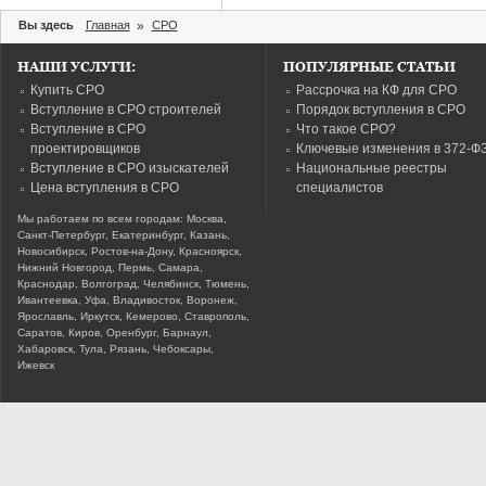
Вы здесь
Главная
»
СРО
НАШИ УСЛУГИ:
ПОПУЛЯРНЫЕ СТАТЬИ
Купить СРО
Рассрочка на КФ для СРО
Вступление в СРО строителей
Порядок вступления в СРО
Вступление в СРО
Что такое СРО?
проектировщиков
Ключевые изменения в 372-Ф
Вступление в СРО изыскателей
Национальные реестры
Цена вступления в СРО
специалистов
Мы работаем по всем городам: Москва,
Санкт-Петербург, Екатеринбург, Казань,
Новосибирск, Ростов-на-Дону, Красноярск,
Нижний Новгород, Пермь, Самара,
Краснодар, Волгоград, Челябинск, Тюмень,
Ивантеевка, Уфа, Владивосток, Воронеж,
Ярославль, Иркутск, Кемерово, Ставрополь,
Саратов, Киров, Оренбург, Барнаул,
Хабаровск, Тула, Рязань, Чебоксары,
Ижевск