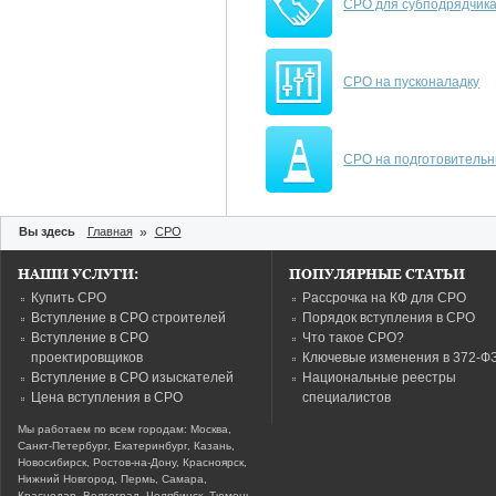
СРО для субподрядчик
СРО на пусконаладку
СРО на подготовитель
Вы здесь
Главная
»
СРО
НАШИ УСЛУГИ:
ПОПУЛЯРНЫЕ СТАТЬИ
Купить СРО
Рассрочка на КФ для СРО
Вступление в СРО строителей
Порядок вступления в СРО
Вступление в СРО
Что такое СРО?
проектировщиков
Ключевые изменения в 372-Ф
Вступление в СРО изыскателей
Национальные реестры
Цена вступления в СРО
специалистов
Мы работаем по всем городам: Москва,
Санкт-Петербург, Екатеринбург, Казань,
Новосибирск, Ростов-на-Дону, Красноярск,
Нижний Новгород, Пермь, Самара,
Краснодар, Волгоград, Челябинск, Тюмень,