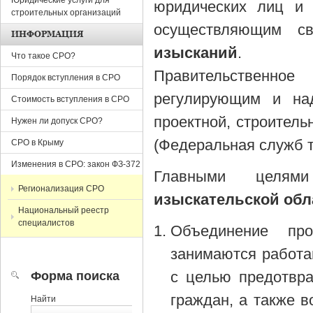
Юридические услуги для
юридических лиц и 
строительных организаций
осуществляющим 
ИНФОРМАЦИЯ
изысканий
.
Что такое СРО?
Правительственно
Порядок вступления в СРО
регулирующим и на
Стоимость вступления в СРО
проектной, строитель
Нужен ли допуск СРО?
(Федеральная служб т
СРО в Крыму
Изменения в СРО: закон ФЗ-372
Главными цел
Регионализация СРО
изыскательской обл
Национальный реестр
специалистов
Объединение про
занимаются работ
с целью предотвр
Форма поиска
граждан, а также в
Найти