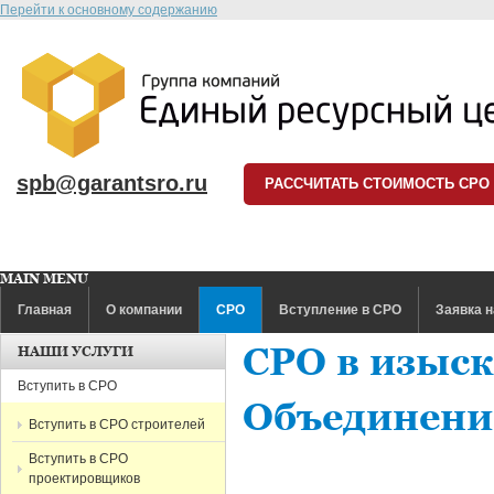
Перейти к основному содержанию
spb@garantsro.ru
РАССЧИТАТЬ СТОИМОСТЬ СРО
MAIN MENU
Главная
О компании
СРО
Вступление в СРО
Заявка н
СРО в изыск
НАШИ УСЛУГИ
Вступить в СРО
Объединени
Вступить в СРО строителей
Вступить в СРО
проектировщиков