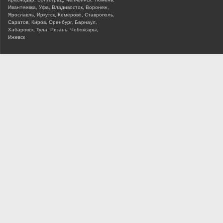
Ивантеевка, Уфа, Владивосток, Воронеж,
Ярославль, Иркутск, Кемерово, Ставрополь,
Саратов, Киров, Оренбург, Барнаул,
Хабаровск, Тула, Рязань, Чебоксары,
Ижевск