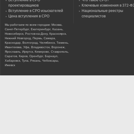
Вступление в СРО
Что такое СРО?
проектировщиков
Ключевые изменения в 372-Ф
Вступление в СРО изыскателей
Национальные реестры
Цена вступления в СРО
специалистов
Мы работаем по всем городам: Москва,
Санкт-Петербург, Екатеринбург, Казань,
Новосибирск, Ростов-на-Дону, Красноярск,
Нижний Новгород, Пермь, Самара,
Краснодар, Волгоград, Челябинск, Тюмень,
Ивантеевка, Уфа, Владивосток, Воронеж,
Ярославль, Иркутск, Кемерово, Ставрополь,
Саратов, Киров, Оренбург, Барнаул,
Хабаровск, Тула, Рязань, Чебоксары,
Ижевск