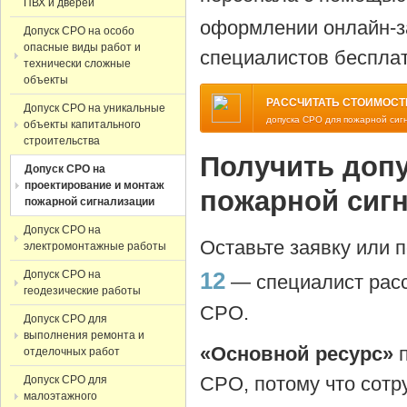
ПВХ и дверей
оформлении онлайн-з
Допуск СРО на особо
опасные виды работ и
специалистов бесплат
технически сложные
объекты
РАССЧИТАТЬ СТОИМОСТ
Допуск СРО на уникальные
допуска СРО для пожарной сиг
объекты капитального
строительства
Получить допу
Допуск СРО на
проектирование и монтаж
пожарной сиг
пожарной сигнализации
Допуск СРО на
Оставьте заявку или 
электромонтажные работы
Допуск СРО на
12
— специалист расс
геодезические работы
СРО.
Допуск СРО для
выполнения ремонта и
«Основной ресурс»
отделочных работ
СРО, потому что сотр
Допуск СРО для
малоэтажного