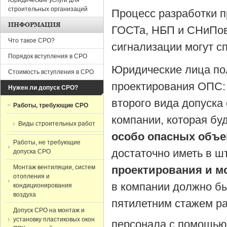
Юридические услуги для
строительных организаций
Процесс разработки 
ИНФОРМАЦИЯ
ГОСТа, НБП и СНиПов,
Что такое СРО?
сигнализации могут с
Порядок вступления в СРО
Юридические лица по
Стоимость вступления в СРО
проектирования ОПС: 
Нужен ли допуск СРО?
второго вида допуска 
Работы, требующие СРО
компании, которая бу
Виды строительных работ
особо опасных объе
Работы, не требующие
достаточно иметь в ш
допуска СРО
Монтаж вентиляции, систем
проектирования и м
отопления и
в компании должно б
кондиционирования
воздуха
пятилетним стажем ра
Допуск СРО на монтаж и
установку пластиковых окон
персонала с помощь