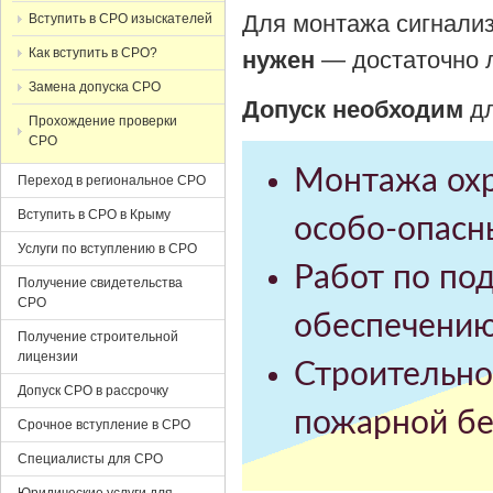
Для монтажа сигнали
Вступить в СРО изыскателей
Как вступить в СРО?
нужен
— достаточно 
Замена допуска СРО
Допуск необходим
д
Прохождение проверки
СРО
Монтажа охр
Переход в региональное СРО
Вступить в СРО в Крыму
особо-опасн
Услуги по вступлению в СРО
Работ по по
Получение свидетельства
СРО
обеспечению
Получение строительной
лицензии
Строительно
Допуск СРО в рассрочку
пожарной бе
Срочное вступление в СРО
Специалисты для СРО