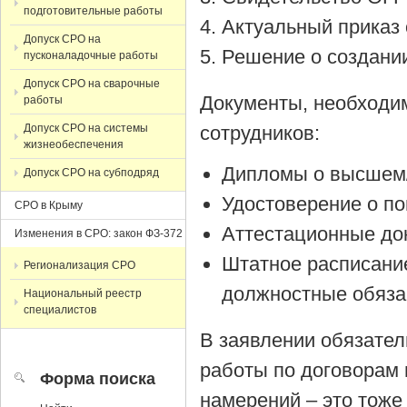
подготовительные работы
Актуальный приказ 
Допуск СРО на
Решение о создании
пусконаладочные работы
Допуск СРО на сварочные
Документы, необходи
работы
Допуск СРО на системы
сотрудников:
жизнеобеспечения
Дипломы о высшем/
Допуск СРО на субподряд
Удостоверение о п
СРО в Крыму
Аттестационные до
Изменения в СРО: закон ФЗ-372
Штатное расписани
Регионализация СРО
должностные обяза
Национальный реестр
специалистов
В заявлении обязател
работы по договорам 
Форма поиска
намерений – это тоже