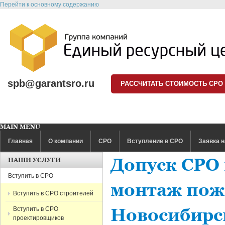
Перейти к основному содержанию
spb@garantsro.ru
РАССЧИТАТЬ СТОИМОСТЬ СРО
MAIN MENU
Главная
О компании
СРО
Вступление в СРО
Заявка н
Допуск СРО 
НАШИ УСЛУГИ
Вступить в СРО
монтаж пож
Вступить в СРО строителей
Вступить в СРО
Новосибирс
проектировщиков