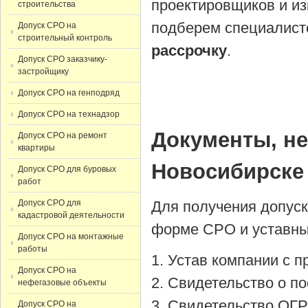
проектировщиков и из
строительства
подберем специалист
Допуск СРО на
строительный контроль
рассрочку
.
Допуск СРО заказчику-
застройщику
Допуск СРО на генподряд
Допуск СРО на технадзор
Документы, н
Допуск СРО на ремонт
квартиры
Новосибирске
Допуск СРО для буровых
работ
Допуск СРО для
Для получения допус
кадастровой деятельности
форме СРО и уставны
Допуск СРО на монтажные
работы
Устав компании с 
Допуск СРО на
Cвидетельство о по
нефегазовые объекты
Cвидетельство ОГР
Допуск СРО на