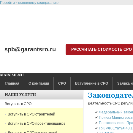
Перейти к основному содержанию
spb@garantsro.ru
РАССЧИТАТЬ СТОИМОСТЬ СРО
MAIN MENU
Главная
О компании
СРО
Вступление в СРО
Заявка н
Законодате
НАШИ УСЛУГИ
Деятельность СРО регули
Вступить в СРО
✔
Федеральный закон 
Вступить в СРО строителей
✔
Приказ Министерств
✔
Постановление Прав
Вступить в СРО проектировщиков
✔
ГрК РФ, Статья 48.
Вступить в СРО изыскателей