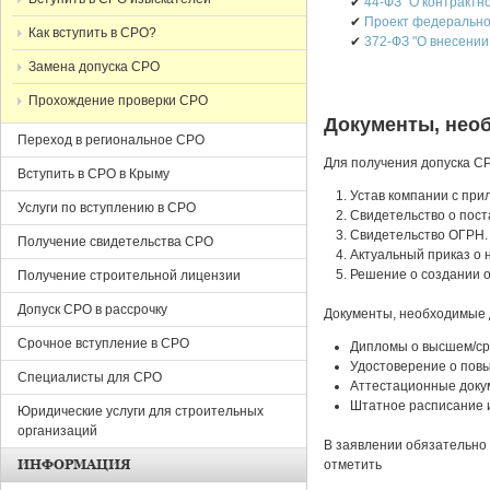
✔
44-ФЗ "О контрактн
✔
Проект федерально
Как вступить в СРО?
✔
372-ФЗ "О внесении
Замена допуска СРО
Прохождение проверки СРО
Документы, нео
Переход в региональное СРО
Для получения допуска С
Вступить в СРО в Крыму
Устав компании с при
Услуги по вступлению в СРО
Cвидетельство о пост
Cвидетельство ОГРН.
Получение свидетельства СРО
Актуальный приказ о 
Решение о создании о
Получение строительной лицензии
Допуск СРО в рассрочку
Документы, необходимые 
Срочное вступление в СРО
Дипломы о высшем/ср
Удостоверение о повы
Специалисты для СРО
Аттестационные доку
Штатное расписание 
Юридические услуги для строительных
организаций
В заявлении обязательно 
ИНФОРМАЦИЯ
отметить