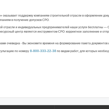
» оказывает поддержку компаниям строительной отрасли в оформлении доку
мпаниям в получение допусков СРО.
ой отрасли и индивидуальных предпринимателей наши услуги бесплатны — 
есурсный центр является инструментом СРО: корректное заполнение и отпр
нами очевидна - Вы экономите временя на формирование пакета документов 
8-800-333-22-38
сультацию по номеру
по видам работ, для которых необхо