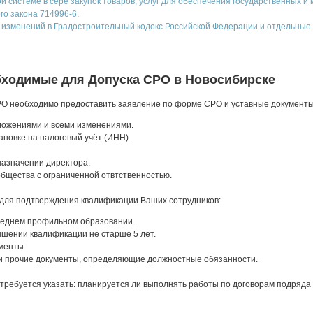
ой системе в сере закупок товаров, услуг для обеспечения государственных 
го закона 714996-6
.
 изменений в Градостроительный кодекс Российской Федерации и отдельные
бходимые для Допуска СРО в Новосибирске
РО необходимо предоставить заявление по форме СРО и уставные документы
ложениями и всеми изменениями.
ановке на налоговый учёт (ИНН).
назначении директора.
бщества с ограниченной отвтственностью.
для подтверждения квалификации Ваших сотрудников:
еднем профильном образовании.
шении квалификации не старше 5 лет.
менты.
и прочие документы, определяющие должностные обязанности.
требуется указать: планируется ли выполнять работы по договорам подряда 