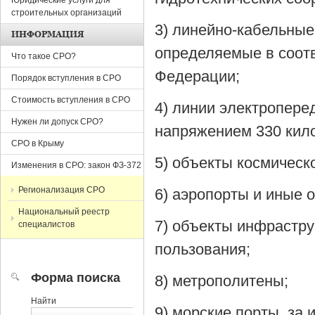
Юридические услуги для
строительных организаций
3) линейно-кабельные
ИНФОРМАЦИЯ
определяемые в соотв
Что такое СРО?
Федерации;
Порядок вступления в СРО
Стоимость вступления в СРО
4) линии электропере
Нужен ли допуск СРО?
напряжением 330 кило
СРО в Крыму
5) объекты космическ
Изменения в СРО: закон ФЗ-372
Регионализация СРО
6) аэропорты и иные 
Национальный реестр
7) объекты инфрастр
специалистов
пользования;
Форма поиска
8) метрополитены;
Найти
9) морские порты, за