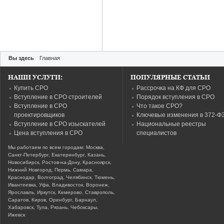
Вы здесь
Главная
НАШИ УСЛУГИ:
ПОПУЛЯРНЫЕ СТАТЬИ
Купить СРО
Рассрочка на КФ для СРО
Вступление в СРО строителей
Порядок вступления в СРО
Вступление в СРО
Что такое СРО?
проектировщиков
Ключевые изменения в 372-Ф
Вступление в СРО изыскателей
Национальные реестры
Цена вступления в СРО
специалистов
Мы работаем по всем городам: Москва,
Санкт-Петербург, Екатеринбург, Казань,
Новосибирск, Ростов-на-Дону, Красноярск,
Нижний Новгород, Пермь, Самара,
Краснодар, Волгоград, Челябинск, Тюмень,
Ивантеевка, Уфа, Владивосток, Воронеж,
Ярославль, Иркутск, Кемерово, Ставрополь,
Саратов, Киров, Оренбург, Барнаул,
Хабаровск, Тула, Рязань, Чебоксары,
Ижевск