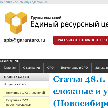
Перейти к основному содержанию
spb@garantsro.ru
РАССЧИТАТЬ СТОИМОСТЬ СРО
MAIN MENU
Главная
О компании
СРО
Вступление в СРО
Заявка н
Статья 48.1
НАШИ УСЛУГИ
Вступить в СРО
сложные и 
Вступить в СРО строителей
Вступить в СРО
(Новосибир
проектировщиков