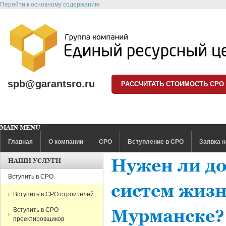
Перейти к основному содержанию
spb@garantsro.ru
РАССЧИТАТЬ СТОИМОСТЬ СРО
MAIN MENU
Главная
О компании
СРО
Вступление в СРО
Заявка н
Нужен ли до
НАШИ УСЛУГИ
Вступить в СРО
систем жизн
Вступить в СРО строителей
Вступить в СРО
Мурманске?
проектировщиков