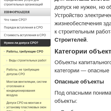
Юридические услуги для
строительных организаций
допуск не нужен, но о
ИНФОРМАЦИЯ
Устройство электриче
Что такое СРО?
жизнеобеспечения зда
Порядок вступления в СРО
к строительным работ
Стоимость вступления в СРО
Строителей
.
Нужен ли допуск СРО?
Категории объек
Работы, требующие СРО
Виды строительных работ
Объекты капитального
категории — опасные 
Работы, не требующие
допуска СРО
Опасные объекты
Монтаж вентиляции, систем
отопления и
кондиционирования
Под опасными понима
воздуха
объекты:
Допуск СРО на монтаж и
установку пластиковых окон