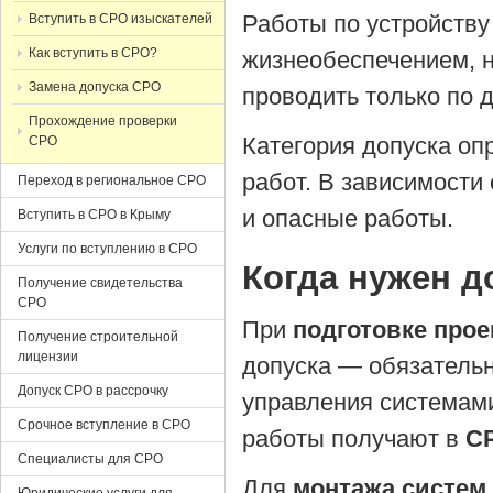
Работы по устройству
Вступить в СРО изыскателей
Как вступить в СРО?
жизнеобеспечением, 
Замена допуска СРО
проводить только по 
Прохождение проверки
Категория допуска оп
СРО
работ. В зависимости
Переход в региональное СРО
и опасные работы.
Вступить в СРО в Крыму
Услуги по вступлению в СРО
Когда нужен д
Получение свидетельства
СРО
При
подготовке прое
Получение строительной
лицензии
допуска — обязательн
Допуск СРО в рассрочку
управления системами
Срочное вступление в СРО
работы получают в
С
Специалисты для СРО
Для
монтажа систем