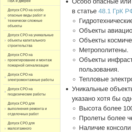
Особо опасные или
ПВХ и дверей
в статье
48.1 ГрК Р
Допуск СРО на особо
опасные виды работ и
Гидротехнические
технически сложные
объекты
Объекты авиацио
Допуск СРО на уникальные
Объекты космиче
объекты капитального
строительства
Метрополитены.
Допуск СРО на
Объекты инфраст
проектирование и монтаж
пожарной сигнализации
пользования.
Допуск СРО на
Тепловые электр
электромонтажные работы
Уникальные объекты
Допуск СРО на
геодезические работы
указано хотя бы одн
Допуск СРО для
Высота более 10
выполнения ремонта и
отделочных работ
Пролеты более ч
Допуск СРО для
Наличие консоли 
малоэтажного