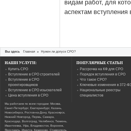
видам работ, для кот
аспектам вступления 
Вы здесь
Главная
»
Нужен ли допуск СРО?
НАШИ УСЛУГИ:
ПОПУЛЯРНЫЕ СТАТЬИ
Купить СРО
Рассрочка на КФ для СРО
Вступление в СРО строителей
Порядок вступления в СРО
Вступление в СРО
Что такое СРО?
проектировщиков
Ключевые изменения в 372-Ф
Вступление в СРО изыскателей
Национальные реестры
Цена вступления в СРО
специалистов
Мы работаем по всем городам: Москва,
Санкт-Петербург, Екатеринбург, Казань,
Новосибирск, Ростов-на-Дону, Красноярск,
Нижний Новгород, Пермь, Самара,
Краснодар, Волгоград, Челябинск, Тюмень,
Ивантеевка, Уфа, Владивосток, Воронеж,
Ярославль, Иркутск, Кемерово, Ставрополь,