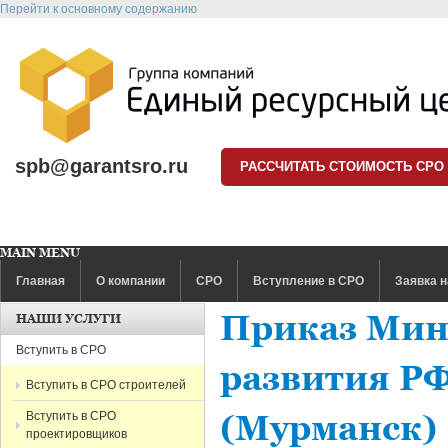
Перейти к основному содержанию
spb@garantsro.ru
РАССЧИТАТЬ СТОИМОСТЬ СРО
MAIN MENU
Главная
О компании
СРО
Вступление в СРО
Заявка н
Приказ Мин
НАШИ УСЛУГИ
Вступить в СРО
развития РФ
Вступить в СРО строителей
Вступить в СРО
(Мурманск)
проектировщиков