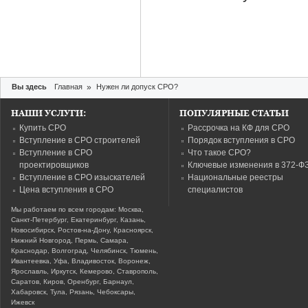
Вы здесь
Главная
»
Нужен ли допуск СРО?
НАШИ УСЛУГИ:
ПОПУЛЯРНЫЕ СТАТЬИ
Купить СРО
Рассрочка на КФ для СРО
Вступление в СРО строителей
Порядок вступления в СРО
Вступление в СРО
Что такое СРО?
проектировщиков
Ключевые изменения в 372-Ф
Вступление в СРО изыскателей
Национальные реестры
Цена вступления в СРО
специалистов
Мы работаем по всем городам: Москва,
Санкт-Петербург, Екатеринбург, Казань,
Новосибирск, Ростов-на-Дону, Красноярск,
Нижний Новгород, Пермь, Самара,
Краснодар, Волгоград, Челябинск, Тюмень,
Ивантеевка, Уфа, Владивосток, Воронеж,
Ярославль, Иркутск, Кемерово, Ставрополь,
Саратов, Киров, Оренбург, Барнаул,
Хабаровск, Тула, Рязань, Чебоксары,
Ижевск