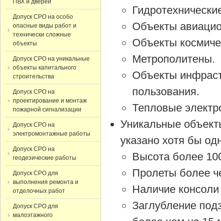
ПВХ и дверей
Гидротехнические
Допуск СРО на особо
Объекты авиацио
опасные виды работ и
технически сложные
Объекты космиче
объекты
Метрополитены.
Допуск СРО на уникальные
объекты капитального
Объекты инфраст
строительства
пользования.
Допуск СРО на
проектирование и монтаж
Тепловые электр
пожарной сигнализации
Уникальные объекты
Допуск СРО на
электромонтажные работы
указано хотя бы одн
Допуск СРО на
Высота более 10
геодезические работы
Пролеты более ч
Допуск СРО для
выполнения ремонта и
Наличие консоли 
отделочных работ
Заглубление под
Допуск СРО для
малоэтажного