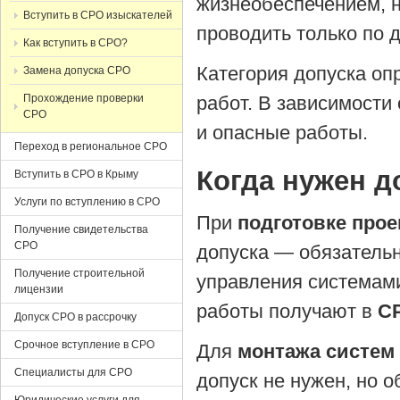
жизнеобеспечением, 
Вступить в СРО изыскателей
проводить только по 
Как вступить в СРО?
Категория допуска оп
Замена допуска СРО
Прохождение проверки
работ. В зависимости
СРО
и опасные работы.
Переход в региональное СРО
Когда нужен д
Вступить в СРО в Крыму
Услуги по вступлению в СРО
При
подготовке прое
Получение свидетельства
СРО
допуска — обязательн
Получение строительной
управления системами
лицензии
работы получают в
С
Допуск СРО в рассрочку
Срочное вступление в СРО
Для
монтажа систем
Специалисты для СРО
допуск не нужен, но о