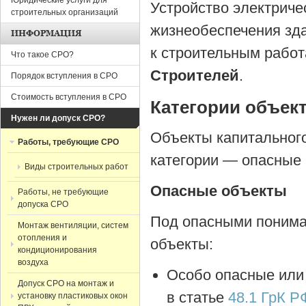
Юридические услуги для
Устройство электриче
строительных организаций
жизнеобеспечения зда
ИНФОРМАЦИЯ
к строительным работ
Что такое СРО?
Строителей
.
Порядок вступления в СРО
Стоимость вступления в СРО
Категории объек
Нужен ли допуск СРО?
Объекты капитального
Работы, требующие СРО
категории — опасные 
Виды строительных работ
Опасные объекты
Работы, не требующие
допуска СРО
Под опасными понима
Монтаж вентиляции, систем
отопления и
объекты:
кондиционирования
воздуха
Особо опасные или
Допуск СРО на монтаж и
в статье
48.1 ГрК Р
установку пластиковых окон