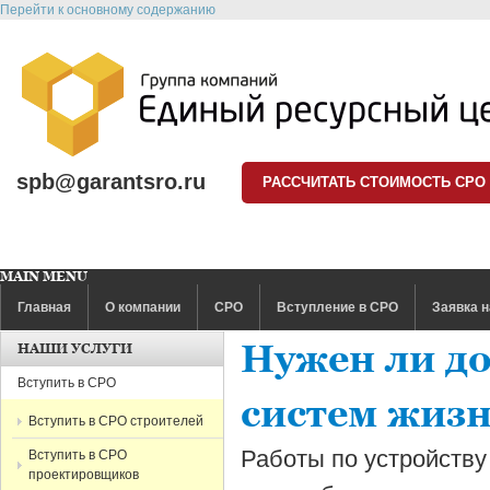
Перейти к основному содержанию
spb@garantsro.ru
РАССЧИТАТЬ СТОИМОСТЬ СРО
MAIN MENU
Главная
О компании
СРО
Вступление в СРО
Заявка н
Нужен ли до
НАШИ УСЛУГИ
Вступить в СРО
систем жизн
Вступить в СРО строителей
Работы по устройству
Вступить в СРО
проектировщиков