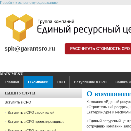
Перейти к основному содержанию
spb@garantsro.ru
РАССЧИТАТЬ СТОИМОСТЬ СРО
MAIN MENU
Главная
О компании
СРО
Вступление в СРО
Заявка н
О компании
НАШИ УСЛУГИ
Компания «Единый ресурс
Вступить в СРО
«Строительный ресурс»,
Екатеринбурге и Республи
Вступить в СРО строителей
«Единый ресурсный центр
Вступить в СРО проектировщиков
сотрудники компании запо
Вступить в СРО изыскателей