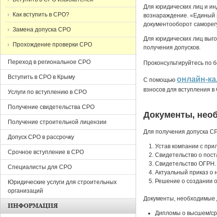
Для юридических лиц и и
Как вступить в СРО?
вознараждение. «Единый 
документооборот саморег
Замена допуска СРО
Для юридических лиц выг
Прохождение проверки СРО
получения допусков.
Переход в региональное СРО
Проконсультируйтесь по 
Вступить в СРО в Крыму
онлайн-ка
С помощью
взносов для вступления 
Услуги по вступлению в СРО
Получение свидетельства СРО
Документы, нео
Получение строительной лицензии
Для получения допуска С
Допуск СРО в рассрочку
Устав компании с при
Срочное вступление в СРО
Cвидетельство о пост
Cвидетельство ОГРН.
Специалисты для СРО
Актуальный приказ о 
Решение о создании о
Юридические услуги для строительных
организаций
Документы, необходимые 
ИНФОРМАЦИЯ
Дипломы о высшем/ср