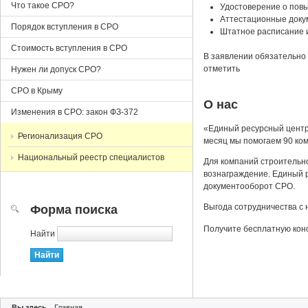
Что такое СРО?
Удостоверение о повы
Аттестационные доку
Порядок вступления в СРО
Штатное расписание 
Стоимость вступления в СРО
В заявлении обязательно 
отметить
Нужен ли допуск СРО?
СРО в Крыму
О нас
Изменения в СРО: закон ФЗ-372
«Единый ресурсный центр
Регионализация СРО
месяц мы помогаем 90 ко
Национальный реестр специалистов
Для компаний строительн
вознаграждение. Единый р
документооборот СРО.
Выгода сотрудничества с 
Форма поиска
Получите бесплатную кон
Найти
Вы здесь
Главная