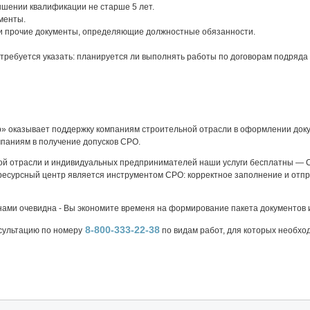
шении квалификации не старше 5 лет.
менты.
и прочие документы, определяющие должностные обязанности.
требуется указать: планируется ли выполнять работы по договорам подряда 
» оказывает поддержку компаниям строительной отрасли в оформлении доку
мпаниям в получение допусков СРО.
ой отрасли и индивидуальных предпринимателей наши услуги бесплатны — 
есурсный центр является инструментом СРО: корректное заполнение и отпр
нами очевидна - Вы экономите временя на формирование пакета документов 
8-800-333-22-38
сультацию по номеру
по видам работ, для которых необхо