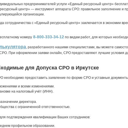
ндивидуальных предпринимателей услуги «Единый ресурсный центр» беспла
ресурсный центр» — инструмент аппарата СРО: правильное заполнение и пр
улирующейся организации.
ода сотрудничества с «Единый ресурсный центр» заключается в экономии вр
8-800-333-34-12
бесплатному номеру
по видам работ, для которых необход
лькулятора
, разработанного нашими специалистами, вы можете самосто
в СРО. При оформлении заявки онлайн, СРО предоставляют лучшие условия д
бходимые для Допуска СРО в Иркутске
РО необходимо предоставить заявление по форме СРО и уставные документы
ложениями и всеми изменениями.
ановке на налоговый учёт (ИНН).
назначении директора.
бщества с ограниченной отвтственностью.
для подтверждения квалификации Ваших сотрудников:
еднем профильном образовании.