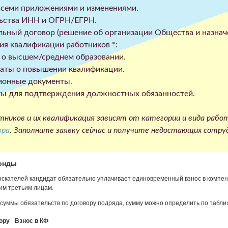
 всеми приложениями и изменениями.
ьства ИНН и ОГРН/ЕГРН.
льный договор (решение об организации Общества и назначе
я квалификации работников *:
о высшем/среднем образовании.
аты о повышении квалификации.
ионные документы.
ы для подтверждения должностных обязанностей.
тников и их квалификация зависят от категории и вида рабо
ора
. Заполните заявку сейчас и получите недостающих сотру
онды
ыскателей кандидат обязательно уплачивает единовременный взнос в компе
м третьим лицам.
 суммы обязательств по договору подряда, сумму можно определить по табли
ору
Взнос в КФ