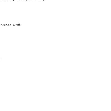
 изыскателей
.
: