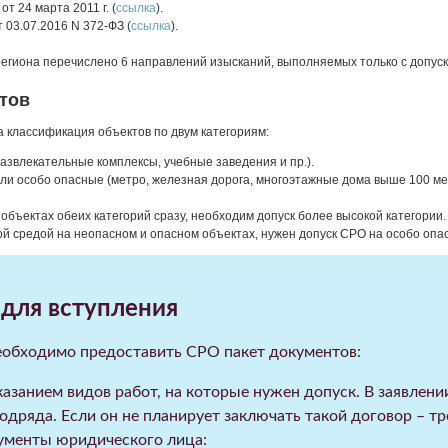
т 24 марта 2011 г. (
ссылка
).
 03.07.2016 N 372-ФЗ (
ссылка
).
региона перечислено 6 направлений изысканий, выполняемых только с допус
тов
 классификация объектов по двум категориям:
азвлекательные комплексы, учебные заведения и пр.).
ли особо опасные (метро, железная дорога, многоэтажные дома выше 100 метро
объектах обеих категорий сразу, необходим допуск более высокой категори
ой средой на неопасном и опасном объектах, нужен допуск СРО на особо опас
для вступления
еобходимо предоставить СРО пакет документов:
казанием видов работ, на которые нужен допуск. В заявлен
одряда. Если он не планирует заключать такой договор – т
ументы юридического лица: