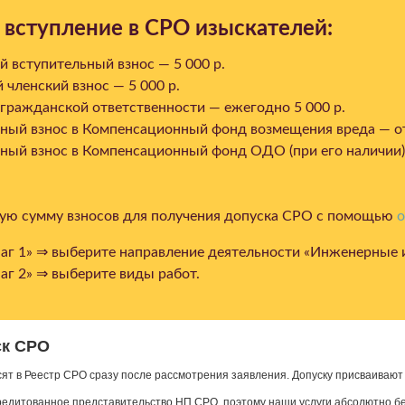
 вступление в СРО изыскателей:
 вступительный взнос — 5 000 р.
членский взнос — 5 000 р.
гражданской ответственности — ежегодно 5 000 р.
ный взнос в Компенсационный фонд возмещения вреда — от
ный взнос в Компенсационный фонд ОДО (при его наличии)
ную сумму взносов для получения допуска СРО с помощью
о
г 1» ⇒ выберите направление деятельности «
Инженерные 
г 2» ⇒ выберите виды работ.
ск СРО
сят в Реестр СРО сразу после рассмотрения заявления. Допуску присваиваю
редитованное представительство НП СРО, поэтому наши услуги абсолютно б