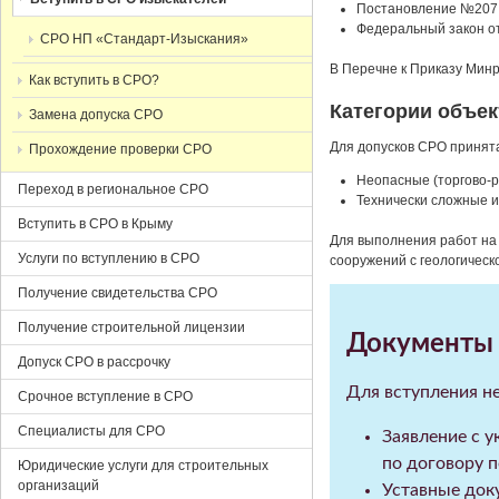
Постановление №207 о
Федеральный закон от
СРО НП «Стандарт-Изыскания»
В Перечне к Приказу Мин
Как вступить в СРО?
Категории объек
Замена допуска СРО
Для допусков СРО принята
Прохождение проверки СРО
Неопасные (торгово-р
Переход в региональное СРО
Технически сложные и
Вступить в СРО в Крыму
Для выполнения работ на 
Услуги по вступлению в СРО
сооружений с геологическ
Получение свидетельства СРО
Получение строительной лицензии
Документы 
Допуск СРО в рассрочку
Для вступления н
Срочное вступление в СРО
Специалисты для СРО
Заявление с у
по договору п
Юридические услуги для строительных
организаций
Уставные док