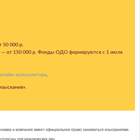
 50 000 р.
 — от 150 000 р. Фонды ОДО формируются с 1 июля
нлайн-калькулятора
.
изыскания
».
т номер и компания имеет официальное право заниматься изысканиями.
есплатны для юридических лиц.