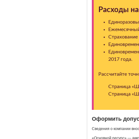
Расходы на
Единоразовый
Ежемесячный 
Страхование 
Единовремен
Единовремен
2017 года.
Рассчитайте точ
Страница «Ша
Страница «Ша
Оформить допу
Сведения о компании вно
«Основной ресурс» — акк