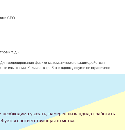
ками СРО.
в и т. д.).
и. Для моделирования физико-математического взаимодействия
ные изыскания. Количество работ в одном допуске не ограничено.
ии необходимо указать, намерен ли кандидат работать
ребуется соответствующая отметка.