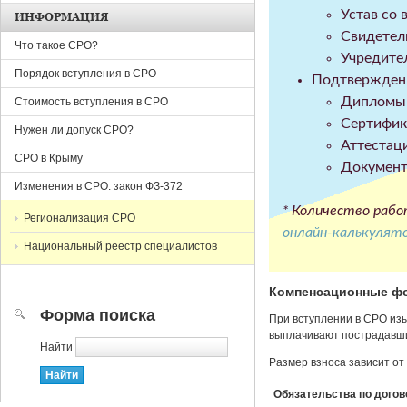
Устав со
ИНФОРМАЦИЯ
Свидетел
Что такое СРО?
Учредите
Порядок вступления в СРО
Подтверждени
Дипломы 
Стоимость вступления в СРО
Сертифик
Нужен ли допуск СРО?
Аттестац
СРО в Крыму
Документ
Изменения в СРО: закон ФЗ-372
* Количество рабо
Регионализация СРО
онлайн-калькулят
Национальный реестр специалистов
Компенсационные ф
Форма поиска
При вступлении в СРО из
выплачивают пострадавши
Найти
Размер взноса зависит от
Обязательства по догов