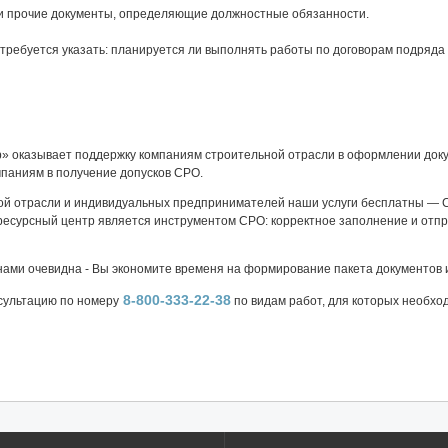
и прочие документы, определяющие должностные обязанности.
требуется указать: планируется ли выполнять работы по договорам подряда 
» оказывает поддержку компаниям строительной отрасли в оформлении доку
мпаниям в получение допусков СРО.
ой отрасли и индивидуальных предпринимателей наши услуги бесплатны — 
есурсный центр является инструментом СРО: корректное заполнение и отпр
нами очевидна - Вы экономите временя на формирование пакета документов 
8-800-333-22-38
сультацию по номеру
по видам работ, для которых необхо