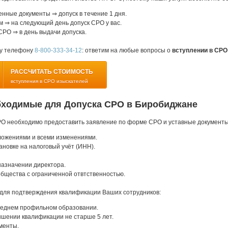
ные документы ⇒ допуск в течение 1 дня.
м ⇒ на следующий день допуск СРО у вас.
СРО ⇒ в день выдачи допуска.
му телефону
8-800-333-34-12
: ответим на любые вопросы о
вступлении в СРО
РАССЧИТАТЬ СТОИМОСТЬ
вступления в СРО изыскателей
бходимые для Допуска СРО в Биробиджане
РО необходимо предоставить заявление по форме СРО и уставные документы
ложениями и всеми изменениями.
ановке на налоговый учёт (ИНН).
назначении директора.
бщества с ограниченной отвтственностью.
для подтверждения квалификации Ваших сотрудников:
еднем профильном образовании.
шении квалификации не старше 5 лет.
менты.