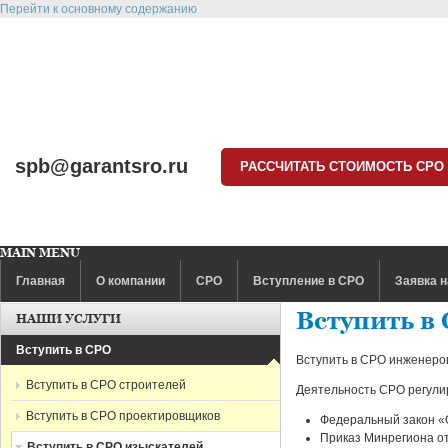
Перейти к основному содержанию
spb@garantsro.ru
РАССЧИТАТЬ СТОИМОСТЬ СРО
MAIN MENU
Главная
О компании
СРО
Вступление в СРО
Заявка н
Вступить в
НАШИ УСЛУГИ
Вступить в СРО
Вступить в СРО инженеро
Вступить в СРО строителей
Деятельность СРО регули
Вступить в СРО проектировщиков
Федеральный закон «
Приказ Минрегиона от
Вступить в СРО изыскателей