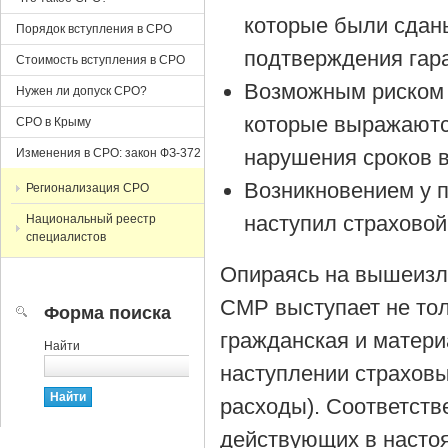
которые были сдан
Порядок вступления в СРО
подтверждения гар
Стоимость вступления в СРО
Возможным риском 
Нужен ли допуск СРО?
которые выражаютс
СРО в Крыму
нарушения сроков 
Изменения в СРО: закон ФЗ-372
Возникновением у 
Регионализация СРО
наступил страховой
Национальный реестр
специалистов
Опираясь на вышеизл
СМР выступает не тол
Форма поиска
гражданская и матери
Найти
наступлении страхов
расходы). Соответств
действующих в насто