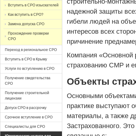
строительно-монтажны
Вступить в СРО изыскателей
надежной защиты всех
Как вступить в СРО?
гибели людей на объе
Замена допуска СРО
интересов всех сторо
Прохождение проверки
СРО
причинение преднаме
Переход в региональное СРО
Компания «Основной р
Вступить в СРО в Крыму
страхованию СМР и ег
Услуги по вступлению в СРО
Получение свидетельства
Объекты стра
СРО
Получение строительной
Основными объектами
лицензии
практике выступают о
Допуск СРО в рассрочку
материалы, а также д
Срочное вступление в СРО
Застрахованного. Эт
Специалисты для СРО
связанные с: