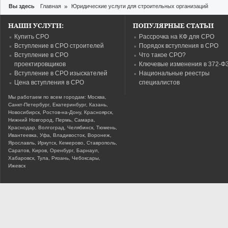
Вы здесь
Главная
»
Юридические услуги для строительных организаций
НАШИ УСЛУГИ:
ПОПУЛЯРНЫЕ СТАТЬИ
Купить СРО
Рассрочка на КФ для СРО
Вступление в СРО строителей
Порядок вступления в СРО
Вступление в СРО
Что такое СРО?
проектировщиков
Ключевые изменения в 372-Ф
Вступление в СРО изыскателей
Национальные реестры
Цена вступления в СРО
специалистов
Мы работаем по всем городам: Москва,
Санкт-Петербург, Екатеринбург, Казань,
Новосибирск, Ростов-на-Дону, Красноярск,
Нижний Новгород, Пермь, Самара,
Краснодар, Волгоград, Челябинск, Тюмень,
Ивантеевка, Уфа, Владивосток, Воронеж,
Ярославль, Иркутск, Кемерово, Ставрополь,
Саратов, Киров, Оренбург, Барнаул,
Хабаровск, Тула, Рязань, Чебоксары,
Ижевск