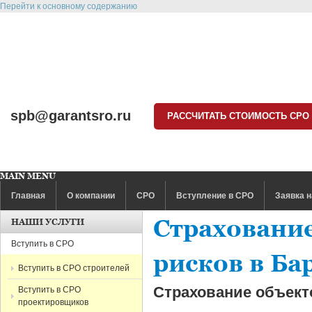
Перейти к основному содержанию
spb@garantsro.ru
РАССЧИТАТЬ СТОИМОСТЬ СРО
MAIN MENU
Главная
О компании
СРО
Вступление в СРО
Заявка н
Страховани
НАШИ УСЛУГИ
Вступить в СРО
рисков в Ба
Вступить в СРО строителей
Страхование объек
Вступить в СРО
проектировщиков