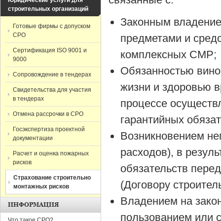
Юридические услуги для
строительных организаций
Законным владение
Готовые фирмы с допуском
СРО
предметами и сред
Сертификация ISO 9001 и
комплексных СМР;
9000
Обязанностью вино
Сопровождение в тендерах
жизни и здоровью в
Свидетельства для участия
в тендерах
процессе осуществ
Отмена рассрочки в СРО
гарантийных обязат
Госэкспертиза проектной
Возникновением не
документации
расходов), в резул
Расчет и оценка пожарных
рисков
обязательств перед
Страхование строительно
(Договору строител
монтажных рисков
Владением на зако
ИНФОРМАЦИЯ
пользованием или 
Что такое СРО?