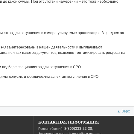
и до какой суммы. При отсутствии намерений – это тоже необходимо
ментов для вступления в саморегулируемые организации. В среднем за
СРО заинтересованы в нашей деятельности и выплачивают
авка полных пакетов документов, позволяет оптимизировать ресурсы на
и подборе специалистов для вступления в СРО.
димы допуски, и юридическим аспектам вступления в СРО.
▲ Верх
КОНТАКТНАЯ ИНФОРМАЦИЯ
8(800)333-22-38
Россия (беспл.):
,
Электронная почта:
barnaul@garantsro.ru