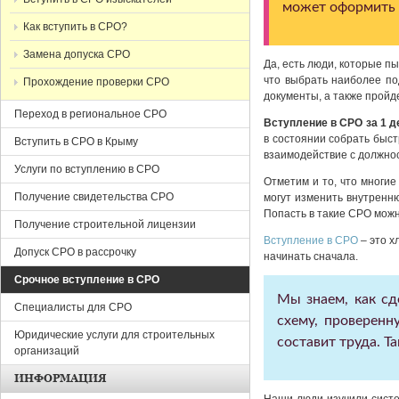
может оформить т
Как вступить в СРО?
Замена допуска СРО
Да, есть люди, которые пы
что выбрать наиболее п
Прохождение проверки СРО
документы, а также пройде
Переход в региональное СРО
Вступление в СРО за 1 д
в состоянии собрать быс
Вступить в СРО в Крыму
взаимодействие с должно
Услуги по вступлению в СРО
Отметим и то, что многие
Получение свидетельства СРО
могут изменить внутренню
Попасть в такие СРО мож
Получение строительной лицензии
Вступление в СРО
– это х
Допуск СРО в рассрочку
начинать сначала.
Срочное вступление в СРО
Мы знаем, как с
Специалисты для СРО
схему, проверенн
Юридические услуги для строительных
составит труда. 
организаций
ИНФОРМАЦИЯ