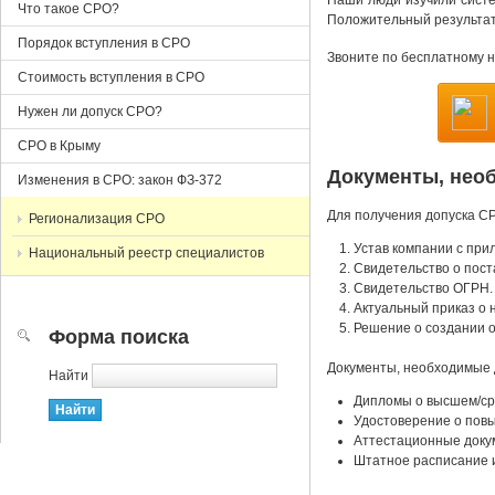
Наши люди изучили систем
Что такое СРО?
Положительный результат
Порядок вступления в СРО
Звоните по бесплатному 
Стоимость вступления в СРО
Нужен ли допуск СРО?
СРО в Крыму
Документы, нео
Изменения в СРО: закон ФЗ-372
Для получения допуска С
Регионализация СРО
Устав компании с при
Национальный реестр специалистов
Cвидетельство о пост
Cвидетельство ОГРН.
Актуальный приказ о 
Решение о создании о
Форма поиска
Документы, необходимые 
Найти
Дипломы о высшем/ср
Удостоверение о повы
Аттестационные доку
Штатное расписание 