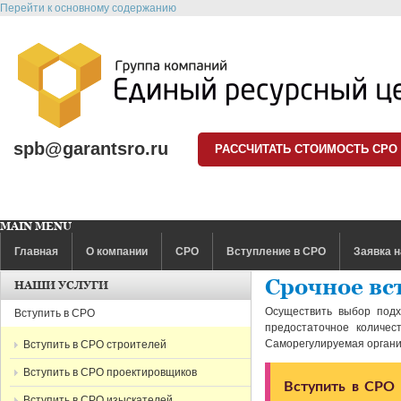
Перейти к основному содержанию
spb@garantsro.ru
РАССЧИТАТЬ СТОИМОСТЬ СРО
MAIN MENU
Главная
О компании
СРО
Вступление в СРО
Заявка н
Срочное вст
НАШИ УСЛУГИ
Осуществить выбор под
Вступить в СРО
предостаточное количе
Саморегулируемая органи
Вступить в СРО строителей
Вступить в СРО проектировщиков
Вступить в СРО 
Вступить в СРО изыскателей