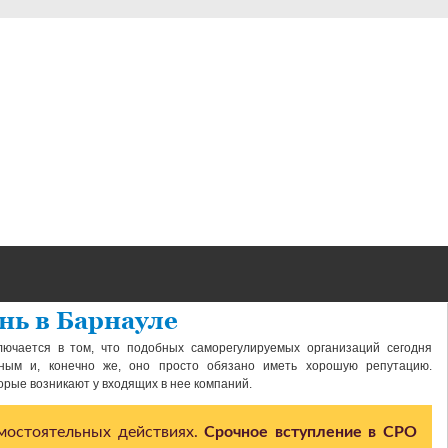
ень в Барнауле
лючается в том, что подобных саморегулируемых организаций сегодня
ным и, конечно же, оно просто обязано иметь хорошую репутацию.
рые возникают у входящих в нее компаний.
амостоятельных действиях.
Срочное вступление в СРО