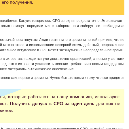
 его получения.
 неизбежен. Как уже говорилось, СРО сегодня предостаточно. Это означает,
олько помогут определиться с выбором, но и соберут все необходимые
резвычайно затянутым. Люди тратят много времени по той причине, что не
ий можно отнести использование неверной схемы действий, неправильное
оятельное вступление в СРО может затянуться на неопределенное время.
о в их составе находится уже достаточно организаций, а новые участники
, однако в их власти установить жесткие требования к новым кандидатам.
ошее материально-техническое обеспечение.
ного сил, нервов и времени. Нужно быть готовым к тому, что все придется
ты, которые работают на нашу компанию, используют
кают. Получить
допуск в СРО за один день
для них не
ожное.