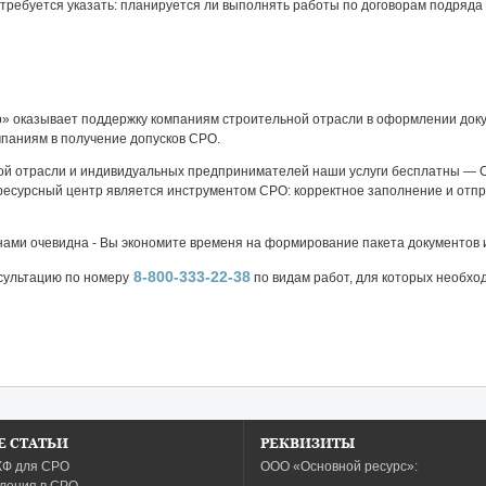
требуется указать: планируется ли выполнять работы по договорам подряда 
» оказывает поддержку компаниям строительной отрасли в оформлении доку
мпаниям в получение допусков СРО.
ой отрасли и индивидуальных предпринимателей наши услуги бесплатны — 
есурсный центр является инструментом СРО: корректное заполнение и отпр
нами очевидна - Вы экономите временя на формирование пакета документов 
8-800-333-22-38
сультацию по номеру
по видам работ, для которых необхо
 СТАТЬИ
РЕКВИЗИТЫ
КФ для СРО
ООО «Основной ресурс»: