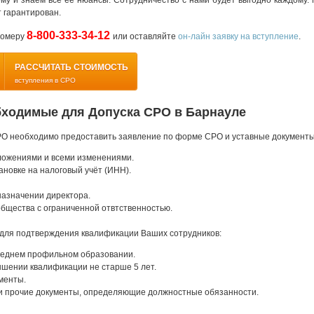
у и знаем все ее нюансы. Сотрудничество с нами будет выгодно каждому. 
 гарантирован.
8-800-333-34-12
номеру
или оставляйте
он-лайн заявку на вступление
.
РАССЧИТАТЬ СТОИМОСТЬ
вступления в СРО
бходимые для Допуска СРО в Барнауле
РО необходимо предоставить заявление по форме СРО и уставные документы
ложениями и всеми изменениями.
ановке на налоговый учёт (ИНН).
назначении директора.
бщества с ограниченной отвтственностью.
для подтверждения квалификации Ваших сотрудников:
еднем профильном образовании.
шении квалификации не старше 5 лет.
менты.
и прочие документы, определяющие должностные обязанности.