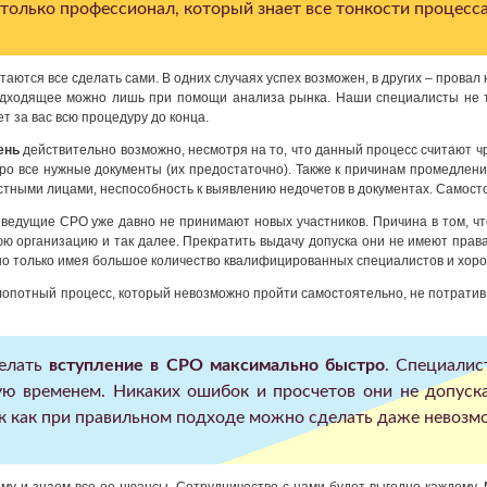
олько профессионал, который знает все тонкости процесса
таются все сделать сами. В одних случаях успех возможен, в других – провал
одходящее можно лишь при помощи анализа рынка. Наши специалисты не т
т за вас всю процедуру до конца.
ень
действительно возможно, несмотря на то, что данный процесс считают ч
тро все нужные документы (их предостаточно). Также к причинам промедлен
стными лицами, неспособность к выявлению недочетов в документах. Самост
 ведущие СРО уже давно не принимают новых участников. Причина в том, чт
ю организацию и так далее. Прекратить выдачу допуска они не имеют права
но только имея большое количество квалифицированных специалистов и хор
лопотный процесс, который невозможно пройти самостоятельно, не потратив м
делать
вступление в СРО максимально быстро
. Специалис
ую временем. Никаких ошибок и просчетов они не допус
Так как при правильном подходе можно сделать даже невозм