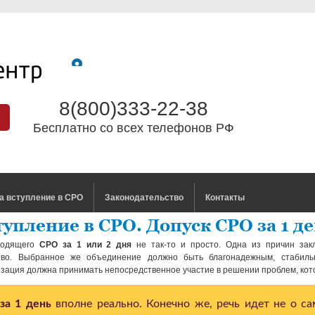
8(800)333-22-38
Бесплатно со всех телефонов РФ
а вступление в СРО
Законодательство
Контакты
упление в СРО. Допуск СРО за 1 д
ходящего
СРО за 1 или 2 дня
не так-то и просто. Одна из причин зак
ство. Выбранное же объединение должно быть благонадежным, стабиль
зация должна принимать непосредственное участие в решении проблем, кото
за 1 день
вполне реально. Конечно же, речь идет не о с