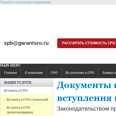
Перейти к основному содержанию
spb@garantsro.ru
РАССЧИТАТЬ СТОИМОСТЬ СРО
MAIN MENU
Главная
О компании
СРО
Вступление в СРО
Заявка н
Документы 
НАШИ УСЛУГИ
Вступить в СРО
вступления 
Вступить в СРО строителей
Законодательством п
Вступить в СРО
проектировщиков