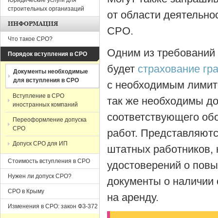
Юридические услуги для
строительных организаций
от области деятельно
ИНФОРМАЦИЯ
СРО.
Что такое СРО?
Одним из требований
Порядок вступления в СРО
будет
страхование гр
Документы необходимые
для вступления в СРО
с необходимым лимито
Вступление в СРО
так же необходимы д
иностранных компаний
соответствующего об
Переоформление допуска
СРО
работ. Представляют
Допуск СРО для ИП
штатных работников, 
Стоимость вступления в СРО
удостоверений о пов
Нужен ли допуск СРО?
документы о наличии
СРО в Крыму
на аренду.
Изменения в СРО: закон ФЗ-372