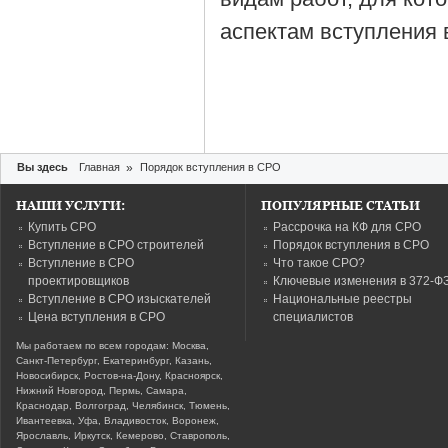
аспектам вступления 
Вы здесь
Главная
»
Порядок вступления в СРО
НАШИ УСЛУГИ:
ПОПУЛЯРНЫЕ СТАТЬИ
Купить СРО
Рассрочка на КФ для СРО
Вступление в СРО строителей
Порядок вступления в СРО
Вступление в СРО
Что такое СРО?
проектировщиков
Ключевые изменения в 372-Ф
Вступление в СРО изыскателей
Национальные реестры
Цена вступления в СРО
специалистов
Мы работаем по всем городам: Москва,
Санкт-Петербург, Екатеринбург, Казань,
Новосибирск, Ростов-на-Дону, Красноярск,
Нижний Новгород, Пермь, Самара,
Краснодар, Волгоград, Челябинск, Тюмень,
Ивантеевка, Уфа, Владивосток, Воронеж,
Ярославль, Иркутск, Кемерово, Ставрополь,