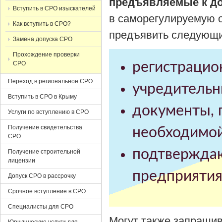
предъявляемые к д
Вступить в СРО изыскателей
в саморегулируемую 
Как вступить в СРО?
предъявить следующ
Замена допуска СРО
Прохождение проверки
СРО
регистрацио
Переход в региональное СРО
учредительн
Вступить в СРО в Крыму
документы,
Услуги по вступлению в СРО
Получение свидетельства
необходимой
СРО
подтверждаю
Получение строительной
лицензии
предприятия
Допуск СРО в рассрочку
Срочное вступление в СРО
Специалисты для СРО
Могут также запрашив