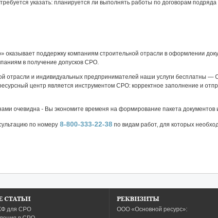
требуется указать: планируется ли выполнять работы по договорам подряда 
» оказывает поддержку компаниям строительной отрасли в оформлении доку
мпаниям в получение допусков СРО.
ой отрасли и индивидуальных предпринимателей наши услуги бесплатны — 
есурсный центр является инструментом СРО: корректное заполнение и отпр
нами очевидна - Вы экономите временя на формирование пакета документов 
8-800-333-22-38
сультацию по номеру
по видам работ, для которых необхо
 СТАТЬИ
РЕКВИЗИТЫ
КФ для СРО
ООО «Основной ресурс»: