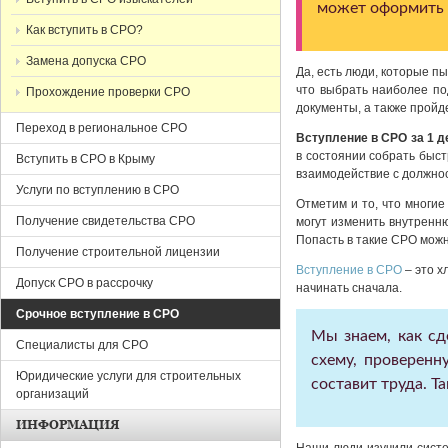
может оформить т
Как вступить в СРО?
Замена допуска СРО
Да, есть люди, которые пы
что выбрать наиболее п
Прохождение проверки СРО
документы, а также пройде
Переход в региональное СРО
Вступление в СРО за 1 д
в состоянии собрать быс
Вступить в СРО в Крыму
взаимодействие с должно
Услуги по вступлению в СРО
Отметим и то, что многие
Получение свидетельства СРО
могут изменить внутренню
Попасть в такие СРО мож
Получение строительной лицензии
Вступление в СРО
– это х
Допуск СРО в рассрочку
начинать сначала.
Срочное вступление в СРО
Мы знаем, как с
Специалисты для СРО
схему, проверенн
Юридические услуги для строительных
составит труда. 
организаций
ИНФОРМАЦИЯ