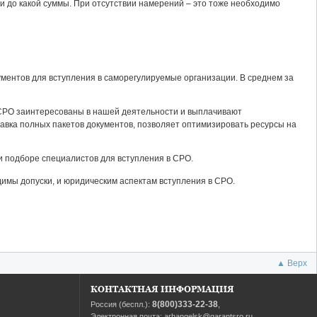
и до какой суммы. При отсутствии намерений – это тоже необходимо
ментов для вступления в саморегулируемые организации. В среднем за
СРО заинтересованы в нашей деятельности и выплачивают
авка полных пакетов документов, позволяет оптимизировать ресурсы на
и подборе специалистов для вступления в СРО.
димы допуски, и юридическим аспектам вступления в СРО.
▲ Верх
КОНТАКТНАЯ ИНФОРМАЦИЯ
8(800)333-22-38
Россия (беспл.):
,
Электронная почта:
arhangelsk@garantsro.ru