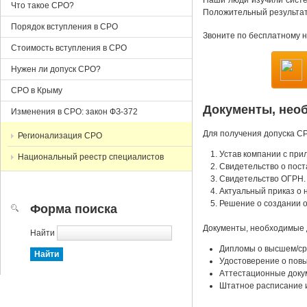
Наши люди изучили систем
Что такое СРО?
Положительный результат
Порядок вступления в СРО
Звоните по бесплатному 
Стоимость вступления в СРО
Нужен ли допуск СРО?
СРО в Крыму
Документы, нео
Изменения в СРО: закон ФЗ-372
Для получения допуска С
Регионализация СРО
Устав компании с при
Национальный реестр специалистов
Cвидетельство о пост
Cвидетельство ОГРН.
Актуальный приказ о 
Решение о создании о
Форма поиска
Документы, необходимые 
Найти
Дипломы о высшем/ср
Удостоверение о повы
Аттестационные доку
Штатное расписание 