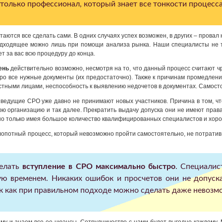
олько профессионал, который знает все тонкости процесса
таются все сделать сами. В одних случаях успех возможен, в других – провал
одходящее можно лишь при помощи анализа рынка. Наши специалисты не т
т за вас всю процедуру до конца.
ень
действительно возможно, несмотря на то, что данный процесс считают ч
тро все нужные документы (их предостаточно). Также к причинам промедлен
стными лицами, неспособность к выявлению недочетов в документах. Самост
 ведущие СРО уже давно не принимают новых участников. Причина в том, чт
ю организацию и так далее. Прекратить выдачу допуска они не имеют права
но только имея большое количество квалифицированных специалистов и хор
лопотный процесс, который невозможно пройти самостоятельно, не потратив м
делать
вступление в СРО максимально быстро
. Специалис
ую временем. Никаких ошибок и просчетов они не допус
Так как при правильном подходе можно сделать даже невозм