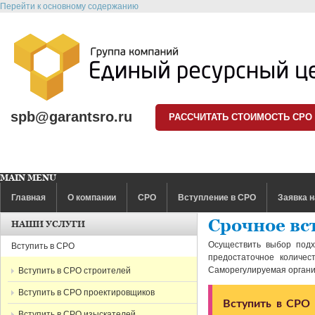
Перейти к основному содержанию
spb@garantsro.ru
РАССЧИТАТЬ СТОИМОСТЬ СРО
MAIN MENU
Главная
О компании
СРО
Вступление в СРО
Заявка н
Срочное вст
НАШИ УСЛУГИ
Осуществить выбор под
Вступить в СРО
предостаточное количе
Саморегулируемая органи
Вступить в СРО строителей
Вступить в СРО проектировщиков
Вступить в СРО 
Вступить в СРО изыскателей