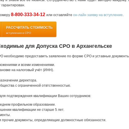
у и знаем все ее нюансы. Сотрудничество с нами будет выгодно каждому. 
 гарантирован.
8-800-333-34-12
номеру
или оставляйте
он-лайн заявку на вступление
.
РАССЧИТАТЬ СТОИМОСТЬ
вступления в СРО
бходимые для Допуска СРО в Архангельске
РО необходимо предоставить заявление по форме СРО и уставные документы
ложениями и всеми изменениями.
ановке на налоговый учёт (ИНН).
назначении директора.
бщества с ограниченной отвтственностью.
для подтверждения квалификации Ваших сотрудников:
еднем профильном образовании.
шении квалификации не старше 5 лет.
менты.
и прочие документы, определяющие должностные обязанности.