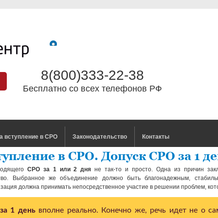
8(800)333-22-38
Бесплатно со всех телефонов РФ
а вступление в СРО
Законодательство
Контакты
упление в СРО. Допуск СРО за 1 д
ходящего
СРО за 1 или 2 дня
не так-то и просто. Одна из причин зак
ство. Выбранное же объединение должно быть благонадежным, стабиль
зация должна принимать непосредственное участие в решении проблем, кото
за 1 день
вполне реально. Конечно же, речь идет не о с