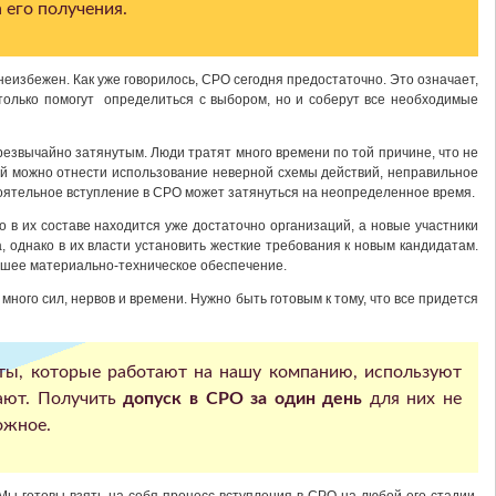
 его получения.
 неизбежен. Как уже говорилось, СРО сегодня предостаточно. Это означает,
олько помогут определиться с выбором, но и соберут все необходимые
резвычайно затянутым. Люди тратят много времени по той причине, что не
ий можно отнести использование неверной схемы действий, неправильное
оятельное вступление в СРО может затянуться на неопределенное время.
о в их составе находится уже достаточно организаций, а новые участники
, однако в их власти установить жесткие требования к новым кандидатам.
ошее материально-техническое обеспечение.
ного сил, нервов и времени. Нужно быть готовым к тому, что все придется
ты, которые работают на нашу компанию, используют
кают. Получить
допуск в СРО за один день
для них не
ожное.