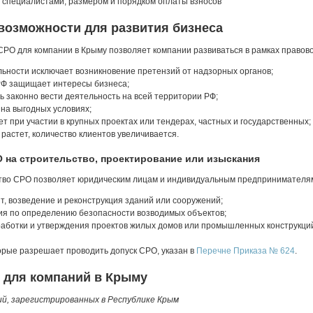
, специалистами, размером и порядком оплаты взносов
возможности для развития бизнеса
СРО для компании в Крыму позволяет компании развиваться в рамках правов
ьности исключает возникновение претензий от надзорных органов;
РФ защищает интересы бизнеса;
 законно вести деятельность на всей территории РФ;
на выгодных условиях;
т при участии в крупных проектах или тендерах, частных и государственных;
 растет, количество клиентов увеличивается.
 на строительство, проектирование или изыскания
во СРО позволяет юридическим лицам и индивидуальным предпринимателям
т, возведение и реконструкция зданий или сооружений;
я по определению безопасности возводимых объектов;
работки и утверждения проектов жилых домов или промышленных конструкци
орые разрешает проводить допуск СРО, указан в
Перечне Приказа № 624
.
 для компаний в Крыму
й, зарегистрированных в Республике Крым