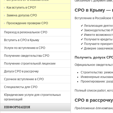
связанные с документами
Как вступить в СРО?
СРО в Крыму — 
Замена допуска СРО
Вступление в Российское 
Прохождение проверки СРО
✔ Легализация деятел
✔ Законодательство 
Переход в региональное СРО
✔ Имеете возможность
✔ Получаете кредиты 
Вступить в СРО в Крыму
✔ Получаете приорите
Услуги по вступлению в СРО
✔ Доверие заказчиков
Получение свидетельства СРО
Получить допуск СРО
Получение строительной лицензии
Официальное свидетельст
Допуск СРО в рассрочку
Строительство: ремон
Инженерные изыскани
Срочное вступление в СРО
Проектирование: раз
Специалисты для СРО
Полный список работ, кот
Юридические услуги для строительных
организаций
СРО в рассрочку
ИНФОРМАЦИЯ
Предложение для компани