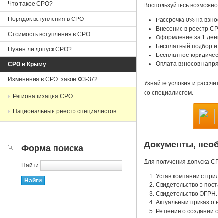
Что такое СРО?
Воспользуйтесь возможнос
Порядок вступления в СРО
Рассрочка 0% на взн
Внесение в реестр С
Стоимость вступления в СРО
Оформление за 1 ден
Бесплатный подбор и
Нужен ли допуск СРО?
Бесплатное юридичес
Оплата взносов напр
СРО в Крыму
Изменения в СРО: закон ФЗ-372
Узнайте условия и рассчи
со специалистом.
Регионализация СРО
Национальный реестр специалистов
Документы, нео
Форма поиска
Для получения допуска С
Найти
Устав компании с при
Cвидетельство о пост
Cвидетельство ОГРН.
Актуальный приказ о 
Решение о создании о