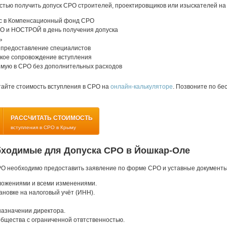
тью получить допуск СРО строителей, проектировщиков или изыскателей на
ос в Компенсационный фонд СРО
РО и НОСТРОЙ в день получения допуска
ь
 предоставление специалистов
кое сопровождение вступления
ямую в СРО без дополнительных расходов
тайте стоимость вступления в СРО на
онлайн-калькуляторе
. Позвоните по б
РАССЧИТАТЬ СТОИМОСТЬ
вступления в СРО в Крыму
бходимые для Допуска СРО в Йошкар-Оле
РО необходимо предоставить заявление по форме СРО и уставные документы
ложениями и всеми изменениями.
ановке на налоговый учёт (ИНН).
назначении директора.
бщества с ограниченной отвтственностью.