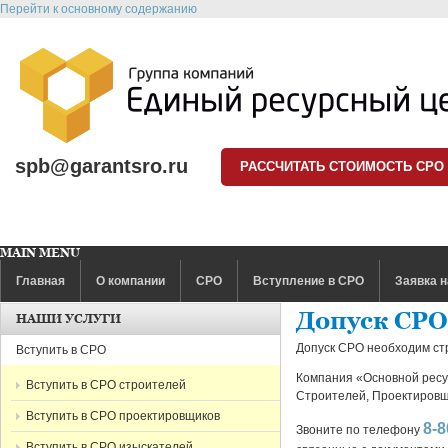
Перейти к основному содержанию
spb@garantsro.ru
РАССЧИТАТЬ СТОИМОСТЬ СРО
MAIN MENU
Главная
О компании
СРО
Вступление в СРО
Заявка н
Допуск СРО
НАШИ УСЛУГИ
Допуск СРО необходим ст
Вступить в СРО
Компания «Основной ресу
Вступить в СРО строителей
Строителей, Проектировщ
Вступить в СРО проектировщиков
8-8
Звоните по телефону
Вступить в СРО изыскателей