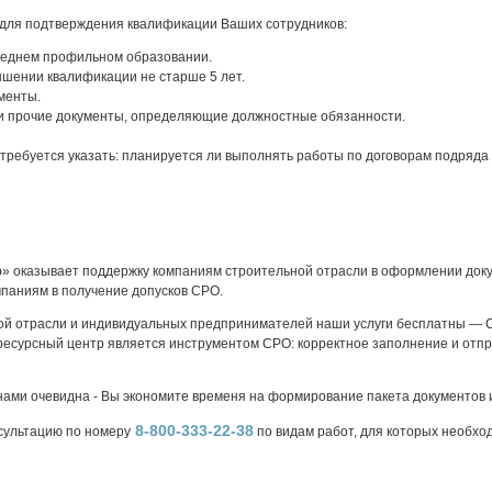
для подтверждения квалификации Ваших сотрудников:
еднем профильном образовании.
шении квалификации не старше 5 лет.
менты.
и прочие документы, определяющие должностные обязанности.
требуется указать: планируется ли выполнять работы по договорам подряда 
» оказывает поддержку компаниям строительной отрасли в оформлении доку
мпаниям в получение допусков СРО.
ой отрасли и индивидуальных предпринимателей наши услуги бесплатны — 
есурсный центр является инструментом СРО: корректное заполнение и отпр
нами очевидна - Вы экономите временя на формирование пакета документов 
8-800-333-22-38
сультацию по номеру
по видам работ, для которых необхо