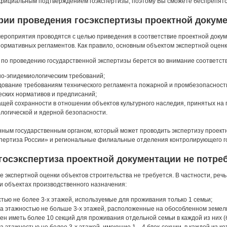
официальным подтверждением гоэкспертизы, поэтому Вы сможете беспрепятс
рии проведения госэкспертизы проектной докуме
мероприятия проводятся с целью приведения в соответствие проектной доку
ормативных регламентов. Как правило, основным объектом экспертной оценк
 по проведению государственной экспертизы берется во внимание соответст
о-эпидемиологическим требований;
дование требованиям технического регламента пожарной и промбезопасност
ских нормативов и предписаний;
ей сохранности в отношении объектов культурного наследия, принятых на 
логической и ядерной безопасности.
ным государственным органом, который может проводить экспертизу проект
спертиза России» и региональные филиальные отделения контролирующего г
 госэкспертиза проектной документации не потре
е экспертной оценки объектов строительства не требуется. В частности, ре
и объектах производственного назначения:
ью не более 3-х этажей, используемые для проживания только 1 семьи;
 этажностью не больше 3-х этажей, расположенные на обособленном земель
ен иметь более 10 секций для проживания отдельной семьи в каждой из них (б