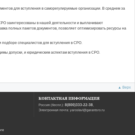
ментов для вступления в саморегулируемые организации. В среднем за
СРО заинтересованы в нашей деятельности и выплачивают
авка полных пакетов документов, позволяет оптимизировать ресурсы на
и подборе специалистов для вступления в СРО.
димы допуски, и юридическим аспектам вступления в СРО.
▲ Верх
КОНТАКТНАЯ ИНФОРМАЦИЯ
8(800)333-22-38
Россия (беспл.):
,
Электронная почта:
yaroslavl@garantsro.ru
рге