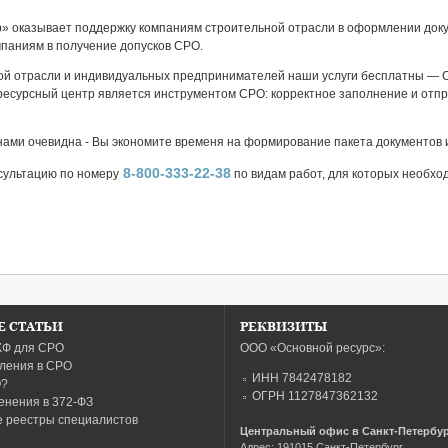
» оказывает поддержку компаниям строительной отрасли в оформлении доку
мпаниям в получение допусков СРО.
ой отрасли и индивидуальных предпринимателей наши услуги бесплатны — 
есурсный центр является инструментом СРО: корректное заполнение и отпр
нами очевидна - Вы экономите временя на формирование пакета документов 
8-800-333-22-38
сультацию по номеру
по видам работ, для которых необхо
 СТАТЬИ
РЕКВИЗИТЫ
КФ для СРО
ООО «Основной ресурс»:
пления в СРО
ИНН 7842478182
О?
ОГРН 1127847362132
енения в 372-ФЗ
 реестры специалистов
Центральный офис в Санкт-Петербу
Адрес:
191015
Санкт-Петербург
,