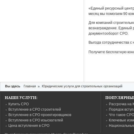
«Единый ресурсный центр
месяц мы помогаем 90 ко
Для компаний строительн
вознаграждение. Единый р
документооборот СРО.
Выгода сотрудничества с 
Получите бесплатную кон
Вы здесь
Главная
»
Юридические услуги для строительных организаций
НАШИ УСЛУГИ:
ПОПУЛЯРНЫЕ
Купить СРО
Рассрочка на 
Вступление в СРО строителей
Порядок всту
Вступление в СРО проектировщиков
Что такое СР
Вступление в СРО изыскателей
Ключевые изм
Цена вступления в СРО
Национальные