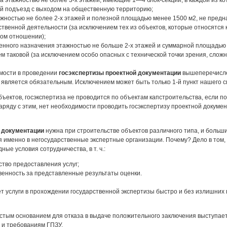
 этажностью не более 3-х этажей, имеющие 1—4 блок-секции, в каждой из к
й подъезд с выходом на общественную территорию;
жностью не более 2-х этажей и полезной площадью менее 1500 м2, не пре
твенной деятельности (за исключением тех из объектов, которые относятся 
ком отношении);
енного назначения этажностью не больше 2-х этажей и суммарной площадью
ем таковой (за исключением особо опасных с технической точки зрения, сложн
имости в проведении
госэкспертизы проектной документации
вышеперечислен
 является обязательным. Исключением может быть только 1-й пункт нашего с
ектов, госэкспертиза не проводится по объектам капстроительства, если п
аряду с этим, нет необходимости проводить госэкспертизу проектной докуме
й документации
нужна при строительстве объектов различного типа, и боль
именно в негосударственные экспертные организации. Почему? Дело в том, 
ные условия сотрудничества, в т. ч.:
ство предоставления услуг;
енность за представленные результаты оценки.
 услуги в прохождении государственной экспертизы быстро и без излишних
стым основанием для отказа в выдаче положительного заключения выступает
и требованиям ГПЗУ.