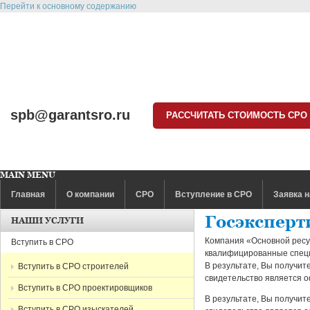
Перейти к основному содержанию
spb@garantsro.ru
РАССЧИТАТЬ СТОИМОСТЬ СРО
MAIN MENU
Главная
О компании
СРО
Вступление в СРО
Заявка н
Госэксперт
НАШИ УСЛУГИ
Компания «Основной ресур
Вступить в СРО
квалифицированные специ
В результате, Вы получи
Вступить в СРО строителей
свидетельство является 
Вступить в СРО проектировщиков
В результате, Вы получи
Вступить в СРО изыскателей