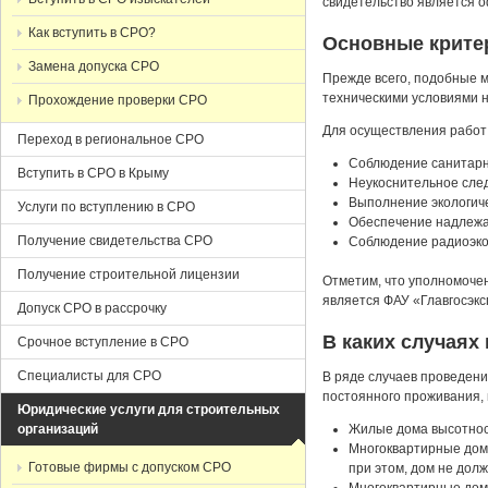
свидетельство является 
Как вступить в СРО?
Основные крите
Замена допуска СРО
Прежде всего, подобные 
техническими условиями н
Прохождение проверки СРО
Для осуществления работ
Переход в региональное СРО
Соблюдение санитарн
Вступить в СРО в Крыму
Неукоснительное сле
Выполнение экологиче
Услуги по вступлению в СРО
Обеспечение надлежащ
Получение свидетельства СРО
Соблюдение радиоэко
Получение строительной лицензии
Отметим, что уполномочен
является ФАУ «Главгосэк
Допуск СРО в рассрочку
В каких случаях
Срочное вступление в СРО
Специалисты для СРО
В ряде случаев проведени
постоянного проживания, 
Юридические услуги для строительных
организаций
Жилые дома высотност
Многоквартирные дома
Готовые фирмы с допуском СРО
при этом, дом не долж