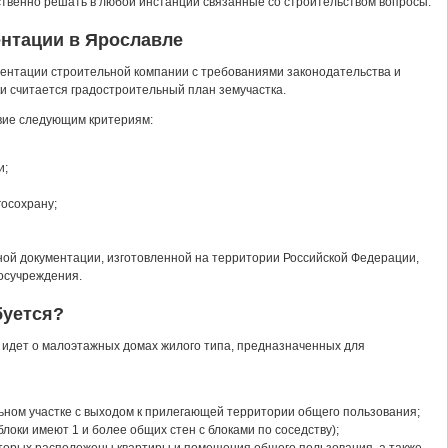
твенно решать в любой инстанции связанные со строительством вопросы.
нтации в Ярославле
ментации строительной компании с требованиями законодательства и
и считается градостроительный план земучастка.
вие следующим критериям:
и;
госохрану;
ной документации, изготовленной на территории Российской Федерации,
осучреждения.
буется?
чь идет о малоэтажных домах жилого типа, предназначенных для
ном участке с выходом к прилегающей территории общего пользования;
локи имеют 1 и более общих стен с блоками по соседству);