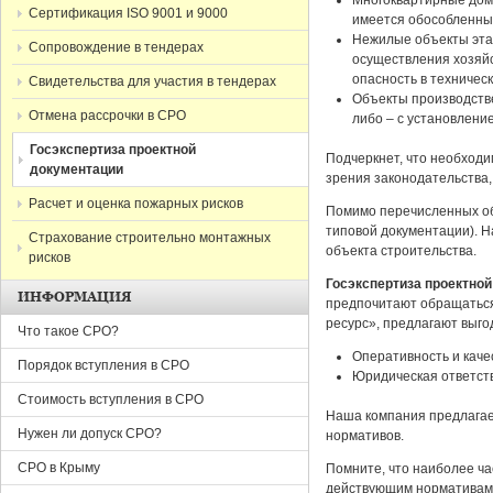
Многоквартирные дома
Сертификация ISO 9001 и 9000
имеется обособленны
Нежилые объекты эта
Сопровождение в тендерах
осуществления хозяйс
опасность в техничес
Свидетельства для участия в тендерах
Объекты производств
Отмена рассрочки в СРО
либо – с установлени
Госэкспертиза проектной
Подчеркнет, что необход
документации
зрения законодательства,
Расчет и оценка пожарных рисков
Помимо перечисленных объ
типовой документации). Н
Страхование строительно монтажных
объекта строительства.
рисков
Госэкспертиза проектно
ИНФОРМАЦИЯ
предпочитают обращаться 
ресурс», предлагают выгод
Что такое СРО?
Оперативность и каче
Порядок вступления в СРО
Юридическая ответств
Стоимость вступления в СРО
Наша компания предлагает
Нужен ли допуск СРО?
нормативов.
СРО в Крыму
Помните, что наиболее ча
действующим нормативам 