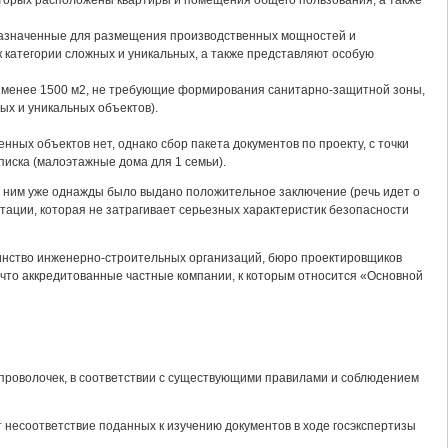
оторых расположены квартиры и помещения общего пользования, а также
дназначенные для размещения производственных мощностей и
к категории сложных и уникальных, а также представляют особую
 менее 1500 м2, не требующие формирования санитарно-защитной зоны,
ых и уникальных объектов).
ных объектов нет, однако сбор пакета документов по проекту, с точки
писка (малоэтажные дома для 1 семьи).
о ним уже однажды было выдано положительное заключение (речь идет о
нтации, которая не затрагивает серьезных характеристик безопасности
шинство инженерно-строительных организаций, бюро проектировщиков
что аккредитованные частные компании, к которым относится «Основной
 проволочек, в соответствии с существующими правилами и соблюдением
 несоответствие поданных к изучению документов в ходе госэкспертизы