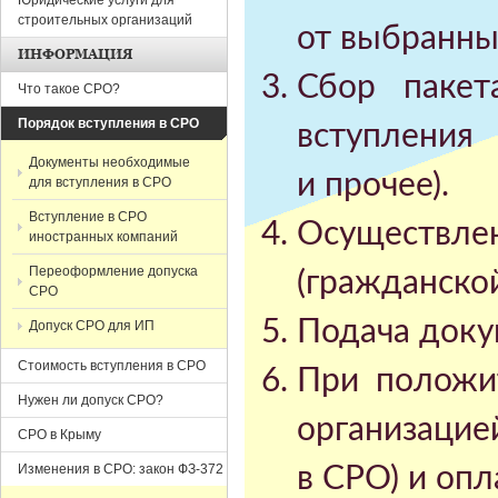
Юридические услуги для
строительных организаций
от выбранны
ИНФОРМАЦИЯ
Сбор пакет
Что такое СРО?
Порядок вступления в СРО
вступлени
Документы необходимые
и прочее).
для вступления в СРО
Вступление в СРО
Осуществл
иностранных компаний
Переоформление допуска
(гражданско
СРО
Подача доку
Допуск СРО для ИП
Стоимость вступления в СРО
При положи
Нужен ли допуск СРО?
организац
СРО в Крыму
Изменения в СРО: закон ФЗ-372
в СРО) и опл