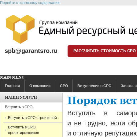
Перейти к основному содержанию
spb@garantsro.ru
РАССЧИТАТЬ СТОИМОСТЬ СРО
MAIN MENU
Главная
О компании
СРО
Вступление в СРО
Заявка н
Порядок вст
НАШИ УСЛУГИ
Вступить в СРО
Вступить в самор
Вступить в СРО строителей
и не трудно, если о
Вступить в СРО
и отличную репутацию
проектировщиков