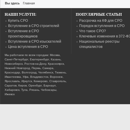
Вы здесь
Главная
НАШИ УСЛУГИ:
ПОПУЛЯРНЫЕ СТАТЬИ
Купить СРО
Рассрочка на КФ для СРО
Вступление в СРО строителей
Порядок вступления в СРО
Вступление в СРО
Что такое СРО?
проектировщиков
Ключевые изменения в 372-Ф
Вступление в СРО изыскателей
Национальные реестры
Цена вступления в СРО
специалистов
Мы работаем по всем городам: Москва,
Санкт-Петербург, Екатеринбург, Казань,
Новосибирск, Ростов-на-Дону, Красноярск,
Нижний Новгород, Пермь, Самара,
Краснодар, Волгоград, Челябинск, Тюмень,
Ивантеевка, Уфа, Владивосток, Воронеж,
Ярославль, Иркутск, Кемерово, Ставрополь,
Саратов, Киров, Оренбург, Барнаул,
Хабаровск, Тула, Рязань, Чебоксары,
Ижевск