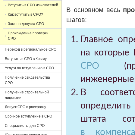
Вступить в СРО изыскателей
В основном весь
про
Как вступить в СРО?
шагов:
Замена допуска СРО
Прохождение проверки
Главное опр
СРО
Переход в региональное СРО
на которые
Вступить в СРО в Крыму
СРО
(прое
Услуги по вступлению в СРО
инженерные и
Получение свидетельства
СРО
В соответ
Получение строительной
лицензии
определить
Допуск СРО в рассрочку
Срочное вступление в СРО
штата с
Специалисты для СРО
в компенс