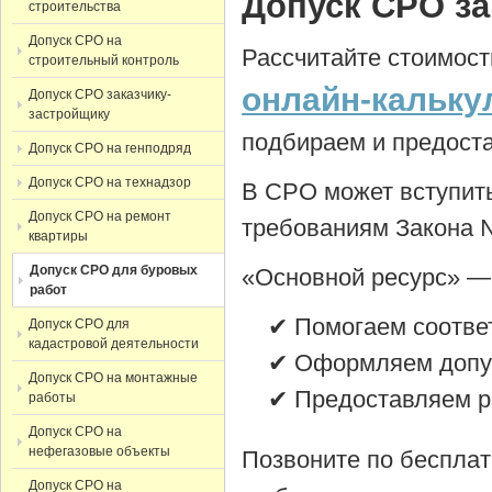
Допуск СРО за
строительства
Допуск СРО на
Рассчитайте стоимос
строительный контроль
онлайн-кальку
Допуск СРО заказчику-
застройщику
подбираем и предост
Допуск СРО на генподряд
Допуск СРО на технадзор
В СРО может вступить
Допуск СРО на ремонт
требованиям
Закона 
квартиры
Допуск СРО для буровых
«Основной ресурс» —
работ
✔ Помогаем соотве
Допуск СРО для
кадастровой деятельности
✔ Оформляем допуск
Допуск СРО на монтажные
✔ Предоставляем ра
работы
Допуск СРО на
нефегазовые объекты
Позвоните по беспла
Допуск СРО на