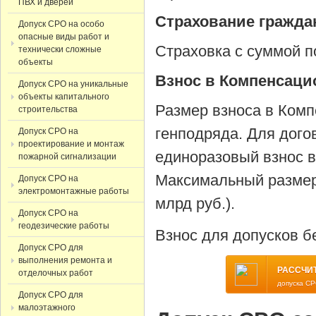
ПВХ и дверей
Страхование гражда
Допуск СРО на особо
опасные виды работ и
Страховка с суммой по
технически сложные
объекты
Взнос в Компенсац
Допуск СРО на уникальные
объекты капитального
Размер взноса в Комп
строительства
генподряда. Для дого
Допуск СРО на
проектирование и монтаж
единоразовый взнос в
пожарной сигнализации
Максимальный размер 
Допуск СРО на
электромонтажные работы
млрд руб.).
Допуск СРО на
геодезические работы
Взнос для допусков б
Допуск СРО для
выполнения ремонта и
РАССЧИ
отделочных работ
допуска СР
Допуск СРО для
малоэтажного