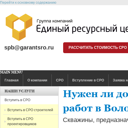
Перейти к основному содержанию
spb@garantsro.ru
РАССЧИТАТЬ СТОИМОСТЬ СРО
MAIN MENU
Главная
О компании
СРО
Вступление в СРО
Заявка н
Нужен ли до
НАШИ УСЛУГИ
Вступить в СРО
работ в Вол
Вступить в СРО строителей
Скважины, предназна
Вступить в СРО
проектировщиков