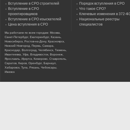
Вступление в СРО строителей
Порядок вступления в СРО
Вступление в СРО
Что такое СРО?
проектировщиков
Ключевые изменения в 372-Ф
Вступление в СРО изыскателей
Национальные реестры
Цена вступления в СРО
специалистов
Мы работаем по всем городам: Москва,
Санкт-Петербург, Екатеринбург, Казань,
Новосибирск, Ростов-на-Дону, Красноярск,
Нижний Новгород, Пермь, Самара,
Краснодар, Волгоград, Челябинск, Тюмень,
Ивантеевка, Уфа, Владивосток, Воронеж,
Ярославль, Иркутск, Кемерово, Ставрополь,
Саратов, Киров, Оренбург, Барнаул,
Хабаровск, Тула, Рязань, Чебоксары,
Ижевск