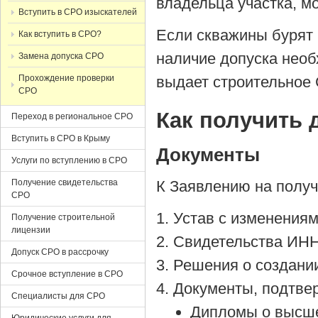
владельца участка, м
Вступить в СРО изыскателей
Если скважины бурят в
Как вступить в СРО?
наличие допуска нео
Замена допуска СРО
Прохождение проверки
выдает строительное
СРО
Как получить 
Переход в региональное СРО
Вступить в СРО в Крыму
Документы
Услуги по вступлению в СРО
Получение свидетельства
К Заявлению на получ
СРО
Устав с изменения
Получение строительной
лицензии
Свидетельства ИН
Допуск СРО в рассрочку
Решения о создании
Срочное вступление в СРО
Документы, подтве
Специалисты для СРО
Дипломы о высше