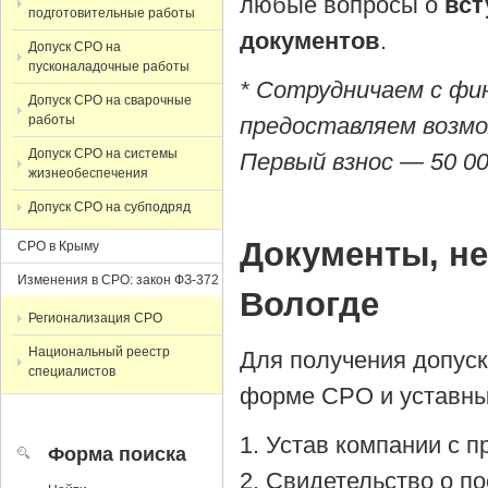
любые вопросы о
вст
подготовительные работы
документов
.
Допуск СРО на
пусконаладочные работы
* Сотрудничаем с фи
Допуск СРО на сварочные
работы
предоставляем возмо
Допуск СРО на системы
Первый взнос — 50 00
жизнеобеспечения
Допуск СРО на субподряд
Документы, н
СРО в Крыму
Изменения в СРО: закон ФЗ-372
Вологде
Регионализация СРО
Национальный реестр
Для получения допус
специалистов
форме СРО и уставны
Устав компании с 
Форма поиска
Cвидетельство о по