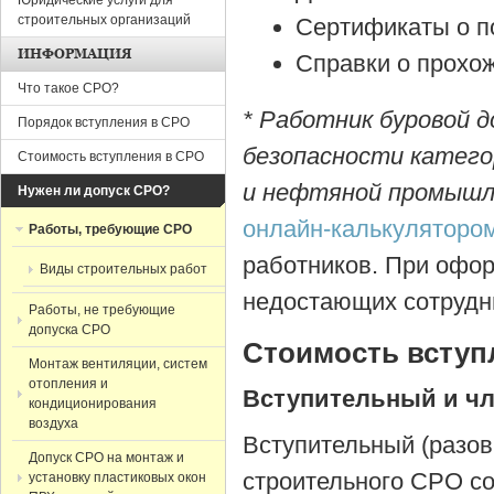
Юридические услуги для
строительных организаций
Сертификаты о п
ИНФОРМАЦИЯ
Справки о прохож
Что такое СРО?
* Работник буровой
Порядок вступления в СРО
безопасности категор
Стоимость вступления в СРО
и нефтяной промышл
Нужен ли допуск СРО?
онлайн-калькуляторо
Работы, требующие СРО
работников. При офо
Виды строительных работ
недостающих сотрудн
Работы, не требующие
допуска СРО
Стоимость вступ
Монтаж вентиляции, систем
отопления и
Вступительный и ч
кондиционирования
воздуха
Вступительный (разов
Допуск СРО на монтаж и
строительного СРО со
установку пластиковых окон