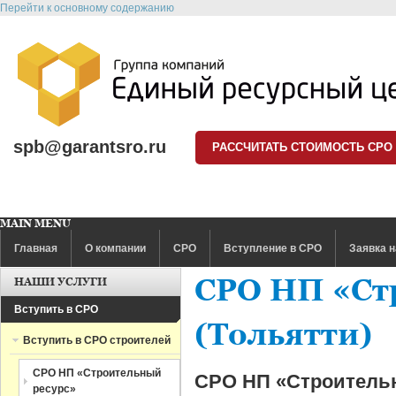
Перейти к основному содержанию
spb@garantsro.ru
РАССЧИТАТЬ СТОИМОСТЬ СРО
MAIN MENU
Главная
О компании
СРО
Вступление в СРО
Заявка н
СРО НП «Ст
НАШИ УСЛУГИ
Вступить в СРО
(Тольятти)
Вступить в СРО строителей
СРО НП «Строительный
СРО НП «Строитель
ресурс»