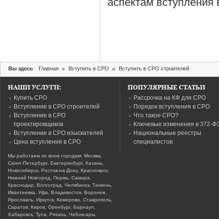
аспектам вступления 
Вы здесь
Главная
»
Вступить в СРО
»
Вступить в СРО строителей
НАШИ УСЛУГИ:
ПОПУЛЯРНЫЕ СТАТЬИ
Купить СРО
Рассрочка на КФ для СРО
Вступление в СРО строителей
Порядок вступления в СРО
Вступление в СРО
Что такое СРО?
проектировщиков
Ключевые изменения в 372-Ф
Вступление в СРО изыскателей
Национальные реестры
Цена вступления в СРО
специалистов
Мы работаем по всем городам: Москва,
Санкт-Петербург, Екатеринбург, Казань,
Новосибирск, Ростов-на-Дону, Красноярск,
Нижний Новгород, Пермь, Самара,
Краснодар, Волгоград, Челябинск, Тюмень,
Ивантеевка, Уфа, Владивосток, Воронеж,
Ярославль, Иркутск, Кемерово, Ставрополь,
Саратов, Киров, Оренбург, Барнаул,
Хабаровск, Тула, Рязань, Чебоксары,