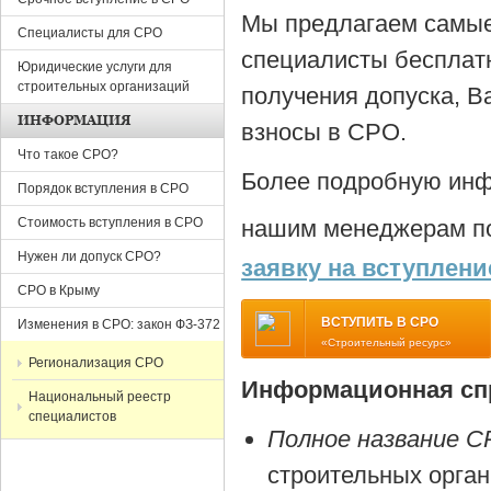
Мы предлагаем самые
Специалисты для СРО
специалисты бесплат
Юридические услуги для
строительных организаций
получения допуска, В
ИНФОРМАЦИЯ
взносы в СРО.
Что такое СРО?
Более подробную инф
Порядок вступления в СРО
Стоимость вступления в СРО
нашим менеджерам по
Нужен ли допуск СРО?
заявку на вступлени
СРО в Крыму
ВСТУПИТЬ В СРО
Изменения в СРО: закон ФЗ-372
«Строительный ресурс»
Регионализация СРО
Информационная спр
Национальный реестр
специалистов
Полное название С
строительных орга