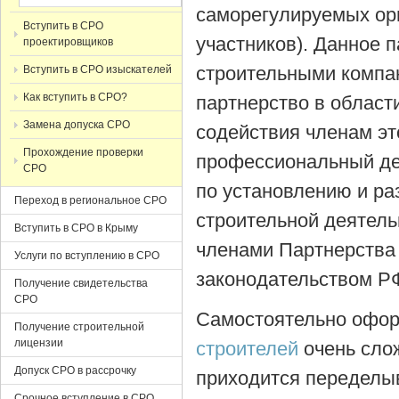
саморегулируемых орг
Вступить в СРО
участников). Данное 
проектировщиков
строительными компа
Вступить в СРО изыскателей
Как вступить в СРО?
партнерство в област
Замена допуска СРО
содействия членам эт
Прохождение проверки
профессиональный дея
СРО
по установлению и ра
Переход в региональное СРО
строительной деятель
Вступить в СРО в Крыму
членами Партнерства 
Услуги по вступлению в СРО
законодательством Р
Получение свидетельства
СРО
Самостоятельно офор
Получение строительной
лицензии
строителей
очень слож
Допуск СРО в рассрочку
приходится переделыв
Срочное вступление в СРО