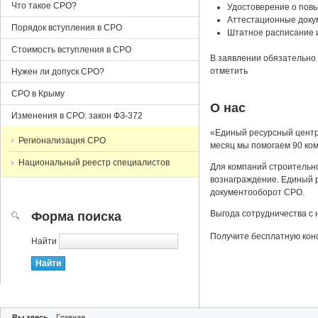
Что такое СРО?
Удостоверение о повы
Аттестационные доку
Порядок вступления в СРО
Штатное расписание 
Стоимость вступления в СРО
В заявлении обязательно 
отметить
Нужен ли допуск СРО?
СРО в Крыму
О нас
Изменения в СРО: закон ФЗ-372
«Единый ресурсный центр
Регионализация СРО
месяц мы помогаем 90 ко
Национальный реестр специалистов
Для компаний строительн
вознаграждение. Единый р
документооборот СРО.
Выгода сотрудничества с 
Форма поиска
Получите бесплатную кон
Найти
Вы здесь
Главная