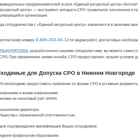
ндивидуальных предпринимателей услуги «Единый ресурсный центр» беспла
ресурсный центр» — инструмент аппарата СРО: правильное заполнение и пр
улирующейся организации.
ода сотрудничества с «Единый ресурсный центр» заключается в экономии вр
8-800-333-34-12
бесплатному номеру
по видам работ, для которых необход
лькулятора
, разработанного нашими специалистами, вы можете самосто
в СРО. При оформлении заявки онлайн, СРО предоставляют лучшие условия д
бходимые для Допуска СРО в Нижнем Новгороде
РО необходимо предоставить заявление по форме СРО и уставные документы
ложениями и всеми изменениями.
ановке на налоговый учёт (ИНН).
назначении директора.
бщества с ограниченной отвтственностью.
для подтверждения квалификации Ваших сотрудников:
еднем профильном образовании.