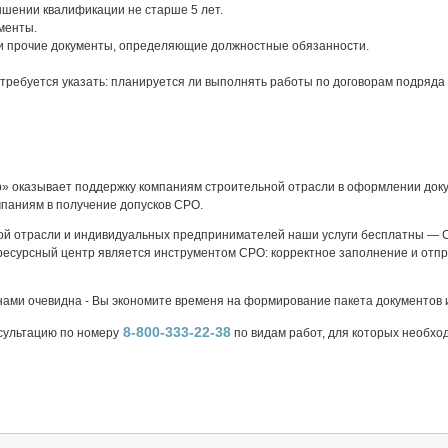
шении квалификации не старше 5 лет.
менты.
и прочие документы, определяющие должностные обязанности.
требуется указать: планируется ли выполнять работы по договорам подряда 
» оказывает поддержку компаниям строительной отрасли в оформлении доку
мпаниям в получение допусков СРО.
ой отрасли и индивидуальных предпринимателей наши услуги бесплатны — 
есурсный центр является инструментом СРО: корректное заполнение и отпр
нами очевидна - Вы экономите временя на формирование пакета документов 
8-800-333-22-38
сультацию по номеру
по видам работ, для которых необхо