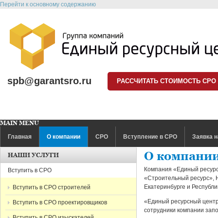
Перейти к основному содержанию
spb@garantsro.ru
РАССЧИТАТЬ СТОИМОСТЬ СРО
MAIN MENU
Главная
О компании
СРО
Вступление в СРО
Заявка н
О компани
НАШИ УСЛУГИ
Компания «Единый ресурс
Вступить в СРО
«Строительный ресурс»,
Екатеринбурге и Республи
Вступить в СРО строителей
«Единый ресурсный центр
Вступить в СРО проектировщиков
сотрудники компании запо
Вступить в СРО изыскателей