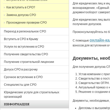
Для юридических лиц и и
Как вступить в СРО?
вознараждение. «Единый 
документооборот саморег
Замена допуска СРО
Для юридических лиц выг
Прохождение проверки СРО
получения допусков.
Переход в региональное СРО
Проконсультируйтесь по 
Вступить в СРО в Крыму
онлайн-ка
С помощью
взносов для вступления 
Услуги по вступлению в СРО
Получение свидетельства СРО
Документы, нео
Получение строительной лицензии
Для получения допуска С
Допуск СРО в рассрочку
Устав компании с при
Срочное вступление в СРО
Cвидетельство о пост
Cвидетельство ОГРН.
Специалисты для СРО
Актуальный приказ о 
Решение о создании о
Юридические услуги для строительных
организаций
Документы, необходимые 
ИНФОРМАЦИЯ
Дипломы о высшем/ср