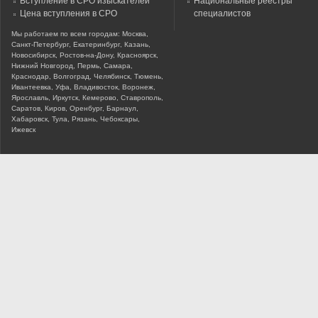
Вступление в СРО изыскателей
Национальные реестры
Цена вступления в СРО
специалистов
Мы работаем по всем городам: Москва,
Санкт-Петербург, Екатеринбург, Казань,
Новосибирск, Ростов-на-Дону, Красноярск,
Нижний Новгород, Пермь, Самара,
Краснодар, Волгоград, Челябинск, Тюмень,
Ивантеевка, Уфа, Владивосток, Воронеж,
Ярославль, Иркутск, Кемерово, Ставрополь,
Саратов, Киров, Оренбург, Барнаул,
Хабаровск, Тула, Рязань, Чебоксары,
Ижевск