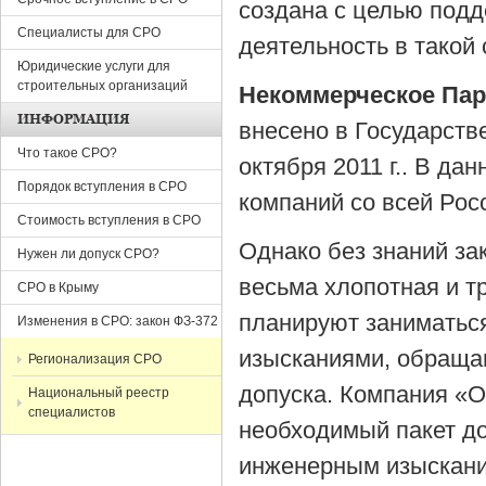
создана с целью под
Специалисты для СРО
деятельность в такой
Юридические услуги для
строительных организаций
Некоммерческое Пар
ИНФОРМАЦИЯ
внесено в Государств
Что такое СРО?
октября 2011 г.. В д
Порядок вступления в СРО
компаний со всей Ро
Стоимость вступления в СРО
Однако без знаний за
Нужен ли допуск СРО?
весьма хлопотная и т
СРО в Крыму
планируют заниматьс
Изменения в СРО: закон ФЗ-372
изысканиями, обраща
Регионализация СРО
допуска. Компания «О
Национальный реестр
специалистов
необходимый пакет до
инженерным изыскан