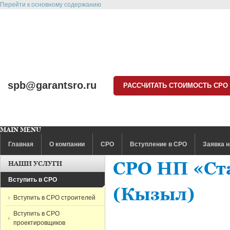
Перейти к основному содержанию
spb@garantsro.ru
РАССЧИТАТЬ СТОИМОСТЬ СРО
MAIN MENU
Главная
О компании
СРО
Вступление в СРО
Заявка н
СРО НП «Ст
НАШИ УСЛУГИ
Вступить в СРО
(Кызыл)
Вступить в СРО строителей
Вступить в СРО
проектировщиков