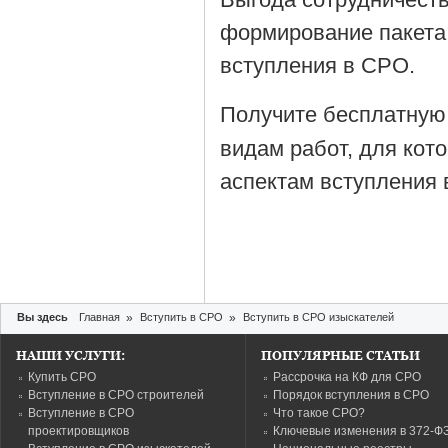
формирование пакета
вступления в СРО.
Получите бесплатную
видам работ, для кот
аспектам вступления 
Вы здесь
Главная
»
Вступить в СРО
»
Вступить в СРО изыскателей
НАШИ УСЛУГИ:
ПОПУЛЯРНЫЕ СТАТЬИ
Купить СРО
Рассрочка на КФ для СРО
Вступление в СРО строителей
Порядок вступления в СРО
Вступление в СРО
Что такое СРО?
проектировщиков
Ключевые изменения в 372-Ф