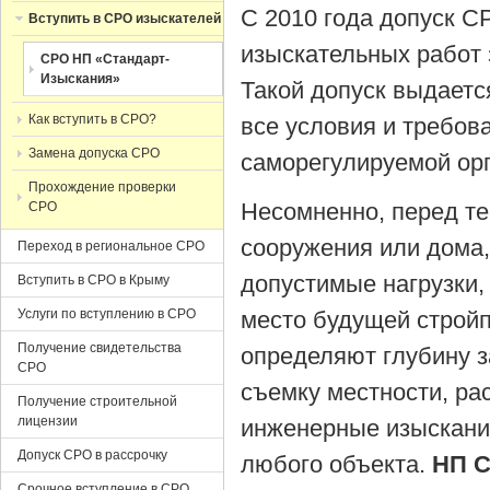
С 2010 года допуск С
Вступить в СРО изыскателей
изыскательных работ 
СРО НП «Стандарт-
Изыскания»
Такой допуск выдаетс
Как вступить в СРО?
все условия и требов
Замена допуска СРО
саморегулируемой ор
Прохождение проверки
Несомненно, перед те
СРО
сооружения или дома,
Переход в региональное СРО
допустимые нагрузки,
Вступить в СРО в Крыму
Услуги по вступлению в СРО
место будущей строй
Получение свидетельства
определяют глубину з
СРО
съемку местности, ра
Получение строительной
лицензии
инженерные изыскани
Допуск СРО в рассрочку
любого объекта.
НП С
Срочное вступление в СРО