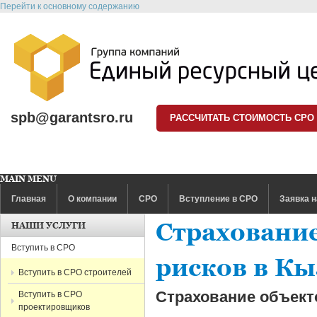
Перейти к основному содержанию
spb@garantsro.ru
РАССЧИТАТЬ СТОИМОСТЬ СРО
MAIN MENU
Главная
О компании
СРО
Вступление в СРО
Заявка н
Страховани
НАШИ УСЛУГИ
Вступить в СРО
рисков в К
Вступить в СРО строителей
Страхование объек
Вступить в СРО
проектировщиков