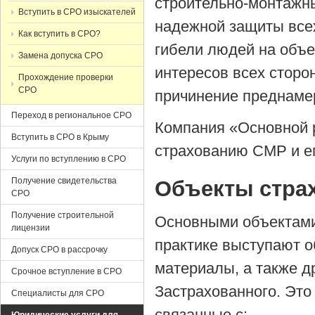
строительно-монтажны
Вступить в СРО изыскателей
надежной защиты всех
Как вступить в СРО?
гибели людей на объе
Замена допуска СРО
интересов всех сторо
Прохождение проверки
СРО
причинение преднаме
Переход в региональное СРО
Компания «Основной р
Вступить в СРО в Крыму
страхованию СМР и ег
Услуги по вступлению в СРО
Получение свидетельства
Объекты стра
СРО
Получение строительной
Основными объектами
лицензии
практике выступают о
Допуск СРО в рассрочку
материалы, а также д
Срочное вступление в СРО
Застрахованного. Эт
Специалисты для СРО
связанные с: