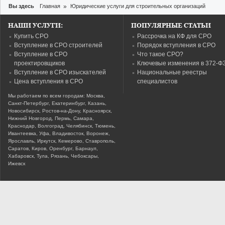
Вы здесь
Главная
»
Юридические услуги для строительных организаций
НАШИ УСЛУГИ:
ПОПУЛЯРНЫЕ СТАТЬИ
Купить СРО
Рассрочка на КФ для СРО
Вступление в СРО строителей
Порядок вступления в СРО
Вступление в СРО
Что такое СРО?
проектировщиков
Ключевые изменения в 372-Ф
Вступление в СРО изыскателей
Национальные реестры
Цена вступления в СРО
специалистов
Мы работаем по всем городам: Москва,
Санкт-Петербург, Екатеринбург, Казань,
Новосибирск, Ростов-на-Дону, Красноярск,
Нижний Новгород, Пермь, Самара,
Краснодар, Волгоград, Челябинск, Тюмень,
Ивантеевка, Уфа, Владивосток, Воронеж,
Ярославль, Иркутск, Кемерово, Ставрополь,
Саратов, Киров, Оренбург, Барнаул,
Хабаровск, Тула, Рязань, Чебоксары,
Ижевск