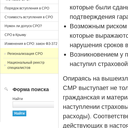
которые были сдан
Порядок вступления в СРО
подтверждения гар
Стоимость вступления в СРО
Возможным риском 
Нужен ли допуск СРО?
которые выражаютс
СРО в Крыму
нарушения сроков 
Изменения в СРО: закон ФЗ-372
Возникновением у 
Регионализация СРО
наступил страховой
Национальный реестр
специалистов
Опираясь на вышеизл
СМР выступает не тол
Форма поиска
гражданская и матери
Найти
наступлении страхов
расходы). Соответств
действующих в насто