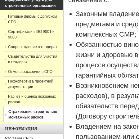
Юридические услуги для
строительных организаций
Законным владение
Готовые фирмы с допуском
СРО
предметами и сред
Сертификация ISO 9001 и
комплексных СМР;
9000
Обязанностью вино
Сопровождение в тендерах
жизни и здоровью в
Свидетельства для участия
в тендерах
процессе осуществ
Отмена рассрочки в СРО
гарантийных обязат
Госэкспертиза проектной
Возникновением не
документации
расходов), в резул
Расчет и оценка пожарных
рисков
обязательств перед
Страхование строительно
(Договору строител
монтажных рисков
Владением на зако
ИНФОРМАЦИЯ
пользованием или 
Что такое СРО?