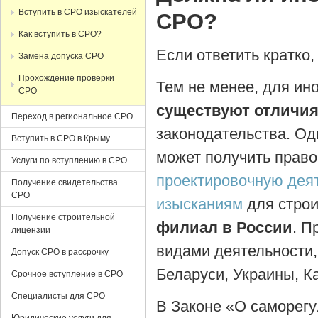
Вступить в СРО изыскателей
СРО?
Как вступить в СРО?
Если ответить кратко
Замена допуска СРО
Прохождение проверки
Тем не менее, для ин
СРО
существуют отличи
Переход в региональное СРО
законодательства. Од
Вступить в СРО в Крыму
может получить прав
Услуги по вступлению в СРО
проектировочную дея
Получение свидетельства
СРО
изысканиям
для строи
Получение строительной
филиал в России
. П
лицензии
видами деятельности,
Допуск СРО в рассрочку
Беларуси, Украины, Ка
Срочное вступление в СРО
Специалисты для СРО
В Законе «О саморег