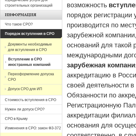
Юридические услуги для
возможность
вступле
строительных организаций
порядок регистрации 
ИНФОРМАЦИЯ
производится по мест
Что такое СРО?
зарубежной компании,
Порядок вступления в СРО
оснований для такой р
Документы необходимые
для вступления в СРО
международными дого
Вступление в СРО
зарубежная компани
иностранных компаний
аккредитацию в Росси
Переоформление допуска
СРО
своей деятельности в
Допуск СРО для ИП
Обязанности по аккр
Стоимость вступления в СРО
Регистрационную Пал
Нужен ли допуск СРО?
аккредитации филиал
СРО в Крыму
основания для осущес
Изменения в СРО: закон ФЗ-372
соответственно, в сл