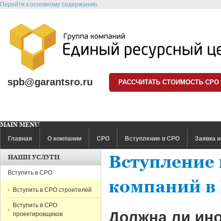
Перейти к основному содержанию
spb@garantsro.ru
РАССЧИТАТЬ СТОИМОСТЬ СРО
MAIN MENU
Главная
О компании
СРО
Вступление в СРО
Заявка н
Вступление
НАШИ УСЛУГИ
Вступить в СРО
компаний в
Вступить в СРО строителей
Вступить в СРО
Должна ли ино
проектировщиков