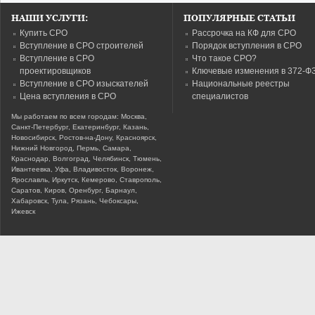
НАШИ УСЛУГИ:
ПОПУЛЯРНЫЕ СТАТЬИ
Купить СРО
Рассрочка на КФ для СРО
Вступление в СРО строителей
Порядок вступления в СРО
Вступление в СРО
Что такое СРО?
проектировщиков
Ключевые изменения в 372-Ф
Вступление в СРО изыскателей
Национальные реестры
Цена вступления в СРО
специалистов
Мы работаем по всем городам: Москва,
Санкт-Петербург, Екатеринбург, Казань,
Новосибирск, Ростов-на-Дону, Красноярск,
Нижний Новгород, Пермь, Самара,
Краснодар, Волгоград, Челябинск, Тюмень,
Ивантеевка, Уфа, Владивосток, Воронеж,
Ярославль, Иркутск, Кемерово, Ставрополь,
Саратов, Киров, Оренбург, Барнаул,
Хабаровск, Тула, Рязань, Чебоксары,
Ижевск