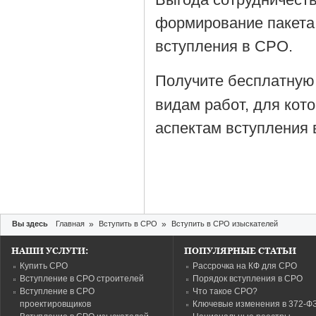
формирование пакета
вступления в СРО.
Получите бесплатную
видам работ, для кот
аспектам вступления 
Вы здесь
Главная
»
Вступить в СРО
»
Вступить в СРО изыскателей
НАШИ УСЛУГИ:
ПОПУЛЯРНЫЕ СТАТЬИ
Купить СРО
Рассрочка на КФ для СРО
Вступление в СРО строителей
Порядок вступления в СРО
Вступление в СРО
Что такое СРО?
проектировщиков
Ключевые изменения в 372-Ф