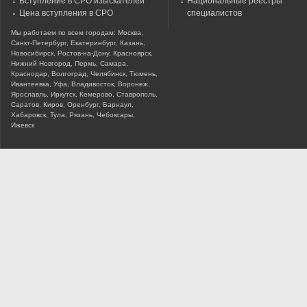
Вступление в СРО изыскателей
Национальные реестры
Цена вступления в СРО
специалистов
Мы работаем по всем городам: Москва,
Санкт-Петербург, Екатеринбург, Казань,
Новосибирск, Ростов-на-Дону, Красноярск,
Нижний Новгород, Пермь, Самара,
Краснодар, Волгоград, Челябинск, Тюмень,
Ивантеевка, Уфа, Владивосток, Воронеж,
Ярославль, Иркутск, Кемерово, Ставрополь,
Саратов, Киров, Оренбург, Барнаул,
Хабаровск, Тула, Рязань, Чебоксары,
Ижевск