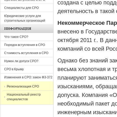
создана с целью под
Специалисты для СРО
деятельность в такой
Юридические услуги для
строительных организаций
Некоммерческое Парт
ИНФОРМАЦИЯ
внесено в Государств
Что такое СРО?
октября 2011 г.. В д
Порядок вступления в СРО
компаний со всей Ро
Стоимость вступления в СРО
Однако без знаний за
Нужен ли допуск СРО?
весьма хлопотная и т
СРО в Крыму
планируют заниматьс
Изменения в СРО: закон ФЗ-372
изысканиями, обраща
Регионализация СРО
допуска. Компания «О
Национальный реестр
специалистов
необходимый пакет до
инженерным изыскан