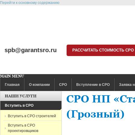
Перейти к основному содержанию
spb@garantsro.ru
РАССЧИТАТЬ СТОИМОСТЬ СРО
MAIN MENU
Главная
О компании
СРО
Вступление в СРО
Заявка н
СРО НП «Ст
НАШИ УСЛУГИ
Вступить в СРО
(Грозный)
Вступить в СРО строителей
Вступить в СРО
проектировщиков