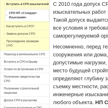
С 2010 года допуск С
Вступить в СРО изыскателей
изыскательных работ 
СРО НП «Стандарт-
Изыскания»
Такой допуск выдаетс
Как вступить в СРО?
все условия и требов
Замена допуска СРО
саморегулируемой ор
Прохождение проверки
Несомненно, перед те
СРО
сооружения или дома,
Переход в региональное СРО
допустимые нагрузки,
Вступить в СРО в Крыму
Услуги по вступлению в СРО
место будущей строй
Получение свидетельства
определяют глубину з
СРО
съемку местности, ра
Получение строительной
лицензии
инженерные изыскани
Допуск СРО в рассрочку
любого объекта.
НП С
Срочное вступление в СРО