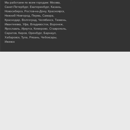
Мы работаем по всем городам: Москва,
Санкт-Петербург, Екатеринбург, Казань,
Новосибирск, Ростов-на-Дону, Красноярск,
Нижний Новгород, Пермь, Самара,
Краснодар, Волгоград, Челябинск, Тюмень,
Ивантеевка, Уфа, Владивосток, Воронеж,
Ярославль, Иркутск, Кемерово, Ставрополь,
Саратов, Киров, Оренбург, Барнаул,
Хабаровск, Тула, Рязань, Чебоксары,
Ижевск