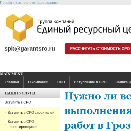
Перейти к основному содержанию
spb@garantsro.ru
РАССЧИТАТЬ СТОИМОСТЬ СРО
MAIN MENU
Главная
О компании
СРО
Вступление в СРО
Заявка н
Нужно ли вс
НАШИ УСЛУГИ
Вступить в СРО
выполнения
Вступить в СРО строителей
Вступить в СРО
работ в Гро
проектировщиков