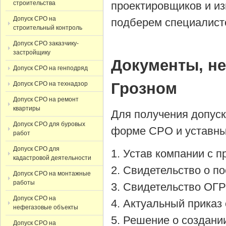
строительства
проектировщиков и из
Допуск СРО на
подберем специалист
строительный контроль
Допуск СРО заказчику-
застройщику
Документы, н
Допуск СРО на генподряд
Грозном
Допуск СРО на технадзор
Допуск СРО на ремонт
квартиры
Для получения допус
Допуск СРО для буровых
форме СРО и уставны
работ
Допуск СРО для
Устав компании с 
кадастровой деятельности
Cвидетельство о по
Допуск СРО на монтажные
работы
Cвидетельство ОГР
Допуск СРО на
Актуальный приказ 
нефегазовые объекты
Решение о создании
Допуск СРО на