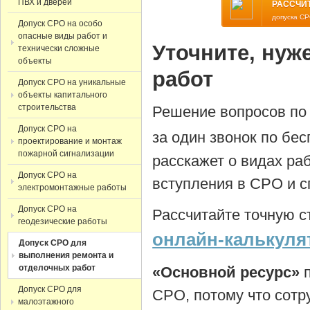
ПВХ и дверей
РАССЧИ
допуска С
Допуск СРО на особо
опасные виды работ и
Уточните, нуж
технически сложные
объекты
работ
Допуск СРО на уникальные
объекты капитального
строительства
Решение вопросов по 
Допуск СРО на
за один звонок по бе
проектирование и монтаж
пожарной сигнализации
расскажет о видах раб
Допуск СРО на
вступления в СРО и 
электромонтажные работы
Допуск СРО на
Рассчитайте точную 
геодезические работы
онлайн-калькуля
Допуск СРО для
выполнения ремонта и
отделочных работ
«Основной ресурс»
Допуск СРО для
СРО, потому что сотр
малоэтажного