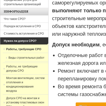
Юридические услуги для
саморегулируемых орг
строительных организаций
выполняют только п
ИНФОРМАЦИЯ
строительные меропри
Что такое СРО?
объектов капстроител
Порядок вступления в СРО
или наружной теплои
Стоимость вступления в СРО
Нужен ли допуск СРО?
Допуск необходим
, 
Работы, требующие СРО
Отделочные работ в
Виды строительных работ
железная дорога ил
Работы, не требующие
Ремонт включает в 
допуска СРО
перепланировку по
Монтаж вентиляции, систем
отопления и
Во время ремонта б
кондиционирования
воздуха
системы газоснабж
Допуск СРО на монтаж и
установку пластиковых окон