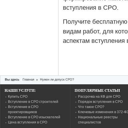
вступления в СРО.
Получите бесплатную
видам работ, для кот
аспектам вступления 
Вы здесь
Главная
»
Нужен ли допуск СРО?
НАШИ УСЛУГИ:
ПОПУЛЯРНЫЕ СТАТЬИ
Купить СРО
Рассрочка на КФ для СРО
Вступление в СРО строителей
Порядок вступления в СРО
Вступление в СРО
Что такое СРО?
проектировщиков
Ключевые изменения в 372-Ф
Вступление в СРО изыскателей
Национальные реестры
Цена вступления в СРО
специалистов