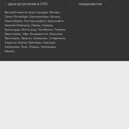
Цена вступления в СРО
специалистов
Мы работаем по всем городам: Москва,
Санкт-Петербург, Екатеринбург, Казань,
Новосибирск, Ростов-на-Дону, Красноярск,
Нижний Новгород, Пермь, Самара,
Краснодар, Волгоград, Челябинск, Тюмень,
Ивантеевка, Уфа, Владивосток, Воронеж,
Ярославль, Иркутск, Кемерово, Ставрополь,
Саратов, Киров, Оренбург, Барнаул,
Хабаровск, Тула, Рязань, Чебоксары,
Ижевск