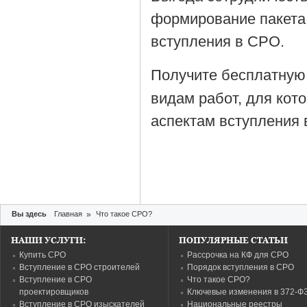
формирование пакета
вступления в СРО.
Получите бесплатную
видам работ, для кот
аспектам вступления 
Вы здесь
Главная
»
Что такое СРО?
НАШИ УСЛУГИ:
ПОПУЛЯРНЫЕ СТАТЬИ
Купить СРО
Рассрочка на КФ для СРО
Вступление в СРО строителей
Порядок вступления в СРО
Вступление в СРО
Что такое СРО?
проектировщиков
Ключевые изменения в 372-Ф
Вступление в СРО изыскателей
Национальные реестры