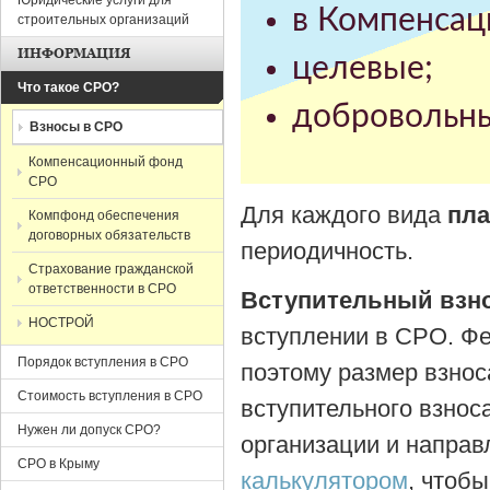
Юридические услуги для
в Компенсац
строительных организаций
ИНФОРМАЦИЯ
целевые;
Что такое СРО?
добровольн
Взносы в СРО
Компенсационный фонд
СРО
Для каждого вида
пла
Компфонд обеспечения
договорных обязательств
периодичность.
Страхование гражданской
ответственности в СРО
Вступительный взн
НОСТРОЙ
вступлении в СРО. Фе
Порядок вступления в СРО
поэтому размер взно
Стоимость вступления в СРО
вступительного взнос
Нужен ли допуск СРО?
организации и напра
СРО в Крыму
калькулятором
, чтоб