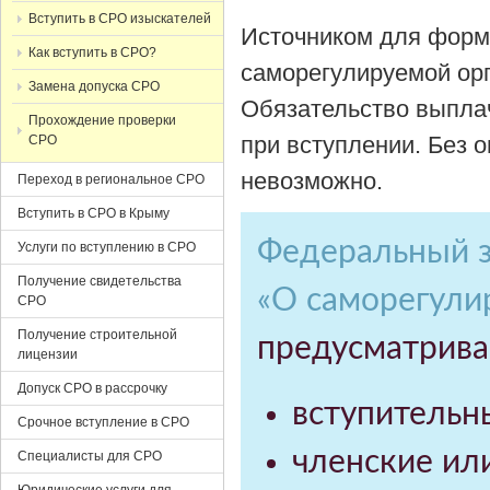
Вступить в СРО изыскателей
Источником для форм
Как вступить в СРО?
саморегулируемой ор
Замена допуска СРО
Обязательство выпла
Прохождение проверки
при
вступлении
. Без 
СРО
невозможно.
Переход в региональное СРО
Вступить в СРО в Крыму
Федеральный з
Услуги по вступлению в СРО
Получение свидетельства
«О саморегули
СРО
Получение строительной
предусматривае
лицензии
Допуск СРО в рассрочку
вступительн
Срочное вступление в СРО
членские ил
Специалисты для СРО