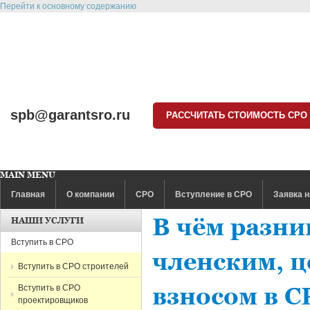
Перейти к основному содержанию
spb@garantsro.ru
РАССЧИТАТЬ СТОИМОСТЬ СРО
MAIN MENU
Главная
О компании
СРО
Вступление в СРО
Заявка н
В чём разни
НАШИ УСЛУГИ
Вступить в СРО
членским, 
Вступить в СРО строителей
Вступить в СРО
взносом в С
проектировщиков